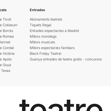
cats
Entrades
e Tívoli
Abonaments teatrals
re Coliseum
Tiquets Regal
e Borràs
Entrades espectacles a Madrid
re Romea
Millors monòlegs
larroel
Millors musicals
re Condal
Millors espectacles familiars
e Victòria
Black Friday Teatral
e Apolo
Guanya entrades de teatre gratis - concursos
re Goya
i Texas