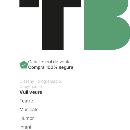
Canal oficial de venta
Compra 100% segura
Disseny i programació:
Copymouse
Vull veure
Teatre
Musicals
Humor
Infantil