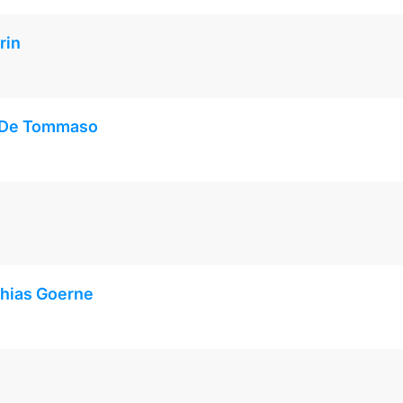
rin
ie De Tommaso
thias Goerne