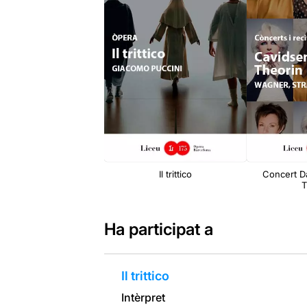
Il trittico
Concert Da
T
Ha participat a
Il trittico
Intèrpret