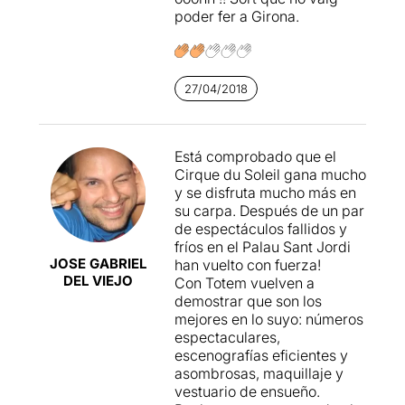
d'altres espectacles del Circ
poder fer a Girona.
du Soleil.
D'aquest, TOTEM, hem
sortit francament molt
27/04/2018
decebuts
. Un espectacle on
tots els números són a terra,
o arran de terra, sense
trapezis, ni barres, ni
Está comprobado que el
equilibristes.
Cirque du Soleil gana mucho
y se disfruta mucho más en
Això si, la posada en escena,
su carpa. Después de un par
la música i el vestuari,
de espectáculos fallidos y
espectaculars, com de fet
fríos en el Palau Sant Jordi
ens tenen acostumats.
JOSE GABRIEL
han vuelto con fuerza!
DEL VIEJO
Con Totem vuelven a
Per veure la ressenya
demostrar que son los
original sencera, només cal
mejores en lo suyo: números
clicar en aquest
ENLLAÇ
espectaculares,
escenografías eficientes y
asombrosas, maquillaje y
vestuario de ensueño.