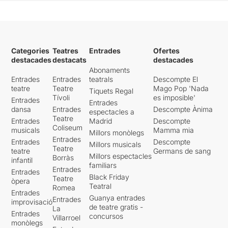
Categories
Teatres
Entrades
Ofertes
destacades
destacats
destacades
Abonaments
Entrades
Entrades
teatrals
Descompte El
teatre
Teatre
Mago Pop 'Nada
Tiquets Regal
Tívoli
es imposible'
Entrades
Entrades
dansa
Entrades
Descompte Ànima
espectacles a
Teatre
Entrades
Madrid
Descompte
Coliseum
musicals
Mamma mia
Millors monòlegs
Entrades
Entrades
Descompte
Millors musicals
Teatre
teatre
Germans de sang
Millors espectacles
Borràs
infantil
familiars
Entrades
Entrades
Black Friday
Teatre
òpera
Teatral
Romea
Entrades
Guanya entrades
Entrades
improvisació
de teatre gratis -
La
Entrades
concursos
Villarroel
monòlegs