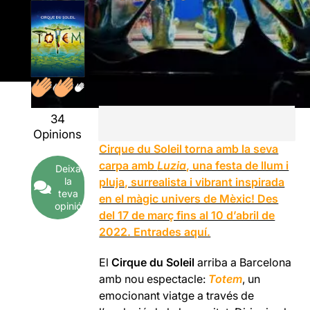
34
Opinions
Cirque du Soleil torna amb la seva
carpa amb
Luzia
, una festa de llum i
Deixa
la
pluja, surrealista i vibrant inspirada
teva
en el màgic univers de Mèxic! Des
opinió
del 17 de març fins al 10 d’abril de
2022. Entrades aquí.
El
Cirque du Soleil
arriba a Barcelona
amb nou espectacle:
Totem
, un
emocionant viatge a través de