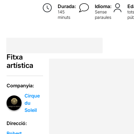
Durada:
Idioma:
Ed
145
Sense
tot
minuts
paraules
púb
Fitxa
artística
Companyia:
Cirque
du
Soleil
Direcció:
Robert