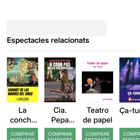
Espectacles relacionats
La
Cia.
Teatro
Ça-tu
concha
Pepa
de papel
de tu
Plana: A
COMPRAR
COMPRAR
COMPRAR
COMP
madre
cada pas
ENTRADES
ENTRADES
ENTRADES
ENTRA