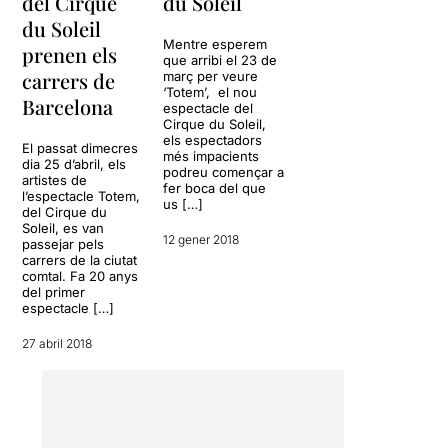
del Cirque
du Soleil
du Soleil
Mentre esperem
prenen els
que arribi el 23 de
carrers de
març per veure
‘Totem’, el nou
Barcelona
espectacle del
Cirque du Soleil,
els espectadors
El passat dimecres
més impacients
dia 25 d’abril, els
podreu començar a
artistes de
fer boca del que
l’espectacle Totem,
us […]
del Cirque du
Soleil, es van
12 gener 2018
passejar pels
carrers de la ciutat
comtal. Fa 20 anys
del primer
espectacle […]
27 abril 2018