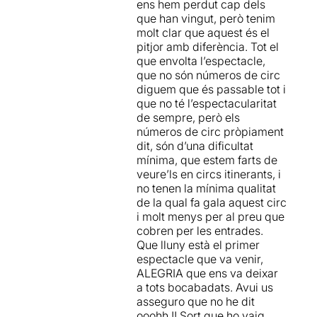
ens hem perdut cap dels
Circ du Soleil, consta un
que han vingut, però tenim
número de trapezi, almenys
molt clar que aquest és el
aquest dilluns de Pasqua,
no
pitjor amb diferència. Tot el
va haver-hi cap número
que envolta l’espectacle,
aeri, i tots van ser
que no són números de circ
"terrestres".
diguem que és passable tot i
que no té l’espectacularitat
Resumint, 90 minuts
de sempre, però els
d'espectacle
, primera part
números de circ pròpiament
d'una hora i segona part de
dit, són d’una dificultat
30 minuts contant les
mínima, que estem farts de
salutacions....
això si, mitja
veure’ls en circs itinerants, i
hora de descans per veure
no tenen la mínima qualitat
si el públic consumeix
de la qual fa gala aquest circ
alguna cosa
o compra
i molt menys per al preu que
records a preus abusius.
cobren per les entrades.
Que lluny està el primer
Números ja més que vistos
espectacle que va venir,
en altres propostes
, que
ALEGRIA que ens va deixar
malgrat estar ben realitzats
a tots bocabadats. Avui us
(només faltaria),
no
asseguro que no he dit
arranquen el oohhhhh !!!
,
ooohh !! Sort que ho vaig