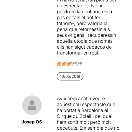
un espectacle). No hi
pallassos
, que han tingut
perdrem la confiança –un
una actuació molt, però que
pas en fals el pot fer
molt fluixa i que
a nosaltres
tothom-, però valdria la
no ens ha provocat ni un
pena que retornessin als
petit somriure
.
seus orígens i recuperessin
aquella utopia que només
Patètic el començament de
ells han sigut capaços de
la segona part, amb un
transformar en real.
intent "d'apropar-se" al
públic de BCN
(els
seus assessors no coneixen
segurament on estan
actuant) ... una "maja"
16/05/2018
espanyola vestida de negre
apareix a la rampa, mentre
que alguns pallassos
Avui hem anat a veure
intenten representar un
aquest nou espectacle que
"tablao flamenc" i una cursa
ha portat a Barcelona el
de braus.....
vergonya
Cirque du Soleil i del que
aliena !!!
Josep OS
hem sortit molt però molt
decebuts. Em sembla que no
Malgrat que a la web del