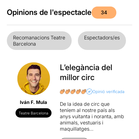
Opinions de l'espectacle
34
Recomanacions Teatre
Espectadors/es
Barcelona
L’elegància del
millor circ
Opinió verificada
Iván F. Mula
De la idea de circ que
teníem al nostre país als
Teatre Barcelona
anys vuitanta i noranta, amb
animals, vestuaris i
maquillatges
expressionistes i un aire un