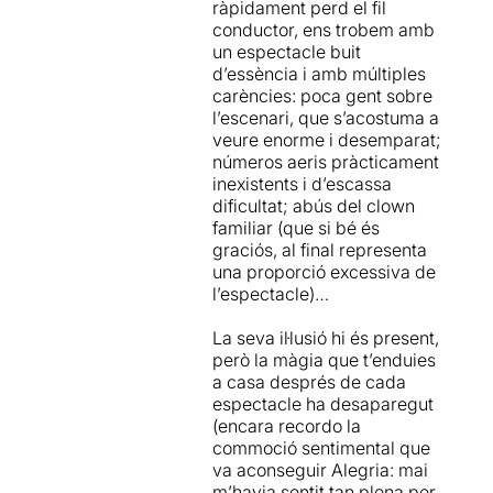
ràpidament perd el fil
gran execució, sempre
conductor, ens trobem amb
Potser
nosaltres estem
abraçant l'esperit del
un espectacle buit
massa influenciats pel que
muntatge.
d’essència i amb múltiples
vam veure al
Festival
carències: poca gent sobre
Internacional de Circ
a
Així doncs,
Totem
és un
l’escenari, que s’acostuma a
Girona
, a finals de febrer,
espectacle per a tots els
veure enorme i desemparat;
perquè en aquell espectacle
públics amb la capacitat de
números aeris pràcticament
tots, absolutament tots, els
fer-nos obrir la boca gràcies
inexistents i d’escassa
números circenses ens feien
tant als seus mitjans tècnics
dificultat; abús del clown
exclamar un oohhhhhh!!!,
com a la seva creativitat i
familiar (que si bé és
d'incredulitat, per la novetat
execució artística. Sens
graciós, al final representa
d'execució i la seva enorme
dubte, entrar a la gran carpa
una proporció excessiva de
qualitat.
Malauradament en
blanca de
Cirque du Soleil
l’espectacle)…
aquest TOTEM del Circ
esdevé tota una experiència.
du Soleil, cap número ens
La seva il·lusió hi és present,
ha provocat una sensació
però la màgia que t’enduies
semblant
, encara que
a casa després de cada
salvaríem potser un parell
espectacle ha desaparegut
de números, principalment
(encara recordo la
el de la dona contorsionista.
commoció sentimental que
va aconseguir Alegria: mai
La nostra opinió encara és
m’havia sentit tan plena per
més negativa si parlem dels