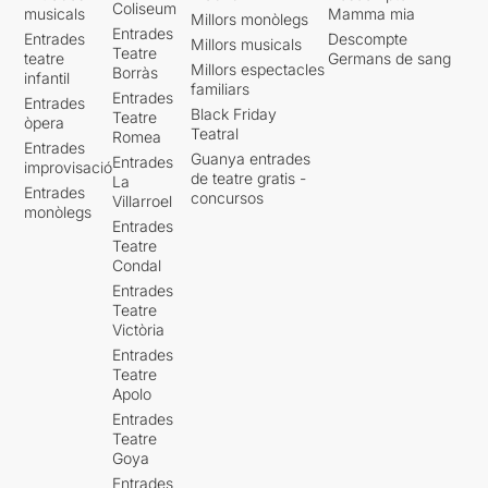
Coliseum
musicals
Mamma mia
Millors monòlegs
Entrades
Entrades
Descompte
Millors musicals
Teatre
teatre
Germans de sang
Millors espectacles
Borràs
infantil
familiars
Entrades
Entrades
Black Friday
Teatre
òpera
Teatral
Romea
Entrades
Guanya entrades
Entrades
improvisació
de teatre gratis -
La
Entrades
concursos
Villarroel
monòlegs
Entrades
Teatre
Condal
Entrades
Teatre
Victòria
Entrades
Teatre
Apolo
Entrades
Teatre
Goya
Entrades