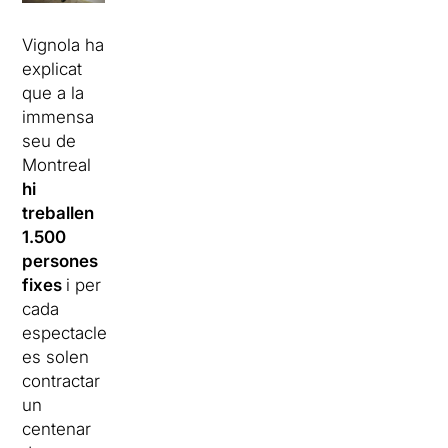
Vignola ha
explicat
que a la
immensa
seu de
Montreal
hi
treballen
1.500
persones
fixes
i per
cada
espectacle
es solen
contractar
un
centenar