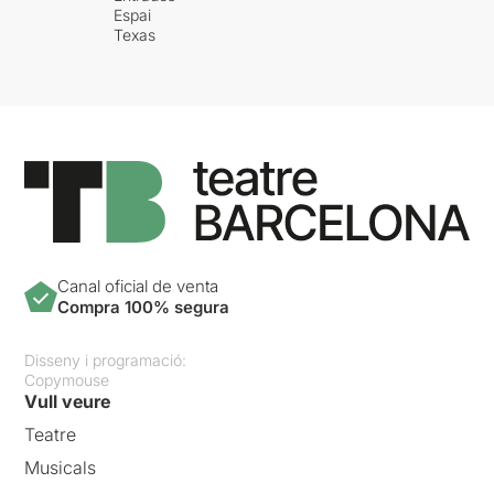
Espai
Texas
Canal oficial de venta
Compra 100% segura
Disseny i programació:
Copymouse
Vull veure
Teatre
Musicals