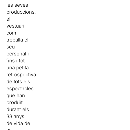
les seves
produccions,
el
vestuari,
com
treballa el
seu
personal i
fins i tot
una petita
retrospectiva
de tots els
espectacles
que han
produït
durant els
33 anys
de vida de