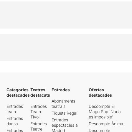
Categories
Teatres
Entrades
Ofertes
destacades
destacats
destacades
Abonaments
Entrades
Entrades
teatrals
Descompte El
teatre
Teatre
Mago Pop 'Nada
Tiquets Regal
Tívoli
es imposible'
Entrades
Entrades
dansa
Entrades
Descompte Ànima
espectacles a
Teatre
Entrades
Madrid
Descompte