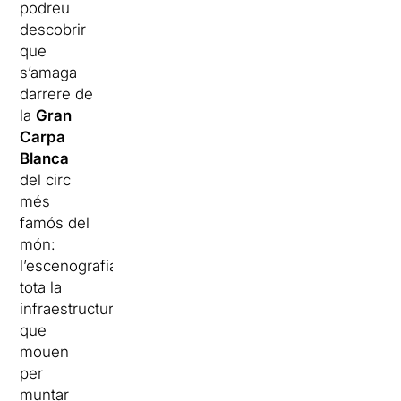
podreu
descobrir
que
s’amaga
darrere de
la
Gran
Carpa
Blanca
del circ
més
famós del
món:
l’escenografia,
tota la
infraestructura
que
mouen
per
muntar