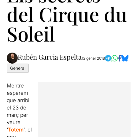
del Cirque du
Soleil
Rubén Garcia Espelta
12 gener 2018
General
Mentre
esperem
que arribi
el 23 de
març per
veure
‘
Totem
‘, el