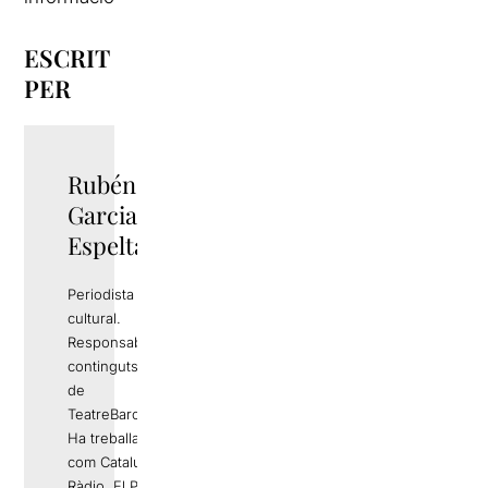
ESCRIT
PER
Rubén
TWITTER
Garcia
Espelta
Periodista i gestor
cultural.
Responsable de
continguts editorials
de
TeatreBarcelona.com
Ha treballat a mitjans
com Catalunya
Ràdio, El Periódico