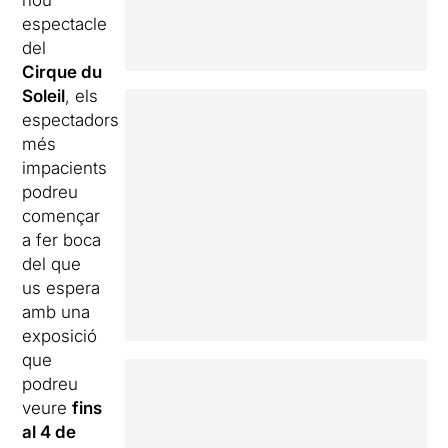
nou
espectacle
del
Cirque du
Soleil
, els
espectadors
més
impacients
podreu
començar
a fer boca
del que
us espera
amb una
exposició
que
podreu
veure
fins
al 4 de