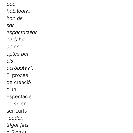
poc
habituals…
han de
ser
espectaculars
però ha
de ser
aptes per
als
acròbates
“.
El procés
de creació
d’un
espectacle
no solen
ser curts
“
poden
trigar fins
a 5 anys