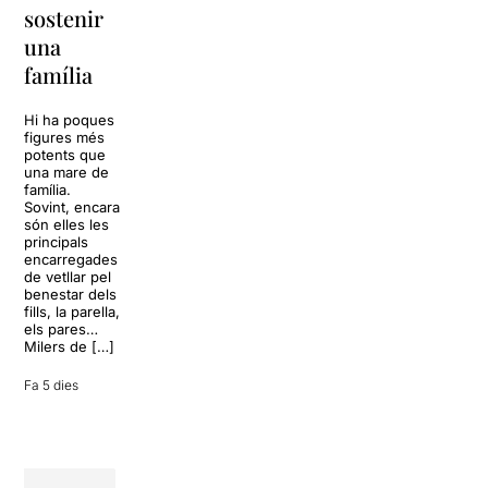
sostenir
tota una
La música
una
vida
tornarà a
família
omplir la casa
dels Von
Sol, platja,
Trapp.
còctels i un
Hi ha poques
Sonrisas y
resort
figures més
lágrimas, un
paradisíac.
potents que
dels grans
L’escenari
una mare de
clàssics de la
sembla perfecte
família.
història del
per
Sovint, encara
teatre musical,
desconnectar
són elles les
arribarà al
de la rutina,
principals
Teatre Apolo
però una
encarregades
del 17 al […]
conversa
de vetllar pel
inoportuna pot
benestar dels
27 juliol 2026
convertir unes
fills, la parella,
vacances entre
els pares…
amics en una
Milers de […]
revisió completa
de […]
Fa 5 dies
28 juliol 2026