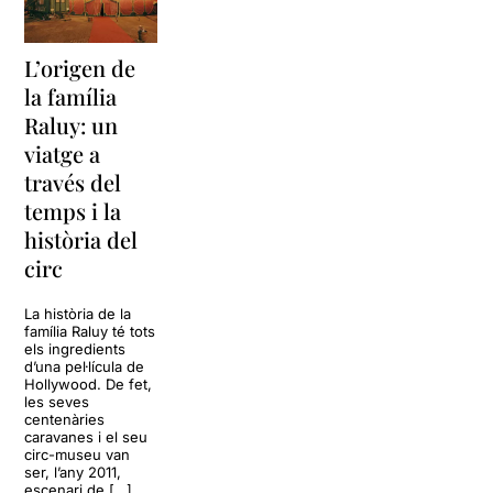
d'Època, fins que comença a
pensar en la possibilitat de
mostrar-la al públic.
L’origen de
la família
El Circ al qual accedim avui
Raluy: un
és fruit del treball de cinc
generacions d'artistes
i els
viatge a
seus carromats tenen més
través del
de 100 anys d'antiguitat. La
temps i la
carpa amb una exclusiva
decoració i
un meravellós
història del
sostre pintat
, la seva
circ
particular cafeteria, la
biblioteca, els lavabos,
tot
La història de la
l'entorn és un viatge al
família Raluy té tots
passat, és realment màgic
.
els ingredients
d’una pel·lícula de
Hollywood. De fet,
I comença l'espectacle que
les seves
tindrà
una durada de més
centenàries
de dues hores
amb una
caravanes i el seu
mitja part,
Maxi és mag i és
circ-museu van
ser, l’any 2011,
el presentador
que
escenari de […]