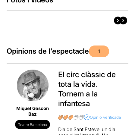
Opinions de l'espectacle
1
El circ clàssic de
tota la vida.
Tornem a la
infantesa
Miquel Gascon
Baz
Opinió verificada
Teatre Barcelona
Dia de Sant Esteve, un dia