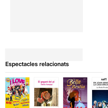
d'acròbates franceses
especialistes en el quadrant
aeri,
Kerry Raluy
i
Jean
Cristophe
amb les teles
aèries,
Els Rockers 4
acròbates que salten sobre
unes enormes pilotes en
forma rodes de camió,
Lousia Raluy
amb l'esfera
aèria, Iya que fa equilibris
amb la pilota,
El Bigotis
i
l'entranyable
Lluiset
(Lluís
Raluy) que envia una gallina
Espectacles relacionats
amb un canó a la seva
gàbia.
Tot plegat
números
entranyables i d'una gran
professionalitat dins de
l'entorn del circ clàssic de
tota la vida
. Hem aconseguit
per un parell d'hores tornar