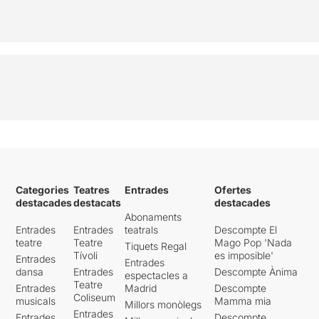
Categories
Teatres
Entrades
Ofertes
destacades
destacats
destacades
Abonaments
Entrades
Entrades
teatrals
Descompte El
teatre
Teatre
Mago Pop 'Nada
Tiquets Regal
Tívoli
es imposible'
Entrades
Entrades
dansa
Entrades
Descompte Ànima
espectacles a
Teatre
Entrades
Madrid
Descompte
Coliseum
musicals
Mamma mia
Millors monòlegs
Entrades
Entrades
Descompte