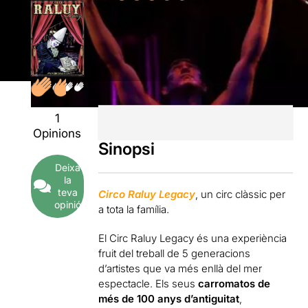
1
Opinions
Sinopsi
Deixa
la
teva
Circo Raluy Legacy
, un circ clàssic per
opinió
a tota la família.
El Circ Raluy Legacy és una experiència
fruit del treball de 5 generacions
d’artistes que va més enllà del mer
espectacle. Els seus
carromatos de
més de 100 anys d’antiguitat
,