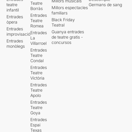
Millors musicals
Teatre
teatre
Germans de sang
Millors espectacles
Borràs
infantil
familiars
Entrades
Entrades
Black Friday
Teatre
òpera
Teatral
Romea
Entrades
Guanya entrades
Entrades
improvisació
de teatre gratis -
La
Entrades
concursos
Villarroel
monòlegs
Entrades
Teatre
Condal
Entrades
Teatre
Victòria
Entrades
Teatre
Apolo
Entrades
Teatre
Goya
Entrades
Espai
Texas