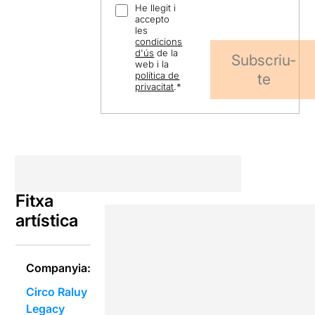
He llegit i
accepto
les
condicions
d'ús
de la
Subscriu-
web i la
política de
te
privacitat
.
*
Fitxa
artística
Companyia:
Circo Raluy
Legacy