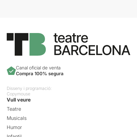
Canal oficial de venta
Compra 100% segura
Disseny i programació:
Copymouse
Vull veure
Teatre
Musicals
Humor
Infantil