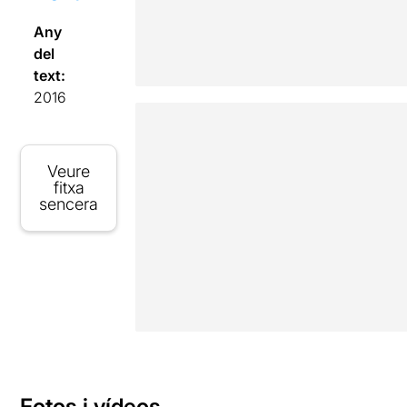
Any
del
text:
2016
Veure
fitxa
sencera
Fotos i vídeos