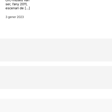
circ-museu van
ser, l’any 2011,
escenari de […]
3 gener 2023