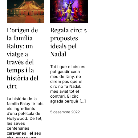
L’origen de
Regala circ: 5
la família
propostes
Raluy: un
ideals pel
viatge a
Nadal
través del
Tot i que el circ es
temps i la
pot gaudir cada
història del
mes de l’any, no
direm pas que el
circ
circ no fa Nadal:
més aviat tot el
contrari. El circ
La història de la
agrada perquè […]
família Raluy té tots
els ingredients
5 desembre 2022
d’una pel·lícula de
Hollywood. De fet,
les seves
centenàries
caravanes i el seu