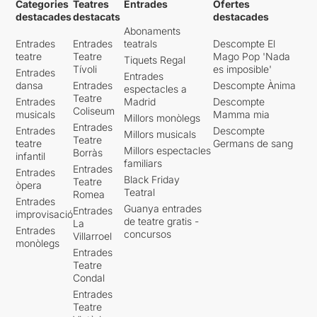
Categories
Teatres
Entrades
Ofertes
destacades
destacats
destacades
Abonaments
Entrades
Entrades
teatrals
Descompte El
teatre
Teatre
Mago Pop 'Nada
Tiquets Regal
Tívoli
es imposible'
Entrades
Entrades
dansa
Entrades
Descompte Ànima
espectacles a
Teatre
Entrades
Madrid
Descompte
Coliseum
musicals
Mamma mia
Millors monòlegs
Entrades
Entrades
Descompte
Millors musicals
Teatre
teatre
Germans de sang
Millors espectacles
Borràs
infantil
familiars
Entrades
Entrades
Black Friday
Teatre
òpera
Teatral
Romea
Entrades
Guanya entrades
Entrades
improvisació
de teatre gratis -
La
Entrades
concursos
Villarroel
monòlegs
Entrades
Teatre
Condal
Entrades
Teatre