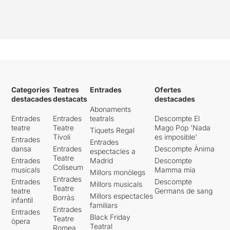
Categories
Teatres
Entrades
Ofertes
destacades
destacats
destacades
Abonaments
Entrades
Entrades
teatrals
Descompte El
teatre
Teatre
Mago Pop 'Nada
Tiquets Regal
Tívoli
es imposible'
Entrades
Entrades
dansa
Entrades
Descompte Ànima
espectacles a
Teatre
Entrades
Madrid
Descompte
Coliseum
musicals
Mamma mia
Millors monòlegs
Entrades
Entrades
Descompte
Millors musicals
Teatre
teatre
Germans de sang
Millors espectacles
Borràs
infantil
familiars
Entrades
Entrades
Black Friday
Teatre
òpera
Teatral
Romea