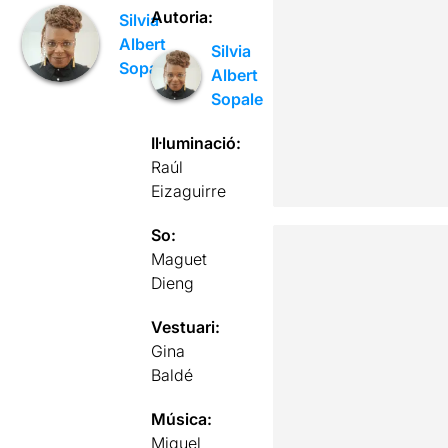
Autoria:
Silvia
Albert
Silvia
Sopale
Albert
Sopale
Il·luminació:
Raúl
Eizaguirre
So:
Maguet
Dieng
Vestuari:
Gina
Baldé
Música:
Miguel