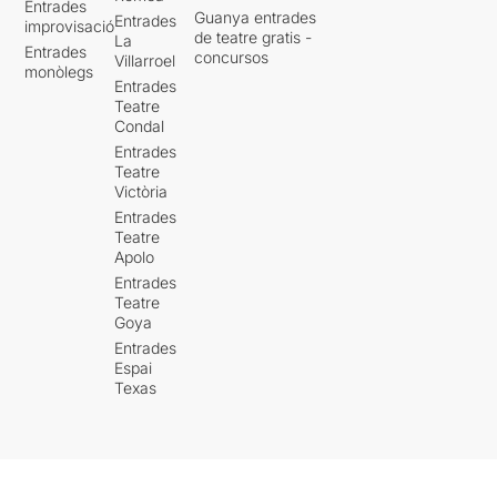
Entrades
Guanya entrades
Entrades
improvisació
de teatre gratis -
La
Entrades
concursos
Villarroel
monòlegs
Entrades
Teatre
Condal
Entrades
Teatre
Victòria
Entrades
Teatre
Apolo
Entrades
Teatre
Goya
Entrades
Espai
Texas