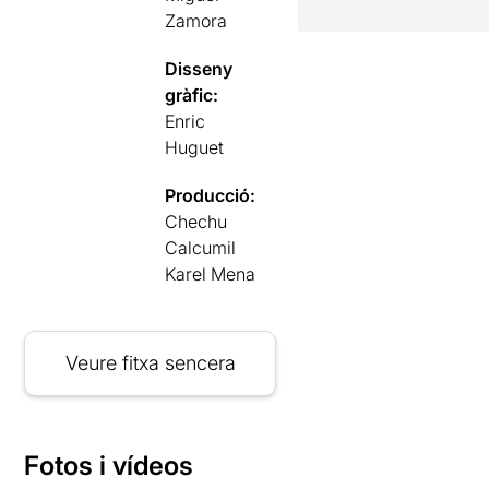
Zamora
Disseny
gràfic:
Enric
Huguet
Producció:
Chechu
Calcumil
Karel Mena
Veure fitxa sencera
Fotos i vídeos