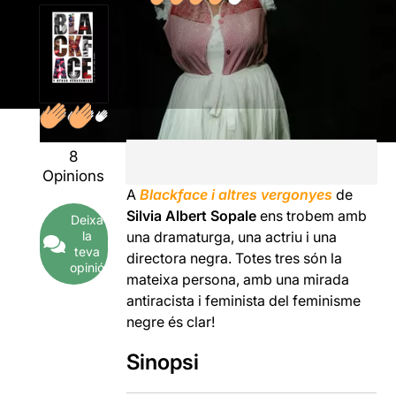
8
Opinions
A
Blackface i altres vergonyes
de
Silvia Albert Sopale
ens trobem amb
Deixa
una dramaturga, una actriu i una
la
teva
directora negra. Totes tres són la
opinió
mateixa persona, amb una mirada
antiracista i feminista del feminisme
negre és clar!
Sinopsi