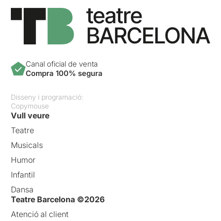
Canal oficial de venta
Compra 100% segura
Disseny i programació:
Copymouse
Vull veure
Teatre
Musicals
Humor
Infantil
Dansa
Teatre Barcelona ©2026
Atenció al client