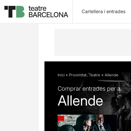
Cartellera i entrades
Descripció
Fitxa artística
Fotos i 
Inici
»
Proximitat
,
Teatre
»
Allende
Comprar entrades per a
Allende