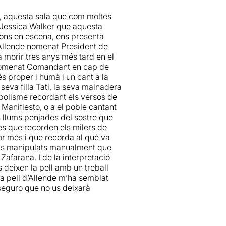
rturat poc després de la mort
ersonatge de Pinochet parlant a
o, aquesta sala que com moltes
polític
Salvador Allende
(1908-
 Jessica Walker que aquesta
o de Xile. Un polític que va
cions en escena, ens presenta
ts manualment per crear tot
Allende nomenat President de
pressionant.
a morir tres anys més tard en el
xèrcit Xilè, que el mateix
a nomenat Comandant en cap de
dejant el Palau de la Moneda
.
Impressionant en tots sentits:
més proper i humà i un cant a la
i ha constants canvis de
 seva filla Tati, la seva mainadera
mb milers de detinguts i
osfera, molt de moviment,... Molt
olisme recordant els versos de
ts humans.
rtín-Peñasco.
 Manifiesto, o a el poble cantant
 llums penjades del sostre que
 intensament
, ja que llavors érem
 encreuaments entre
tes que recorden els milers de
 casa nostra, en què
lluitàvem per
r més i que recorda al què va
s "grisos". Potser per aquest fet,
cus manipulats manualment que
nteressat, com sempre ho fan tots
ític, al constitucionalista i al
Zafarana. I de la interpretació
a mica
.
 les conseqüències de una
s deixen la pell amb un treball
la pell d’Allende m’ha semblat
 Beatriz, “Tati la revolucionaria”
sseguro que no us deixarà
mbé altres papers.
lucionaris, torturadors, soldats,
adors i presidents.
e Ramos, Paloma Remolina
at, al nostre entendre,
molt
bra poètica de
Pablo Neruda