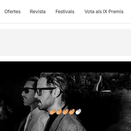
Ofertes
Revista
Festivals
Vota als IX Premis
vídeos
Opinions