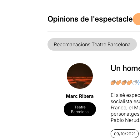
Opinions de l'espectacle
Recomanacions Teatre Barcelona
Un home
El sisè espe
Marc Ribera
socialista es
Franco, el Mu
Teatre
Barcelona
personatges 
Pablo Nerud
Un espectacl
09/10/2021
fidels deixe