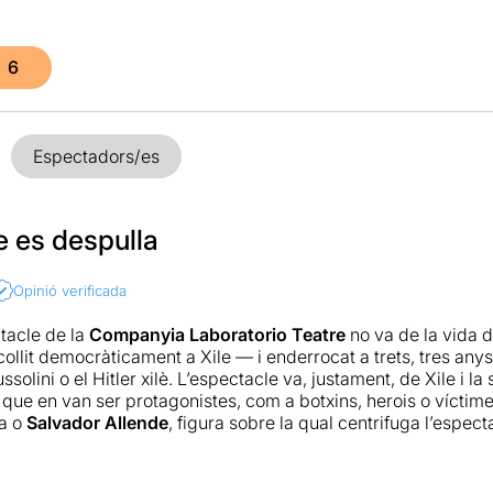
6
Espectadors/es
 es despulla
Opinió verificada
ctacle de la
Companyia Laboratorio Teatre
no va de la vida d
collit democràticament a Xile — i enderrocat a trets, tres any
ssolini o el Hitler xilè. L’espectacle va, justament, de Xile i la 
que en van ser protagonistes, com a botxins, herois o víctimes
a o
Salvador Allende
, figura sobre la qual centrifuga l’espect
e que porta el segell inconfusible de
Jessica Walker
i la sev
bles que es comprometen amb la seva forma única i personal, p