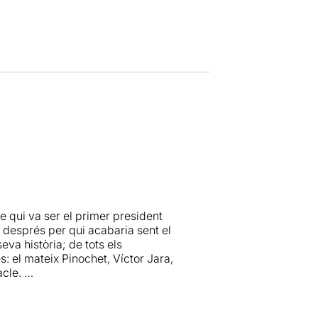
e qui va ser el primer president
s després per qui acabaria sent el
seva història; de tots els
: el mateix Pinochet, Víctor Jara,
acle.
a troupe d’alumnes, seguidors,
assional i visceral de fer teatre.