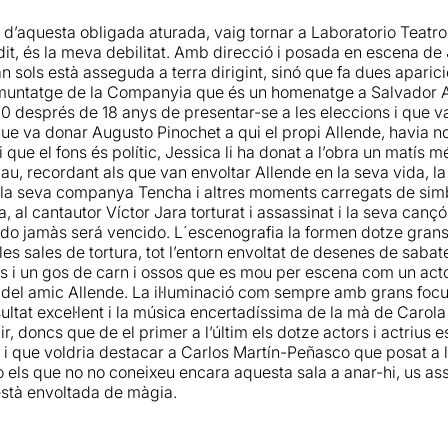
 serà vencido” ,
al cantautor xilè
Víctor Jara
(assassinat i to
cantant un dels seus temes més coneguts
“Manifesto”
i al p
 d’aquesta obligada aturada, vaig tornar a Laboratorio Teatr
 que és un homenatge a la persona que hi havia darrere del 
ica urbana.
it, és la meva debilitat. Amb direcció i posada en escena de
 morir el dia 11 de setembre al Palau de La Moneda de Santiag
n sols està asseguda a terra dirigint, sinó que fa dues apari
popular amb el poble.
pal font d’
il·luminació
s'utilitzen un parell de focus manipula
 muntatge de la Companyia que és un homenatge a Salvador 
essari al llarg de la representació. El resultat és realment im
970 després de 18 anys de presentar-se a les eleccions i que v
 setembre de 1973, August Pinochet
, Comandant en cap de l'E
que va donar Augusto Pinochet a qui el propi Allende, havi
a nomenat 18 dies abans,
va liderar un cop d'estat, bombar
ació
com sempre brutal!!! L’entrega de totes és impressionant. 
t i que el fons és polític, Jessica li ha donat a l’obra un matís 
ó, moviment i expressió. En els muntatges de
Jessica Walker
h
a pau, recordant als que van envoltar Allende en la seva vida, la
uell dia
Xile va viure 15 anys de dictadura
. Una dictadura a
titud de personatges a interpretar, coreografies, canvis d’atm
a seva companya Tencha i altres moments carregats de simb
 tortures, violacions, ... en una constant vulneració dels dre
 caracterització
d’Allende, i brutal interpretació de
Carlos Ma
 al cantautor Víctor Jara torturat i assassinat i la seva cançó
ido jamàs será vencido. L´escenografia la formen dotze grans
Imma i en Miquel,
vàrem viure aquest moment històric molt
 planteja de manera no lineal. Fa salts en el temps, i hi ha
les sales de tortura, tot l’entorn envoltat de desenes de saba
 estàvem força polititzats. Una època de manca de llibertats a
.
 i un gos de carn i ossos que es mou per escena com un acto
os de la dictadura franquista
i corríem força sovint davant del
fidel amic Allende. La il·luminació com sempre amb grans fo
molt més
d'aquesta proposta escènica i malgrat que ens ha i
 mostra a la persona (pare, espòs i fill) i al líder popular (al pol
ltat excel·lent i la música encertadíssima de la mà de Carola 
cles d'aquesta companyia, també
en part ens ha decebut un
i). "Allende" és la memòria de un poble que ha patit i pateix
r, doncs que de el primer a l’últim els dotze actors i actrius e
ot i que voldria destacar a Carlos Martín-Peñasco que posat a 
ín-Peñasco
és Salvador Allende i
Roser Vallvé
és la seva filla
o els que no no coneixeu encara aquesta sala a anar-hi, us a
han estat magnífics en aquests papers
, i han interpretat ta
reu transitar un munt de personatges. Víctimes i botxins. Revo
 està envoltada de màgia.
esapareguts, les mares dels desapareguts, intel·lectuals, dict
també
Jùlia Aymar, Lluís Gutiérrez, Yannick Munch, Celest
id Soler Close, Jessica Walker i Carola Zafarana,
amb result
scursos electorals, cants de llibertat i un fragment de de l’o