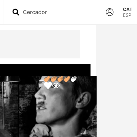
CAT
ESP