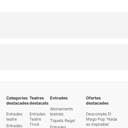
Categories
Teatres
Entrades
Ofertes
destacades
destacats
destacades
Abonaments
Entrades
Entrades
teatrals
Descompte El
teatre
Teatre
Mago Pop 'Nada
Tiquets Regal
Tívoli
es imposible'
Entrades
Entrades