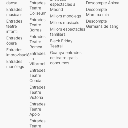
dansa
Entrades
Descompte Ànima
espectacles a
Teatre
Entrades
Madrid
Descompte
Coliseum
musicals
Mamma mia
Millors monòlegs
Entrades
Entrades
Descompte
Millors musicals
Teatre
teatre
Germans de sang
Millors espectacles
Borràs
infantil
familiars
Entrades
Entrades
Black Friday
Teatre
òpera
Teatral
Romea
Entrades
Guanya entrades
Entrades
improvisació
de teatre gratis -
La
Entrades
concursos
Villarroel
monòlegs
Entrades
Teatre
Condal
Entrades
Teatre
Victòria
Entrades
Teatre
Apolo
Entrades
Teatre