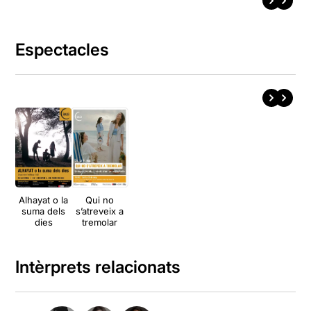
Espectacles
Alhayat o la
Qui no
suma dels
s’atreveix a
dies
tremolar
Intèrprets relacionats