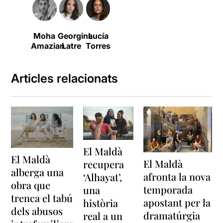
Moha
Georgina
Lucía
Amazian
Latre
Torres
Articles relacionats
El Maldà
El Maldà
El Maldà
recupera
alberga una
afronta la nova
‘Alhayat’,
obra que
temporada
una
trenca el tabú
apostant per la
història
dels abusos
dramatúrgia
real a un