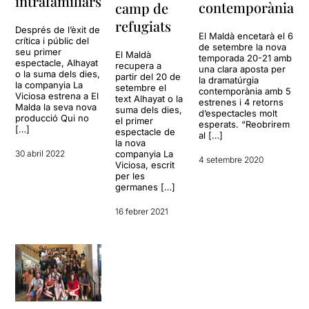
intrafamiliars
contemporània
camp de
refugiats
Després de l’èxit de
El Maldà encetarà el 6
crítica i públic del
de setembre la nova
seu primer
El Maldà
temporada 20-21 amb
espectacle, Alhayat
recupera a
una clara aposta per
o la suma dels dies,
partir del 20 de
la dramatúrgia
la companyia La
setembre el
contemporània amb 5
Viciosa estrena a El
text Alhayat o la
estrenes i 4 retorns
Malda la seva nova
suma dels dies,
d’espectacles molt
producció Qui no
el primer
esperats. “Reobrirem
[…]
espectacle de
al […]
la nova
companyia La
30 abril 2022
4 setembre 2020
Viciosa, escrit
per les
germanes […]
16 febrer 2021