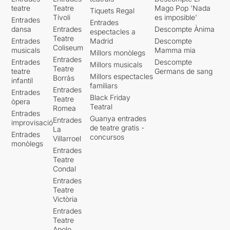
teatre
Teatre
Mago Pop 'Nada
Tiquets Regal
Tívoli
es imposible'
Entrades
Entrades
dansa
Entrades
Descompte Ànima
espectacles a
Teatre
Entrades
Madrid
Descompte
Coliseum
musicals
Mamma mia
Millors monòlegs
Entrades
Entrades
Descompte
Millors musicals
Teatre
teatre
Germans de sang
Millors espectacles
Borràs
infantil
familiars
Entrades
Entrades
Black Friday
Teatre
òpera
Teatral
Romea
Entrades
Guanya entrades
Entrades
improvisació
de teatre gratis -
La
Entrades
concursos
Villarroel
monòlegs
Entrades
Teatre
Condal
Entrades
Teatre
Victòria
Entrades
Teatre
Apolo