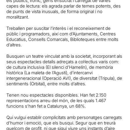
els públics, irònic, gens ensucrat i carregat de varies
capes de lectura: els agrada parlar de temes potents, des
de punts de vista inusuals, de forma original i no
moralitzant.
Treballen per suscitar l’interès i el reconeixement de
públic i programadors, així com d’Ajuntaments, Centres
Educatius, Consells Comarcals, Biblioteques entre molts
d’altres.
Busquen un teatre vinculat amb la societat, incorporant als
seus espectacles detalls adreçats a col·lectius varis com:
de cultura inclusiva (El silenci d’Hamelín), de memòria
històrica (La maleta de l’Agustí), d’intercanvi
intergeneracional (Operació AVI), de diversitat (Tripula), de
sentiments (Orbital), entre molts d’altres.
Tenen nou espectacles disponibles. Han fet 2.150
representacions arreu del món, de les quals 1.467
funcions s’han fet a Catalunya, un 68%.
Qui vulgui establir complicitats amb personatges carregats
d’humor i emoció, que els busqui. Segur que en treurà
quelcom de profit, ni que sigui viure uns instants d’aire