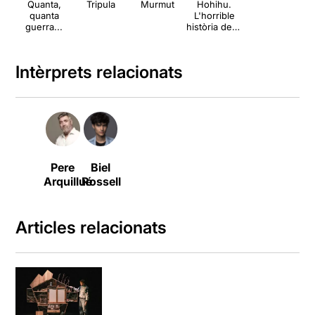
Quanta,
Tripula
Murmut
Hohihu.
quanta
L'horrible
guerra...
història de la
Humanitat
Intèrprets relacionats
Pere
Biel
Arquillué
Rossell
Articles relacionats