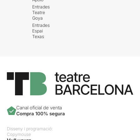
Entrades
Teatre
Goya
Entrades
Espai
Texas
Canal oficial de venta
Compra 100% segura
Disseny i programació:
Copymouse