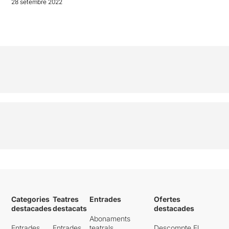
28 setembre 2022
Categories
Teatres
Entrades
Ofertes
destacades
destacats
destacades
Abonaments
Entrades
Entrades
teatrals
Descompte El