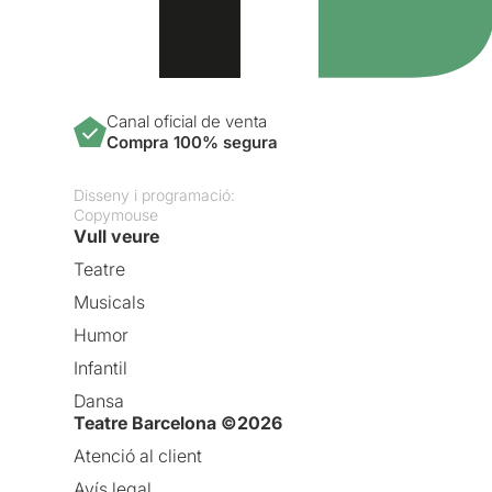
Canal oficial de venta
Compra 100% segura
Disseny i programació:
Copymouse
Vull veure
Teatre
Musicals
Humor
Infantil
Dansa
Teatre Barcelona ©2026
Atenció al client
Avís legal