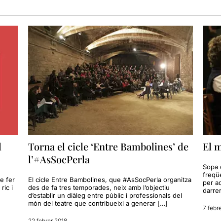
l
Torna el cicle ‘Entre Bambolines’ de
El m
l’#AsSocPerla
Sopa d
freqü
e fer
El cicle Entre Bambolines, que #AsSocPerla organitza
per aq
ric i
des de fa tres temporades, neix amb l’objectiu
darre
d’establir un diàleg entre públic i professionals del
món del teatre que contribueixi a generar […]
7 febr
22 febrer 2018