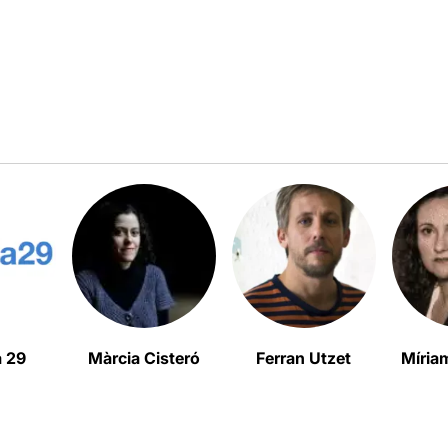
a 29
Màrcia Cisteró
Ferran Utzet
Míria