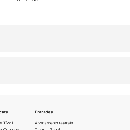
cats
Entrades
e Tívoli
Abonaments teatrals
re Coliseum
Tiquets Regal