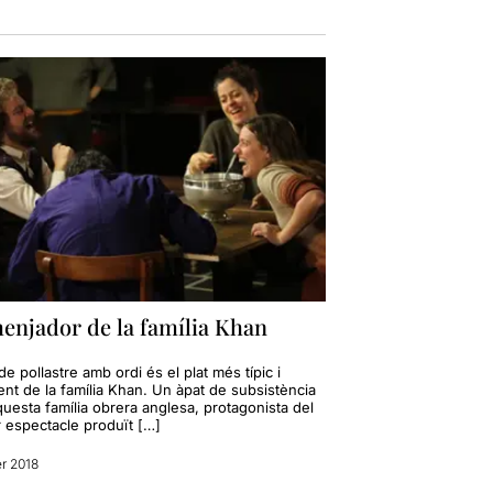
enjador de la família Khan
e pollastre amb ordi és el plat més típic i
ent de la família Khan. Un àpat de subsistència
uesta família obrera anglesa, protagonista del
r espectacle produït […]
er 2018