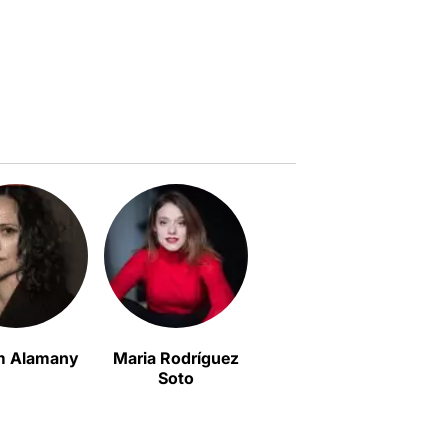
m Alamany
Maria Rodríguez
Pol López
Soto