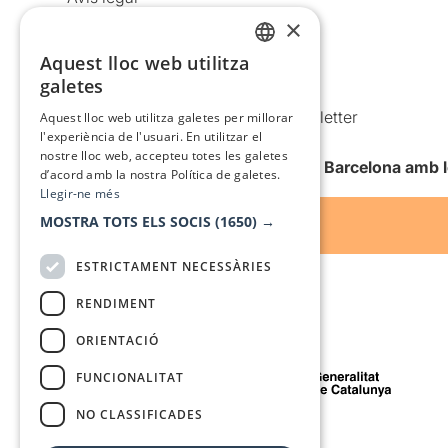
×
Política de privacitat
Política de cookies
Aquest lloc web utilitza
CATALAN
galetes
Condicions d’ús
SPANISH
Comunicacions comercials i Newsletter
Aquest lloc web utilitza galetes per millorar
l'experiència de l'usuari. En utilitzar el
Anuncia’t
nostre lloc web, accepteu totes les galetes
Vull rebre la newsletter de Teatre Barcelona amb 
d’acord amb la nostra Política de galetes.
Llegir-ne més
MOSTRA TOTS ELS SOCIS
(1650) →
ESTRICTAMENT NECESSÀRIES
RENDIMENT
ORIENTACIÓ
Amb el suport de
FUNCIONALITAT
NO CLASSIFICADES
Mitjà de comunicació associat a