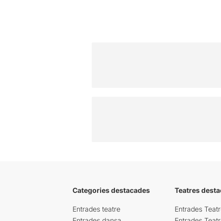
Categories destacades
Teatres desta
Entrades teatre
Entrades Teatr
Entrades dansa
Entrades Teat