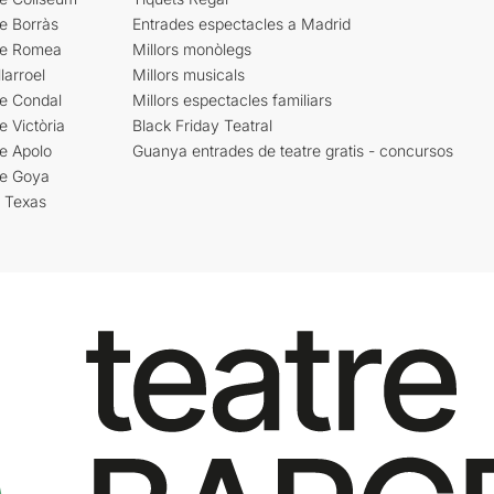
e Borràs
Entrades espectacles a Madrid
re Romea
Millors monòlegs
larroel
Millors musicals
re Condal
Millors espectacles familiars
e Victòria
Black Friday Teatral
e Apolo
Guanya entrades de teatre gratis - concursos
re Goya
i Texas