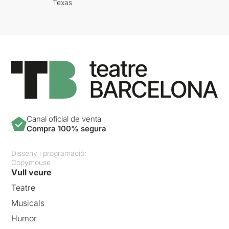
Texas
Canal oficial de venta
Compra 100% segura
Disseny i programació:
Copymouse
Vull veure
Teatre
Musicals
Humor