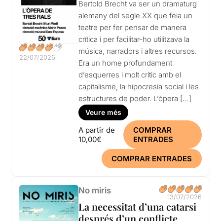
Bertold Brecht va ser un dramaturg
alemany del segle XX que feia un
teatre per fer pensar de manera
crítica i per facilitar-ho utilitzava la
música, narradors i altres recursos.
22/07/2026
Era un home profundament
d’esquerres i molt crític amb el
capitalisme, la hipocresia social i les
estructures de poder. L’òpera […]
Veure més
A partir de
COMPRAR
10,00€
ENTRADES
COMPRAR ENTRADES
No miris
13/07/2026
La necessitat d’una catarsi
després d’un conflicte