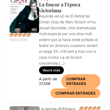
La foscor a l’època
victoriana
Aquesta versió de El Retrat de
Dorian Gray de Marc Rosich m’ha
deixat fascinada. Una dramatúrgia
molt especial per una obra molt
potent que ja havia estat portada al
10/07/2026
teatre en diverses ocasions durant
el segle XX i XXI tant a fora com a
casa nostra. La de Rosich
s’assembla […]
Veure més
A partir de
COMPRAR
27,50€
ENTRADES
COMPRAR ENTRADES
Le nozze di Figaro