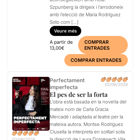
Szpunberg la dirigeix ​​i l’arrodoneix
amb l’elecció de Maria Rodríguez
Soto com […]
Veure més
A partir de
COMPRAR
13,00€
ENTRADES
COMPRAR ENTRADES
Perfectament
02/06/2026
imperfecta
El pes de ser la forta
L’obra està basada en la novel·la del
mateix nom de Carla Gracia
Mercadé i adaptada al teatre per la
mateixa autora. Montse Rodríguez
Clusella la interpreta en solitari sota
la direcció de Laura Domènech Vila.
02/06/2026