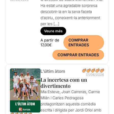
Ha estat una agradable sorpresa
descobrir-la en la seva faceta
d’actriu, coneixent-la anteriorment
per les […]
Veure més
A partir de
COMPRAR
17,00€
ENTRADES
COMPRAR ENTRADES
L’últim àtom
01/06/2026
La incertesa com un
divertimento
Mia Esteve, Joan Carreras, Carme
Milán i Carles Pedragosa
protagonitzen aquesta comèdia
escrita i dirigida per Jordi Oriol amb