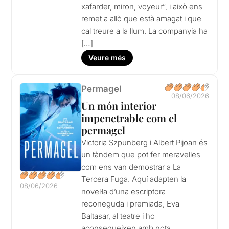
xafarder, miron, voyeur”, i això ens
remet a allò que està amagat i que
cal treure a la llum. La companyia ha
[…]
Veure més
Permagel
08/06/2026
Un món interior
impenetrable com el
permagel
Victoria Szpunberg i Albert Pijoan és
un tàndem que pot fer meravelles
com ens van demostrar a La
Tercera Fuga. Aquí adapten la
08/06/2026
novel·la d’una escriptora
reconeguda i premiada, Eva
Baltasar, al teatre i ho
aconsegueixen amb nota.