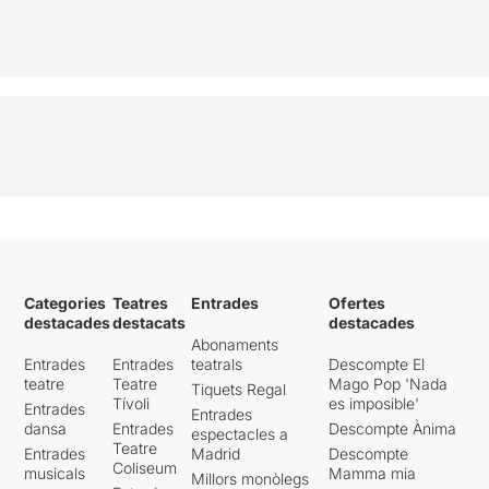
Categories
Teatres
Entrades
Ofertes
destacades
destacats
destacades
Abonaments
Entrades
Entrades
teatrals
Descompte El
teatre
Teatre
Mago Pop 'Nada
Tiquets Regal
Tívoli
es imposible'
Entrades
Entrades
dansa
Entrades
Descompte Ànima
espectacles a
Teatre
Entrades
Madrid
Descompte
Coliseum
musicals
Mamma mia
Millors monòlegs