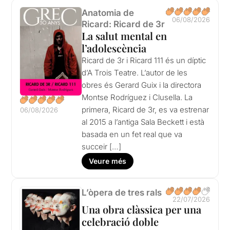
Anatomia de
06/08/2026
Ricard: Ricard de 3r
La salut mental en
l’adolescència
Ricard de 3r i Ricard 111 és un díptic
d’A Trois Teatre. L’autor de les
obres és Gerard Guix i la directora
Montse Rodríguez i Clusella. La
primera, Ricard de 3r, es va estrenar
06/08/2026
al 2015 a l’antiga Sala Beckett i està
basada en un fet real que va
succeir […]
Veure més
L’òpera de tres rals
22/07/2026
Una obra clàssica per una
celebració doble