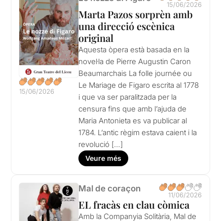
15/06/2026
Marta Pazos sorprèn amb
una direcció escènica
original
Aquesta òpera està basada en la
novel·la de Pierre Augustin Caron
Beaumarchais La folle journée ou
Le Mariage de Figaro escrita al 1778
15/06/2026
i que va ser paralitzada per la
censura fins que amb l’ajuda de
Maria Antonieta es va publicar al
1784. L’antic règim estava caient i la
revolució […]
Veure més
Mal de coraçon
11/06/2026
EL fracàs en clau còmica
Amb la Companyia Solitària, Mal de