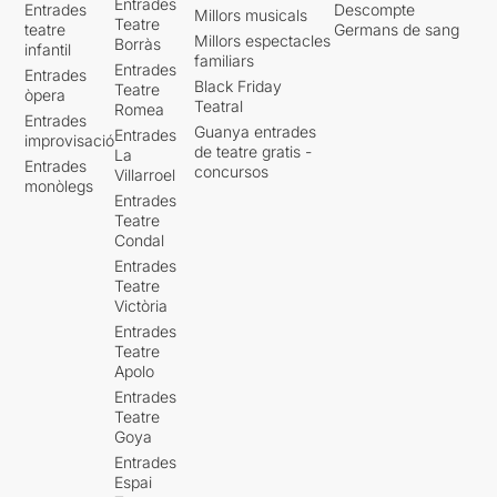
Entrades
Entrades
Descompte
Millors musicals
Teatre
teatre
Germans de sang
Millors espectacles
Borràs
infantil
familiars
Entrades
Entrades
Black Friday
Teatre
òpera
Teatral
Romea
Entrades
Guanya entrades
Entrades
improvisació
de teatre gratis -
La
Entrades
concursos
Villarroel
monòlegs
Entrades
Teatre
Condal
Entrades
Teatre
Victòria
Entrades
Teatre
Apolo
Entrades
Teatre
Goya
Entrades
Espai