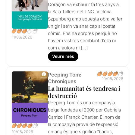
Coraçon va exhaurir fa tres anys a
la Sala Tallers del TNC. Victòria
Szpunberg amb aquesta obra va fer
un gir i se’n va anar cap al costat
còmic. Ens ha sorprès perquè no
11/06/2026
havíem vist res semblant d’ella ni
com a autora ni […]
Veure més
Peeping Tom:
10/06/2026
Chroniques
La humanitat és tendresa i
destrucció
Peeping Tom és una companyia
belga fundada el 2000 per Gabriela
Carrizo i Franck Chartier. El nom de
la companyia prové de l’expressió
en anglès que significa “badoc,
10/06/2026