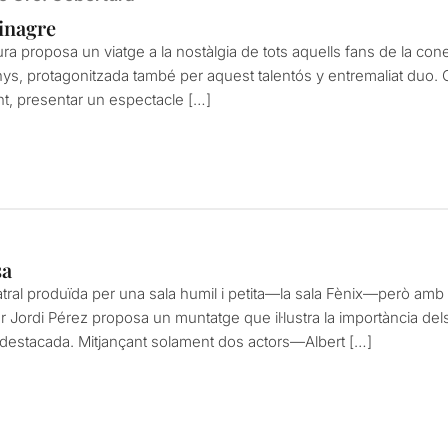
inagre
ra proposa un viatge a la nostàlgia de tots aquells fans de la co
nys, protagonitzada també per aquest talentós y entremaliat duo. 
nt, presentar un espectacle […]
sa
al produïda per una sala humil i petita—la sala Fènix—però amb un
er Jordi Pérez proposa un muntatge que il·lustra la importància del
destacada. Mitjançant solament dos actors—Albert […]