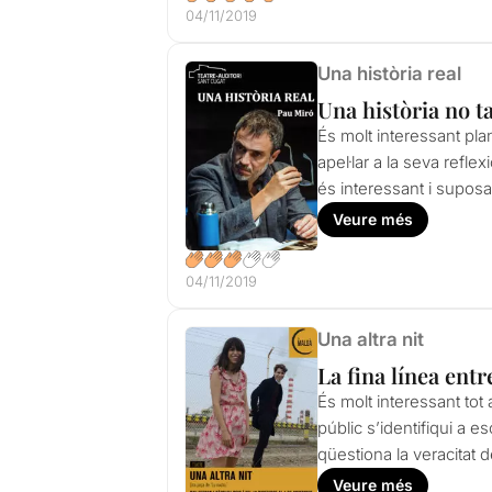
04/11/2019
Una història real
Una història no t
És molt interessant pla
apel·lar a la seva refl
és interessant i suposa 
Veure més
04/11/2019
Una altra nit
La fina línea entr
És molt interessant tot
públic s’identifiqui a 
qüestiona la veracitat
Veure més