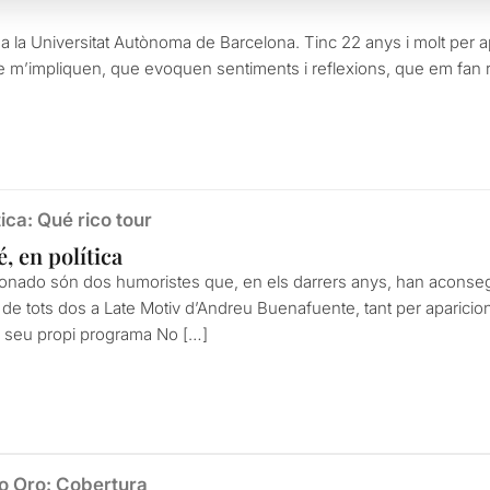
a la Universitat Autònoma de Barcelona. Tinc 22 anys i molt per ap
 m’impliquen, que evoquen sentiments i reflexions, que em fan 
ica: Qué rico tour
é, en política
donado són dos humoristes que, en els darrers anys, han aconsegu
s de tots dos a Late Motiv d’Andreu Buenafuente, tant per aparici
l seu propi programa No […]
no Oro: Cobertura