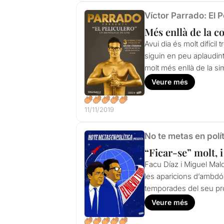
Víctor Parrado: El 
Més enllà de la 
Avui dia és molt difíci
siguin en peu aplaudint
molt més enllà de la si
Veure més
11/11/2019
No te metas en polít
“Ficar-se” molt, i
Facu Díaz i Miguel Mald
les aparicions d’ambdó
temporades del seu pr
Veure més