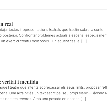
an real
ntejar textos i representacions teatrals que tractin sobre la conte
exió posterior. Confrontar problemes actuals a escena, especialment
un exercici creatiu molt positiu. En aquest cas, el […]
e veritat i mentida
 aquell teatre que intenta sobrepassar els seus límits, proposar r
escena. Una altra nit és un text escrit pel seu propi elenc—Bàrbar
 dels nostres records. Amb una posada en escena […]