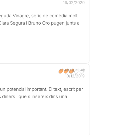
16/02/2020
neguda Vinagre, sèrie de comèdia molt
Clara Segura i Bruno Oro pugen junts a
10/12/2019
 potencial important. El text, escrit per
s diners i que s’insereix dins una