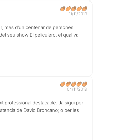
11/11/2019
tzar, més d’un centenar de persones
el seu show El peliculero, el qual va
04/11/2019
t professional destacable. Ja sigui per
istencia de David Broncano; o per les