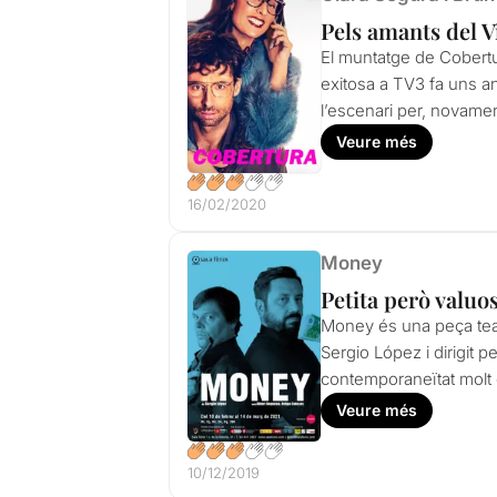
Pels amants del V
El muntatge de Cobertu
exitosa a TV3 fa uns a
l’escenari per, novame
Veure més
16/02/2020
Money
Petita però valuo
Money és una peça teatr
Sergio López i dirigit p
contemporaneïtat molt 
Veure més
10/12/2019