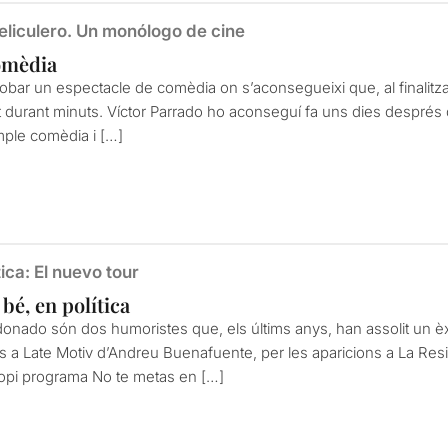
Peliculero. Un monólogo de cine
comèdia
l trobar un espectacle de comèdia on s’aconsegueixi que, al finali
 durant minuts. Víctor Parrado ho aconseguí fa uns dies després d
mple comèdia i […]
ica: El nuevo tour
 bé, en política
onado són dos humoristes que, els últims anys, han assolit un èxi
s a Late Motiv d’Andreu Buenafuente, per les aparicions a La Res
opi programa No te metas en […]