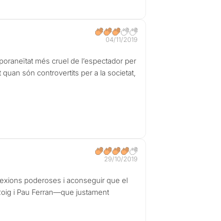
04/11/2019
mporaneïtat més cruel de l’espectador per
 quan són controvertits per a la societat,
29/10/2019
eflexions poderoses i aconseguir que el
a Roig i Pau Ferran—que justament