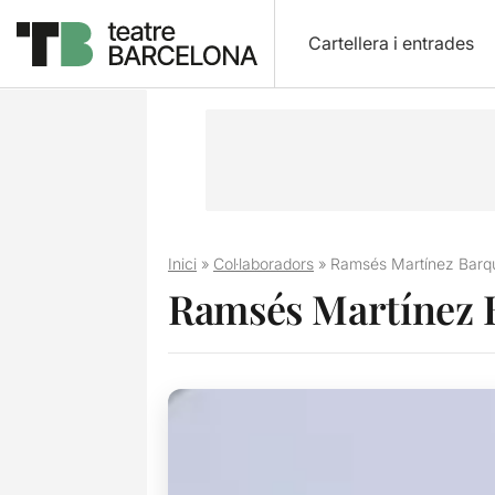
Cartellera i entrades
Inici
»
Col·laboradors
»
Ramsés Martínez Barq
Ramsés Martínez 