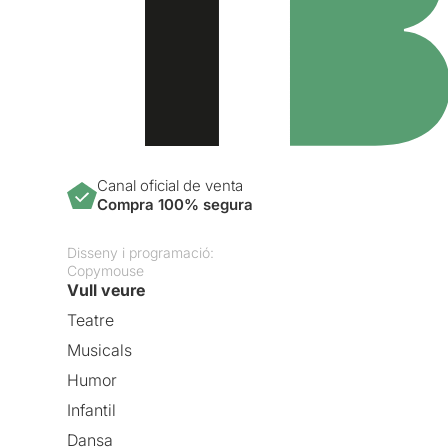
Canal oficial de venta
Compra 100% segura
Disseny i programació:
Copymouse
Vull veure
Teatre
Musicals
Humor
Infantil
Dansa