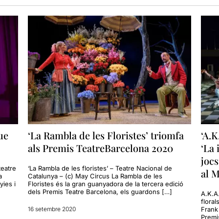
ue
‘La Rambla de les Floristes’ triomfa
‘A.K
als Premis TeatreBarcelona 2020
‘La 
jocs
teatre
‘La Rambla de les floristes’ – Teatre Nacional de
al 
a
Catalunya – (c) May Circus La Rambla de les
yies i
Floristes és la gran guanyadora de la tercera edició
dels Premis Teatre Barcelona, els guardons […]
A.K.A
floral
16 setembre 2020
Frank
Premi