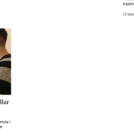
espec
15 feb
llar
mula i
de