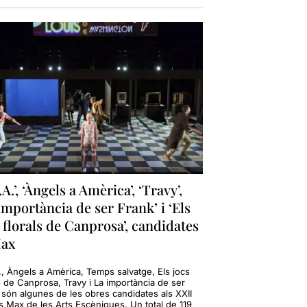
.A.’, ‘Àngels a Amèrica’, ‘Travy’,
importància de ser Frank’ i ‘Els
 florals de Canprosa’, candidates
Max
., Àngels a Amèrica, Temps salvatge, Els jocs
s de Canprosa, Travy i La importància de ser
 són algunes de les obres candidates als XXII
s Max de les Arts Escèniques. Un total de 119