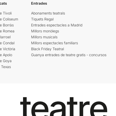
cats
Entrades
e Tívoli
Abonaments teatrals
re Coliseum
Tiquets Regal
e Borràs
Entrades espectacles a Madrid
re Romea
Millors monòlegs
larroel
Millors musicals
re Condal
Millors espectacles familiars
e Victòria
Black Friday Teatral
e Apolo
Guanya entrades de teatre gratis - concursos
re Goya
i Texas