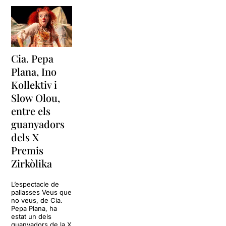
Cia. Pepa
Plana, Ino
Kollektiv i
Slow Olou,
entre els
guanyadors
dels X
Premis
Zirkòlika
L’espectacle de
pallasses Veus que
no veus, de Cia.
Pepa Plana, ha
estat un dels
guanyadors de la X