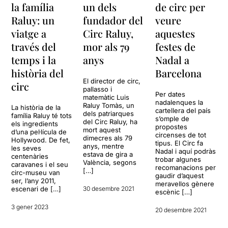
la família
un dels
de circ per
Raluy: un
fundador del
veure
viatge a
Circ Raluy,
aquestes
través del
mor als 79
festes de
temps i la
anys
Nadal a
història del
Barcelona
El director de circ,
circ
pallasso i
Per dates
matemàtic Luis
nadalenques la
Raluy Tomàs, un
La història de la
cartellera del país
dels patriarques
família Raluy té tots
s’omple de
del Circ Raluy, ha
els ingredients
propostes
mort aquest
d’una pel·lícula de
circenses de tot
dimecres als 79
Hollywood. De fet,
tipus. El Circ fa
anys, mentre
les seves
Nadal i aquí podràs
estava de gira a
centenàries
trobar algunes
València, segons
caravanes i el seu
recomanacions per
[…]
circ-museu van
gaudir d’aquest
ser, l’any 2011,
meravellos gènere
escenari de […]
30 desembre 2021
escènic […]
3 gener 2023
20 desembre 2021