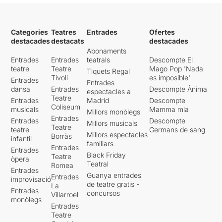
Categories
Teatres
Entrades
Ofertes
destacades
destacats
destacades
Abonaments
Entrades
Entrades
teatrals
Descompte El
teatre
Teatre
Mago Pop 'Nada
Tiquets Regal
Tívoli
es imposible'
Entrades
Entrades
dansa
Entrades
Descompte Ànima
espectacles a
Teatre
Entrades
Madrid
Descompte
Coliseum
musicals
Mamma mia
Millors monòlegs
Entrades
Entrades
Descompte
Millors musicals
Teatre
teatre
Germans de sang
Millors espectacles
Borràs
infantil
familiars
Entrades
Entrades
Black Friday
Teatre
òpera
Teatral
Romea
Entrades
Guanya entrades
Entrades
improvisació
de teatre gratis -
La
Entrades
concursos
Villarroel
monòlegs
Entrades
Teatre