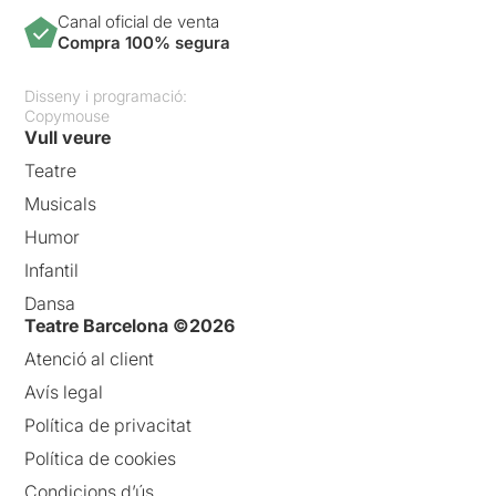
Canal oficial de venta
Compra 100% segura
Disseny i programació:
Copymouse
Vull veure
Teatre
Musicals
Humor
Infantil
Dansa
Teatre Barcelona ©2026
Atenció al client
Avís legal
Política de privacitat
Política de cookies
Condicions d’ús