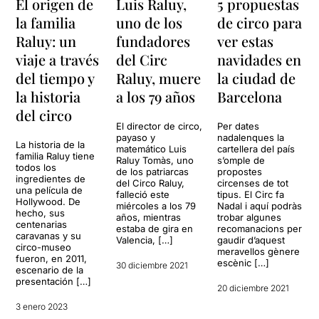
El origen de
Luis Raluy,
5 propuestas
la familia
uno de los
de circo para
Raluy: un
fundadores
ver estas
viaje a través
del Circ
navidades en
del tiempo y
Raluy, muere
la ciudad de
la historia
a los 79 años
Barcelona
del circo
El director de circo,
Per dates
payaso y
nadalenques la
La historia de la
matemático Luis
cartellera del país
familia Raluy tiene
Raluy Tomàs, uno
s’omple de
todos los
de los patriarcas
propostes
ingredientes de
del Circo Raluy,
circenses de tot
una película de
falleció este
tipus. El Circ fa
Hollywood. De
miércoles a los 79
Nadal i aquí podràs
hecho, sus
años, mientras
trobar algunes
centenarias
estaba de gira en
recomanacions per
caravanas y su
Valencia, […]
gaudir d’aquest
circo-museo
meravellos gènere
fueron, en 2011,
escènic […]
30 diciembre 2021
escenario de la
presentación […]
20 diciembre 2021
3 enero 2023