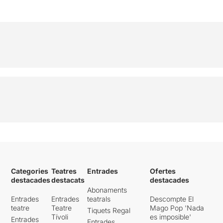
Categories
Teatres
Entrades
Ofertes
destacades
destacats
destacades
Abonaments
Entrades
Entrades
teatrals
Descompte El
teatre
Teatre
Mago Pop 'Nada
Tiquets Regal
Tívoli
es imposible'
Entrades
Entrades