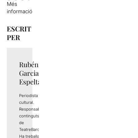
Més
informació
ESCRIT
PER
Rubén
TWITTER
Garcia
Espelta
Periodista i gestor
cultural.
Responsable de
continguts editorials
de
TeatreBarcelona.com
Ha treballat a mitjans