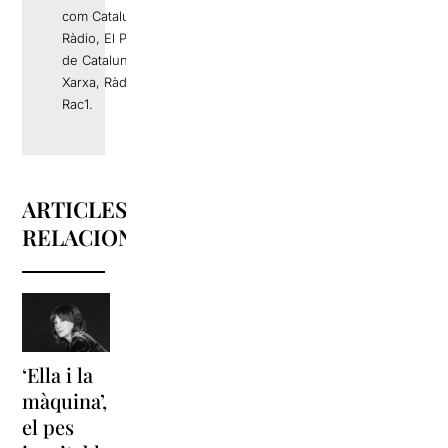
com Catalunya
Ràdio, El Periódico
de Catalunya, La
Xarxa, Ràdio 4 o
Rac1.
ARTICLES
RELACIONATS
‘Ella i la
‘Sonrisas
Unes
màquina’,
y
vacances a
el pes
lágrimas’
‘Cancun’