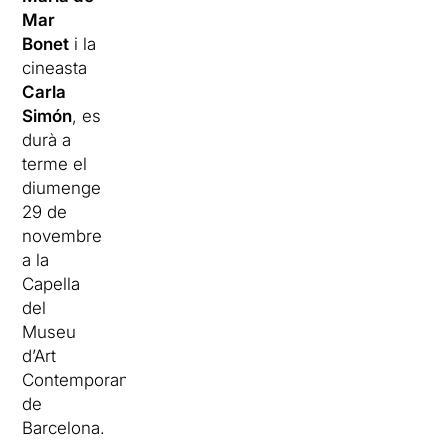
Mar
Bonet
i la
cineasta
Carla
Simón
, es
durà a
terme el
diumenge
29 de
novembre
a la
Capella
del
Museu
d’Art
Contemporani
de
Barcelona.