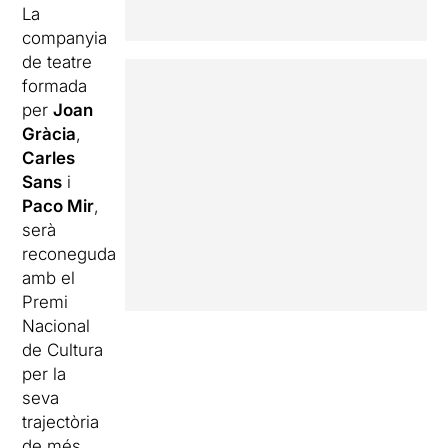
La
companyia
de teatre
formada
per
Joan
Gràcia
,
Carles
Sans
i
Paco Mir
,
serà
reconeguda
amb el
Premi
Nacional
de Cultura
per la
seva
trajectòria
de més