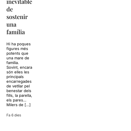
inevitable
torna a
per
de
Barcelona
replantejar
sostenir
tota una
La música
una
vida
tornarà a
família
omplir la casa
dels Von
Sol, platja,
Trapp.
còctels i un
Hi ha poques
Sonrisas y
resort
figures més
lágrimas, un
paradisíac.
potents que
dels grans
L’escenari
una mare de
clàssics de la
sembla perfecte
família.
història del
per
Sovint, encara
teatre musical,
desconnectar
són elles les
arribarà al
de la rutina,
principals
Teatre Apolo
però una
encarregades
del 17 al […]
conversa
de vetllar pel
inoportuna pot
benestar dels
27 juliol 2026
convertir unes
fills, la parella,
vacances entre
els pares…
amics en una
Milers de […]
revisió completa
de […]
Fa 6 dies
28 juliol 2026