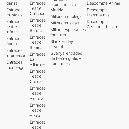
dansa
Entrades
Descompte Ànima
espectacles a
Teatre
Entrades
Madrid
Descompte
Coliseum
musicals
Mamma mia
Millors monòlegs
Entrades
Entrades
Descompte
Millors musicals
Teatre
teatre
Germans de sang
Millors espectacles
Borràs
infantil
familiars
Entrades
Entrades
Black Friday
Teatre
òpera
Teatral
Romea
Entrades
Guanya entrades
Entrades
improvisació
de teatre gratis -
La
Entrades
concursos
Villarroel
monòlegs
Entrades
Teatre
Condal
Entrades
Teatre
Victòria
Entrades
Teatre
Apolo
Entrades
Teatre