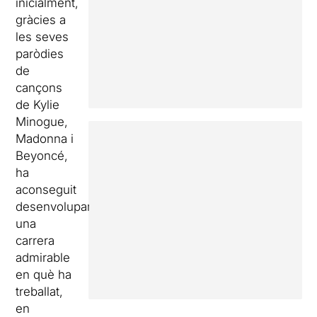
inicialment,
gràcies a
les seves
paròdies
de
cançons
de Kylie
Minogue,
Madonna i
Beyoncé,
ha
aconseguit
desenvolupar
una
carrera
admirable
en què ha
treballat,
en