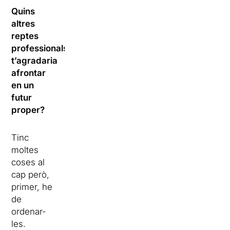
Quins
altres
reptes
professionals
t’agradaria
afrontar
en un
futur
proper?
Tinc
moltes
coses al
cap però,
primer, he
de
ordenar-
les.