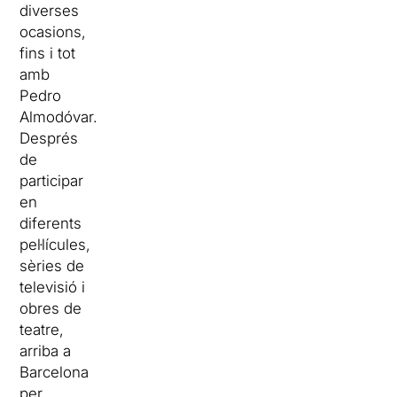
diverses
ocasions,
fins i tot
amb
Pedro
Almodóvar.
Després
de
participar
en
diferents
pel·lícules,
sèries de
televisió i
obres de
teatre,
arriba a
Barcelona
per