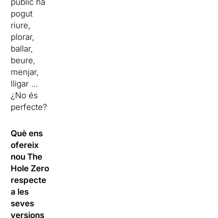
públic ha
pogut
riure,
plorar,
ballar,
beure,
menjar,
lligar …
¿No és
perfecte?
Què ens
ofereix
nou The
Hole Zero
respecte
a les
seves
versions