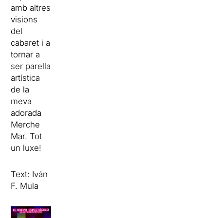
amb altres
visions
del
cabaret i a
tornar a
ser parella
artística
de la
meva
adorada
Merche
Mar. Tot
un luxe!
Text: Iván
F. Mula