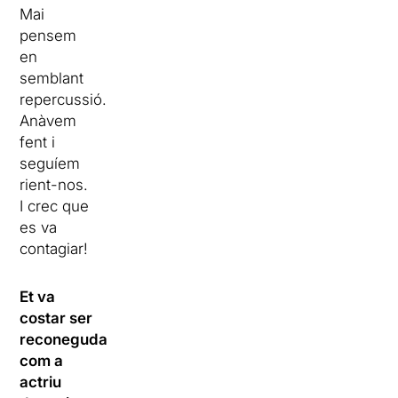
Mai
pensem
en
semblant
repercussió.
Anàvem
fent i
seguíem
rient-nos.
I crec que
es va
contagiar!
Et va
costar ser
reconeguda
com a
actriu