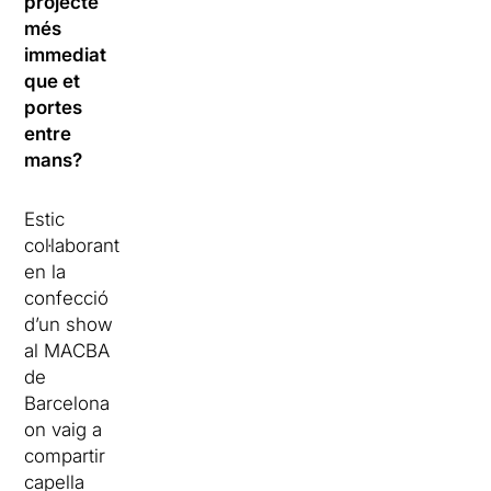
projecte
més
immediat
que et
portes
entre
mans?
Estic
col·laborant
en la
confecció
d’un show
al MACBA
de
Barcelona
on vaig a
compartir
capella