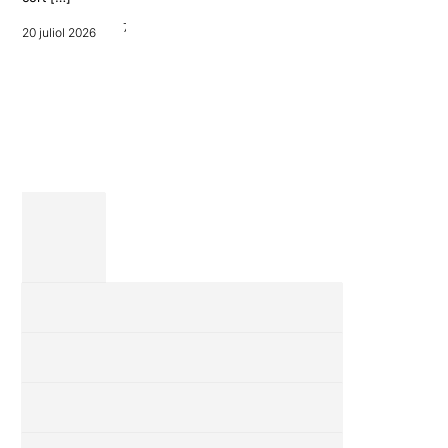
comèdia i
7 juliol 2026
musical,
20 juliol 2026
amb títols
com La
filla del
mar o Las
trece. […]
6 juliol 2026