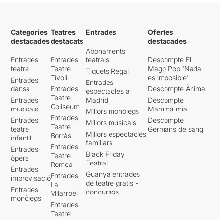
Categories
Teatres
Entrades
Ofertes
destacades
destacats
destacades
Abonaments
Entrades
Entrades
teatrals
Descompte El
teatre
Teatre
Mago Pop 'Nada
Tiquets Regal
Tívoli
es imposible'
Entrades
Entrades
dansa
Entrades
Descompte Ànima
espectacles a
Teatre
Entrades
Madrid
Descompte
Coliseum
musicals
Mamma mia
Millors monòlegs
Entrades
Entrades
Descompte
Millors musicals
Teatre
teatre
Germans de sang
Millors espectacles
Borràs
infantil
familiars
Entrades
Entrades
Black Friday
Teatre
òpera
Teatral
Romea
Entrades
Guanya entrades
Entrades
improvisació
de teatre gratis -
La
Entrades
concursos
Villarroel
monòlegs
Entrades
Teatre