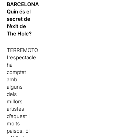
BARCELONA:
Quin és el
secret de
l’èxit de
The Hole?
TERREMOTO:
L’espectacle
ha
comptat
amb
alguns
dels
millors
artistes
d’aquest i
molts
països. El