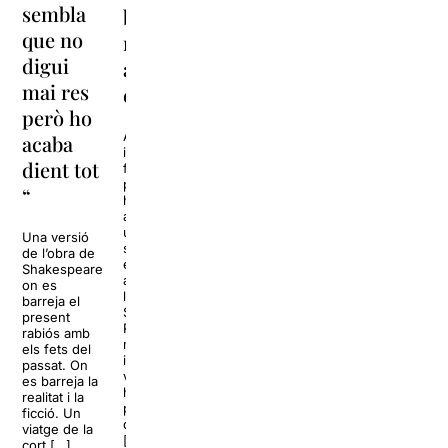
Guerra
sembla
bona
Civil
que no
relació
sempre
digui
amb la
està de
mai res
comèdia”
moda,
però ho
no pot
Abián Díaz ha
acaba
irromput amb
no
dient tot
força al
estar-
panorama
“
humorístic
ho”
amb un estil
únic que ha
Una versió
sabut
de l’obra de
Actor,
exprémer
Shakespeare
dramaturg,
amb
on es
director i
l’espectacle
barreja el
docent,
Show
present
Jaume
Patético, on
rabiós amb
Viñas ha
música,
els fets del
desplegat
improvisació,
passat. On
una
vídeos
es barreja la
trajectòria
hilarants,
realitat i la
que toca
participació
ficció. Un
tots els
del públic es
viatge de la
pals:
[…]
cort […]
memòria,