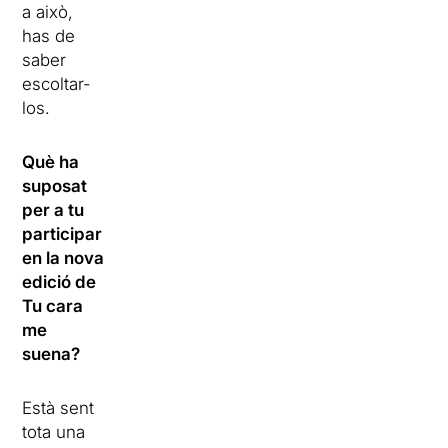
a això,
has de
saber
escoltar-
los.
Què ha
suposat
per a tu
participar
en la nova
edició de
Tu cara
me
suena?
Està sent
tota una