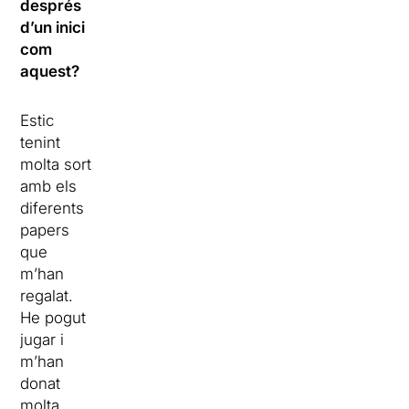
després
d’un inici
com
aquest?
Estic
tenint
molta sort
amb els
diferents
papers
que
m’han
regalat.
He pogut
jugar i
m’han
donat
molta