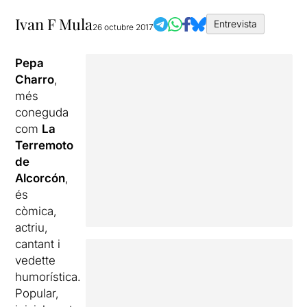
Ivan F Mula
Entrevista
26 octubre 2017
Pepa
Charro
,
més
coneguda
com
La
Terremoto
de
Alcorcón
,
és
còmica,
actriu,
cantant i
vedette
humorística.
Popular,