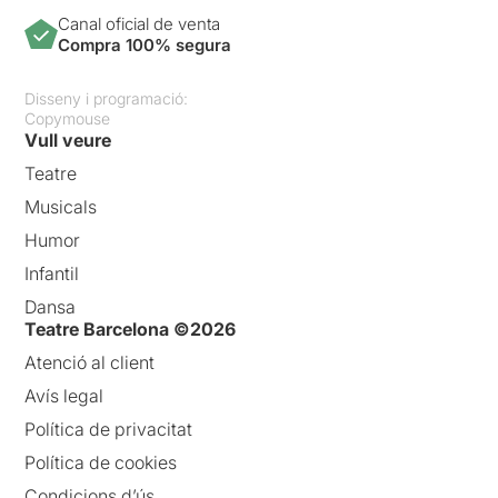
Canal oficial de venta
Compra 100% segura
Disseny i programació:
Copymouse
Vull veure
Teatre
Musicals
Humor
Infantil
Dansa
Teatre Barcelona ©2026
Atenció al client
Avís legal
Política de privacitat
Política de cookies
Condicions d’ús