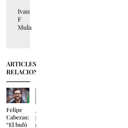
Ivan
F
Mula
ARTICLES
RELACIONATS
Jaume
Felipe
Abián
Viñas:
Cabezas:
Díaz: “No
“La
“El bufó
tinc una