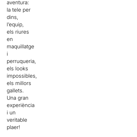
aventura:
la tele per
dins,
l’equip,
els riures
en
maquillatge
i
perruqueria,
els looks
impossibles,
els millors
gallets.
Una gran
experiència
i un
veritable
plaer!