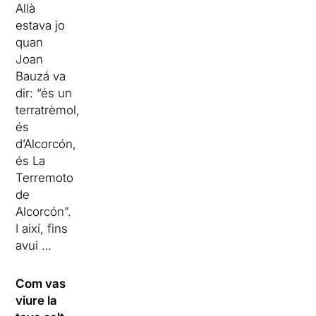
Allà
estava jo
quan
Joan
Bauzá va
dir: “és un
terratrèmol,
és
d’Alcorcón,
és La
Terremoto
de
Alcorcón”.
I així, fins
avui …
Com vas
viure la