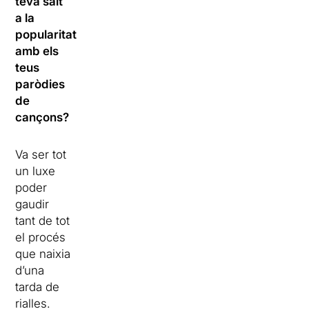
teva salt
a la
popularitat
amb els
teus
paròdies
de
cançons?
Va ser tot
un luxe
poder
gaudir
tant de tot
el procés
que naixia
d’una
tarda de
rialles.