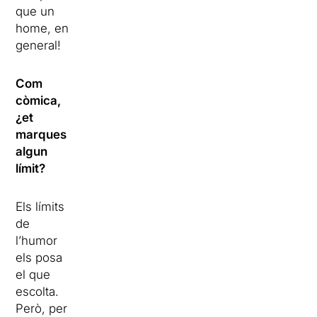
que un
home, en
general!
Com
còmica,
¿et
marques
algun
límit?
Els límits
de
l’humor
els posa
el que
escolta.
Però, per