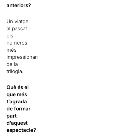
anteriors?
Un viatge
al passat i
els
números
més
impressionants
de la
trilogia.
Què és el
que més
t’agrada
de formar
part
d’aquest
espectacle?