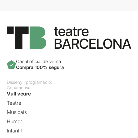
Canal oficial de venta
Compra 100% segura
Disseny i programació:
Copymouse
Vull veure
Teatre
Musicals
Humor
Infantil