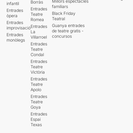
Millors espectacles
Borràs
infantil
familiars
Entrades
Entrades
Black Friday
Teatre
òpera
Teatral
Romea
Entrades
Guanya entrades
Entrades
improvisació
de teatre gratis -
La
Entrades
concursos
Villarroel
monòlegs
Entrades
Teatre
Condal
Entrades
Teatre
Victòria
Entrades
Teatre
Apolo
Entrades
Teatre
Goya
Entrades
Espai
Texas