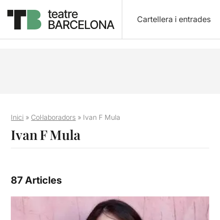
Cartellera i entrades
Inici
»
Col·laboradors
»
Ivan F Mula
Ivan F Mula
87 Articles