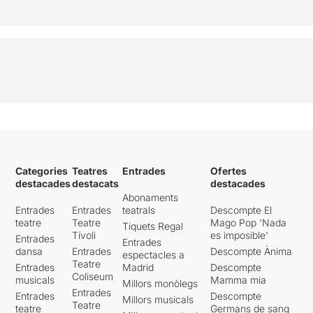
Categories
Teatres
Entrades
Ofertes
destacades
destacats
destacades
Abonaments
Entrades
Entrades
teatrals
Descompte El
teatre
Teatre
Mago Pop 'Nada
Tiquets Regal
Tívoli
es imposible'
Entrades
Entrades
dansa
Entrades
Descompte Ànima
espectacles a
Teatre
Entrades
Madrid
Descompte
Coliseum
musicals
Mamma mia
Millors monòlegs
Entrades
Entrades
Descompte
Millors musicals
Teatre
teatre
Germans de sang