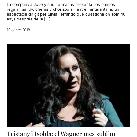
La companyia José y sus hermanas presenta Los bancos
regalan sandwicheras y chorizos al Teatre Tantarantana, un
espectacle dirigit per Sílvia Ferrando que qüestiona on som 40
anys després de la […]
10 gener 2018
Tristany i Isolda: el Wagner més sublim