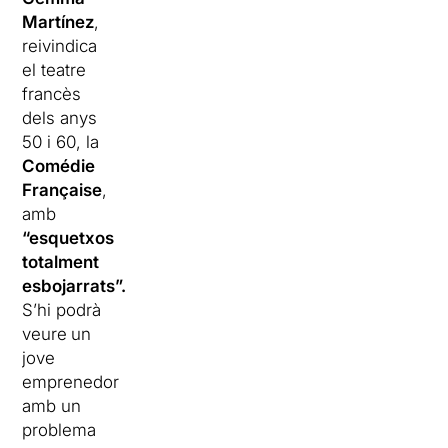
Martínez
,
reivindica
el teatre
francès
dels anys
50 i 60, la
Comédie
Française
,
amb
“esquetxos
totalment
esbojarrats”.
S’hi podrà
veure
un
jove
emprenedor
amb un
problema