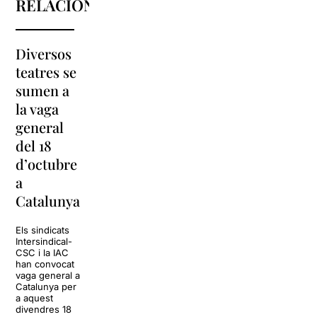
RELACIONATS
Diversos
La
teatres se
programació
sumen a
de l’Arnau
#estoyrara
la vaga
Itinerant
arriba a la
general
2019
Sala Barts
del 18
s’estrena
d’octubre
amb l’obra
La Sala Barts
a
‘sintítulo’
acollirà el show
Estoy rara, un
Catalunya
espectacle
La programació de
còmic carregat
l’Arnau Itinerant
d’humor negre,
Els sindicats
2019 està a punt
que ve precedit
Intersindical-
de donar el tret de
pel seu rotund
CSC i la IAC
sortida amb
èxit a les
han convocat
l’estrena de
xarxes, amb
vaga general a
‘sintítulo’, un
més de
Catalunya per
espectacle
500.000
a aquest
comunitari i
visualitzacions
divendres 18
itinerant conduït