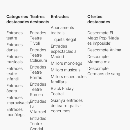
Categories
Teatres
Entrades
Ofertes
destacades
destacats
destacades
Abonaments
Entrades
Entrades
teatrals
Descompte El
teatre
Teatre
Mago Pop 'Nada
Tiquets Regal
Tívoli
es imposible'
Entrades
Entrades
dansa
Entrades
Descompte Ànima
espectacles a
Teatre
Entrades
Madrid
Descompte
Coliseum
musicals
Mamma mia
Millors monòlegs
Entrades
Entrades
Descompte
Millors musicals
Teatre
teatre
Germans de sang
Millors espectacles
Borràs
infantil
familiars
Entrades
Entrades
Black Friday
Teatre
òpera
Teatral
Romea
Entrades
Guanya entrades
Entrades
improvisació
de teatre gratis -
La
Entrades
concursos
Villarroel
monòlegs
Entrades
Teatre
Condal