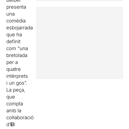
Belbel
presenta
una
comèdia
esbojarrada
que ha
definit
com “una
bretolada
per a
quatre
intèrprets
i un gos”.
La peça,
que
compta
amb la
col·laboració
d’
El