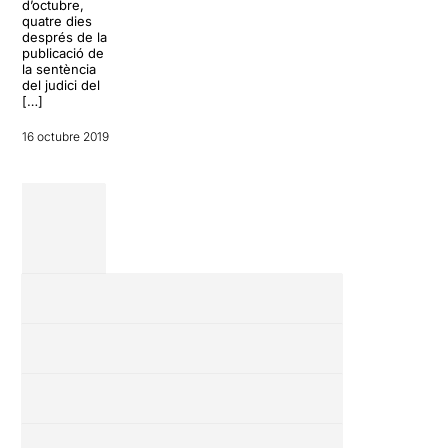
a […]
d’octubre,
per la companyia
quatre dies
La Danesa […]
després de la
15 octubre 2019
publicació de
8 octubre 2019
la sentència
del judici del
[…]
16 octubre 2019