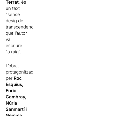
Terrat
, és
un text
“sense
desig de
transcendència”
que l’autor
va
escriure
“a raig”.
L’obra,
protagonitzada
per
Roc
Esquius,
Enric
Cambray,
Núria
Sanmartí i
Gemma