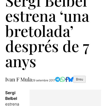
Sergi Belbel
estrena ‘una
bretolada’
després de 7
anys
Ivan F Mula
Breu
29 setembre 2017
Sergi
Belbel
estrena