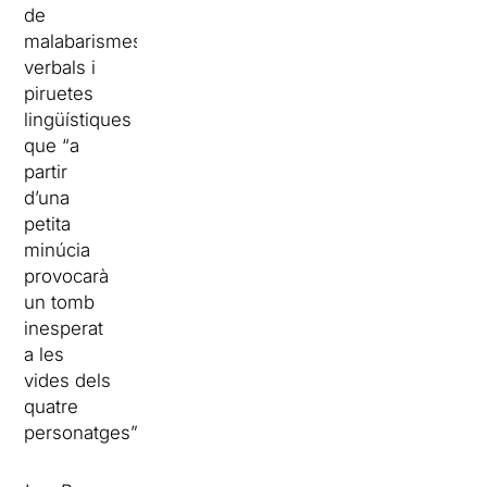
de
malabarismes
verbals i
piruetes
lingüístiques
que “a
partir
d’una
petita
minúcia
provocarà
un tomb
inesperat
a les
vides dels
quatre
personatges”.