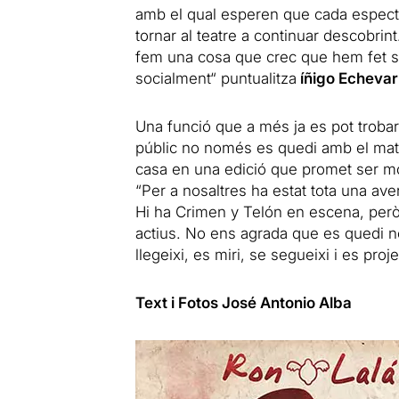
amb el qual esperen que cada espect
tornar al teatre a continuar descobri
fem una cosa que crec que hem fet se
socialment“ puntualitza
íñigo Echevar
Una funció que a més ja es pot troba
públic no només es quedi amb el matei
casa en una edició que promet ser m
“Per a nosaltres ha estat tota una ave
Hi ha Crimen y Telón en escena, però
actius. No ens agrada que es quedi n
llegeixi, es miri, se segueixi i es pro
Text i Fotos José Antonio Alba