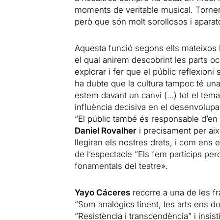
moments de veritable musical. Torne
però que són molt sorollosos i aparato
Aquesta funció segons ells mateixos
el qual anirem descobrint les parts oc
explorar i fer que el públic reflexioni 
ha dubte que la cultura tampoc té una 
estem davant un canvi (…) tot el tema 
influència decisiva en el desenvolup
“El públic també és responsable d’en q
Daniel Rovalher
i precisament per aix
llegiran els nostres drets, i com ens e
de l’espectacle “Els fem partícips pe
fonamentals del teatre».
Yayo Cáceres
recorre a una de les fr
“Som analògics tinent, les arts ens d
“Resistència i transcendència” i insis