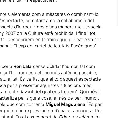
 en els últims espectacles”.
e nous elements com a màscares o combinant-lo
espectacle, comptant amb la col·laboració del
onsable d’introduir-nos d’una manera molt especial
y 2037 on la Cultura està prohibida, i fins i tot
rts. Descobrirem en la trama que el Teatre va ser
ómana”. El cap del càrtel de les Arts Escèniques”
 per a
Ron Lalá
sense oblidar l’humor, tal com
ntar l’humor des del lloc més autèntic possible,
ralitat. És veritat que el to d’aquest espectacle
 xoca per a presentar aquestes situacions més
ran repte davant del qual ens trobem”. Qui més i
acteritza per alguna cosa, a més de per l’humor,
sable que com comenta
Miguel Magdalena
“És part
erquè no ho expressaríem d’una altra manera. Per
atural. En el cas concret de
Crimen y telón
hi ha