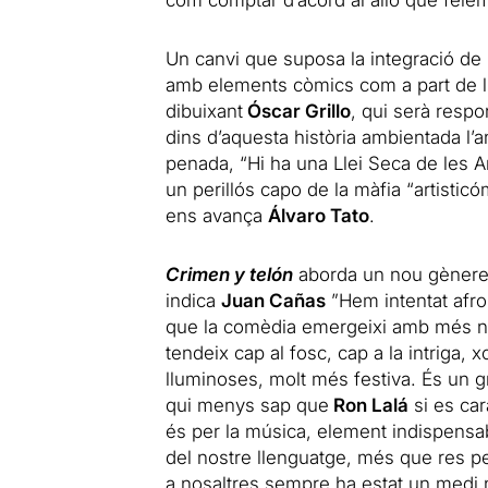
com comptar d’acord al allò que fèiem
Un canvi que suposa la integració d
amb elements còmics com a part de l’
dibuixant
Óscar Grillo
, qui serà resp
dins d’aquesta història ambientada l’an
penada, “Hi ha una Llei Seca de les A
un perillós capo de la màfia “artistic
ens avança
Álvaro Tato
.
Crimen y telón
aborda un nou gènere
indica
Juan Cañas
”Hem intentat afro
que la comèdia emergeixi amb més natu
tendeix cap al fosc, cap a la intriga,
lluminoses, molt més festiva. És un g
qui menys sap que
Ron Lalá
si es car
és per la música, element indispen
del nostre llenguatge, més que res p
a nosaltres sempre ha estat un medi n