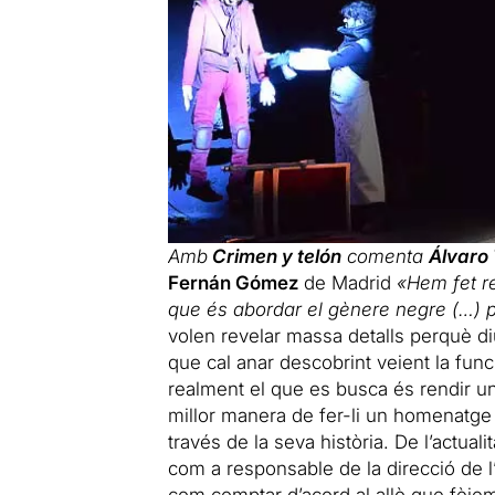
Amb
Crimen y telón
comenta
Álvaro
Fernán Gómez
de Madrid
«Hem fet r
que és abordar el gènere negre (…) pe
volen revelar massa detalls perquè d
que cal anar descobrint veient la fun
realment el que es busca és rendir u
millor manera de fer-li un homenatge
través de la seva història. De l’actua
com a responsable de la direcció de l