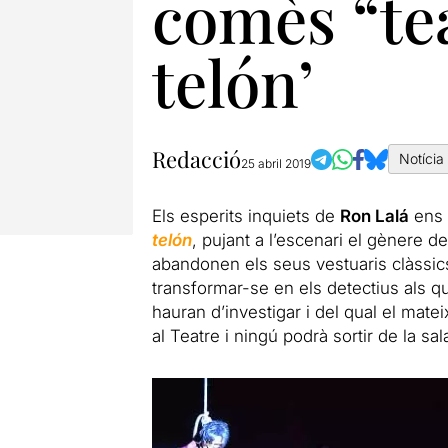
comès “tea
telón’
Redacció
Notícia
25 abril 2019
Els esperits inquiets de
Ron Lalá
ens 
telón
, pujant a l’escenari el gènere d
abandonen els seus vestuaris clàssics
transformar-se en els detectius als qu
hauran d’investigar i del qual el mat
al Teatre i ningú podrà sortir de la sal