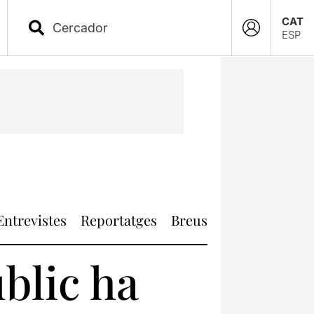
CAT
ESP
Entrevistes
Reportatges
Breus
blic ha