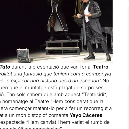
 Tato
durant la presentació que van fer al
Teatro
ealitat una fantasia que teníem com a companyia
r a explicar una història des d’un escenari”
No
iuen que el muntatge està plagat de sorpreses
ció. Tan sols sabem que amb aquest “Teatricidi”,
n homenatge al Teatre “Hem considerat que la
 era començar matant-lo per a fer un recorregut a
litat a un món distòpic” comenta
Yayo Cáceres
’espectacle “Hem canviat i hem variat el rumb de