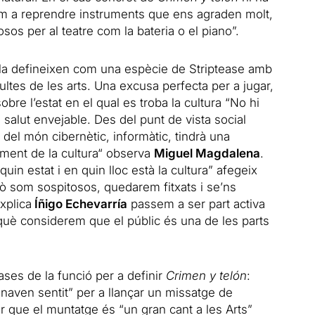
m a reprendre instruments que ens agraden molt,
sos per al teatre com la bateria o el piano”.
 la defineixen com una espècie de Striptease amb
ultes de les arts. Una excusa perfecta per a jugar,
sobre l’estat en el qual es troba la cultura “No hi
salut envejable. Des del punt de vista social
del món cibernètic, informàtic, tindrà una
ament de la cultura“ observa
Miguel Magdalena
.
uin estat i en quin lloc està la cultura” afegeix
ò som sospitosos, quedarem fitxats i se’ns
xplica
Íñigo Echevarría
passem a ser part activa
rquè considerem que el públic és una de les parts
ases de la funció per a definir
Crimen y telón
:
onaven sentit” per a llançar un missatge de
tir que el muntatge és “un gran cant a les Arts”