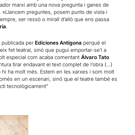
ador marxi amb una nova pregunta i ganes de
nt. «Llancem preguntes, posem punts de vista i
mpre, ser ressò o mirall d’allò que ens passa
ría
.
r publicada per
Ediciones Antígona
perquè el
x fet teatral, sinó que pugui emportar-se’l a
olt especial com acaba comentant
Álvaro Tato
ntura tirar endavant el text complet de l’obra (…)
 hi ha molt més. Estem en les xarxes i som molt
omés en un escenari, sinó que el teatre també es
jecti tecnològicament”