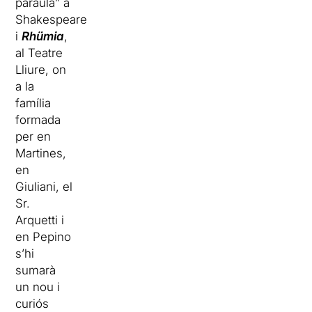
paraula” a
Shakespeare
i
Rhümia
,
al Teatre
Lliure, on
a la
família
formada
per en
Martines,
en
Giuliani, el
Sr.
Arquetti i
en Pepino
s’hi
sumarà
un nou i
curiós