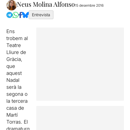
Neus Molina Alfonso
15 desembre 2016
Entrevista
Ens
trobem al
Teatre
Lliure de
Gràcia,
que
aquest
Nadal
serà la
segona o
la tercera
casa de
Martí
Torras. El
dramaturg