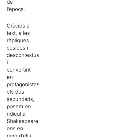
de
l’època.
Gràcies al
text, a les
rèpliques
cosides i
descontextualitzades,
i
convertint
en
protagonistes
els dos
secundaris,
posem en
ridícul a
Shakespeare,
ens en
riem d’ell i