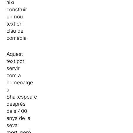
així
construir
un nou
text en
clau de
comèdia.
Aquest
text pot
servir
com a
homenatge
a
Shakespeare
després
dels 400
anys de la
seva
mort, però