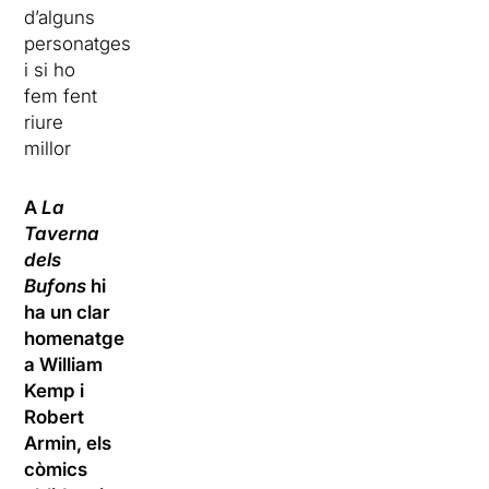
d’alguns
personatges
i si ho
fem fent
riure
millor
A
La
Taverna
dels
Bufons
hi
ha un clar
homenatge
a William
Kemp i
Robert
Armin, els
còmics