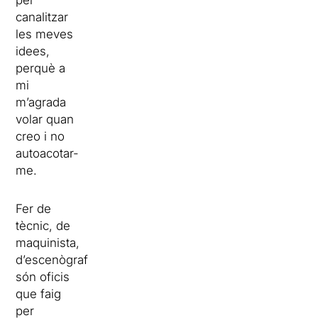
per
canalitzar
les meves
idees,
perquè a
mi
m’agrada
volar quan
creo i no
autoacotar-
me.
Fer de
tècnic, de
maquinista,
d’escenògraf
són oficis
que faig
per