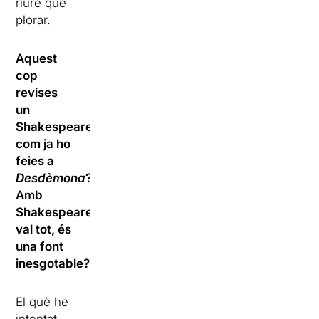
riure que
plorar.
Aquest
cop
revises
un
Shakespeare
com ja ho
feies a
Desdèmona
?
Amb
Shakespeare
val tot, és
una font
inesgotable?
El què he