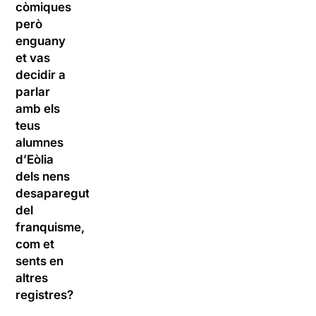
còmiques
però
enguany
et vas
decidir a
parlar
amb els
teus
alumnes
d’Eòlia
dels nens
desapareguts
del
franquisme,
com et
sents en
altres
registres?