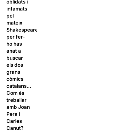
oblidats i
infamats
pel
mateix
Shakespeare,
per fer-
ho has
anat a
buscar
els dos
grans
còmics
catalans…
Com és
treballar
amb Joan
Pera i
Carles
Canut?