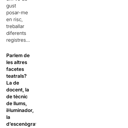
gust
posar-me
en risc,
treballar
diferents
registres…
Parlem de
les altres
facetes
teatrals?
La de
docent, la
de tècnic
de llums,
il·luminador,
la
d’escenògraf…