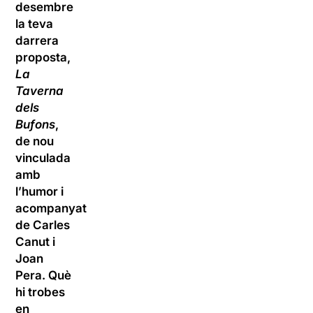
desembre
la teva
darrera
proposta,
La
Taverna
dels
Bufons
,
de nou
vinculada
amb
l’humor i
acompanyat
de Carles
Canut i
Joan
Pera. Què
hi trobes
en