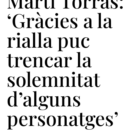
Martí Torras:
‘Gràcies a la
rialla puc
trencar la
solemnitat
d’alguns
personatges’