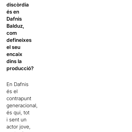
discòrdia
és en
Dafnis
Balduz,
com
defineixes
el seu
encaix
dins la
producció?
En Dafnis
és el
contrapunt
generacional,
és qui, tot
i sent un
actor jove,