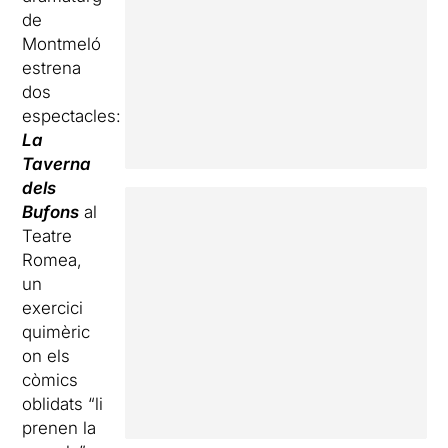
de
Montmeló
estrena
dos
espectacles:
La
Taverna
dels
Bufons
al
Teatre
Romea,
un
exercici
quimèric
on els
còmics
oblidats “li
prenen la