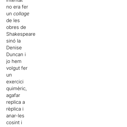
intentat
no era fer
un
collage
de les
obres de
Shakespeare,
sinó la
Denise
Duncan i
jo hem
volgut fer
un
exercici
quimèric,
agafar
replica a
rèplica i
anar-les
cosint i