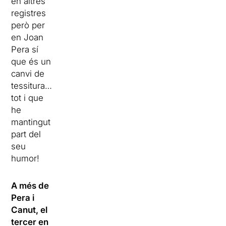
en altres
registres
però per
en Joan
Pera sí
que és un
canvi de
tessitura…
tot i que
he
mantingut
part del
seu
humor!
A més de
Pera i
Canut, el
tercer en