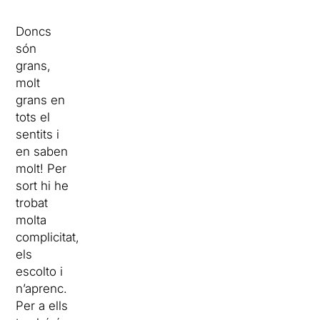
Doncs
són
grans,
molt
grans en
tots el
sentits i
en saben
molt! Per
sort hi he
trobat
molta
complicitat,
els
escolto i
n’aprenc.
Per a ells