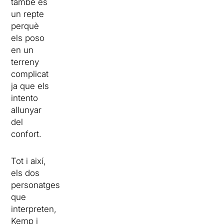
també és
un repte
perquè
els poso
en un
terreny
complicat
ja que els
intento
allunyar
del
confort.
Tot i així,
els dos
personatges
que
interpreten,
Kemp i