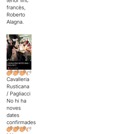
tenor líric
francès,
Roberto
Alagna.
Cavalleria
Rusticana
/ Pagliacci
No hi ha
noves
dates
confirmades