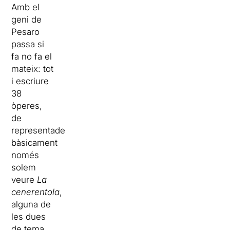
Amb el
geni de
Pesaro
passa si
fa no fa el
mateix: tot
i escriure
38
òperes,
de
representades
bàsicament
només
solem
veure
La
cenerentola
,
alguna de
les dues
de tema