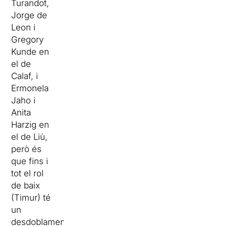
Turandot,
Jorge de
Leon i
Gregory
Kunde en
el de
Calaf, i
Ermonela
Jaho i
Anita
Harzig en
el de Liù,
però és
que fins i
tot el rol
de baix
(Timur) té
un
desdoblament