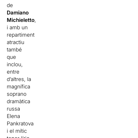
de
Damiano
Michieletto
,
i amb un
repartiment
atractiu
també
que
inclou,
entre
d’altres, la
magnífica
soprano
dramàtica
russa
Elena
Pankratova
i el mític