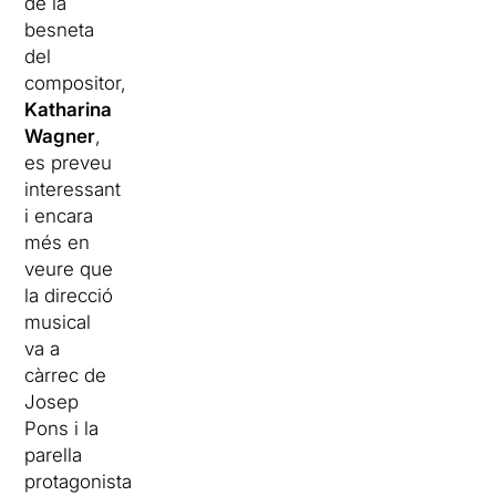
de la
besneta
del
compositor,
Katharina
Wagner
,
es preveu
interessant
i encara
més en
veure que
la direcció
musical
va a
càrrec de
Josep
Pons i la
parella
protagonista