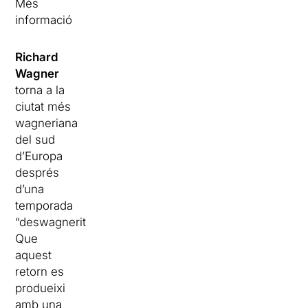
Més
informació
Richard
Wagner
torna a la
ciutat més
wagneriana
del sud
d’Europa
després
d’una
temporada
“deswagneritzada”.
Que
aquest
retorn es
produeixi
amb una