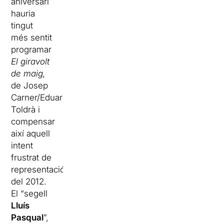
aniversari
hauria
tingut
més sentit
programar
El giravolt
de maig,
de Josep
Carner/Eduard
Toldrà i
compensar
així aquell
intent
frustrat de
representació
del 2012.
El “segell
Lluís
Pasqual
”,