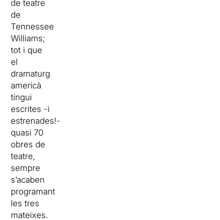
de teatre
de
Tennessee
Williams;
tot i que
el
dramaturg
americà
tingui
escrites -i
estrenades!-
quasi 70
obres de
teatre,
sempre
s’acaben
programant
les tres
mateixes.