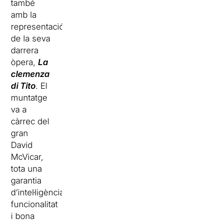
també
amb la
representació
de la seva
darrera
òpera,
La
clemenza
di Tito
. El
muntatge
va a
càrrec del
gran
David
McVicar,
tota una
garantia
d’intel·ligència,
funcionalitat
i bona