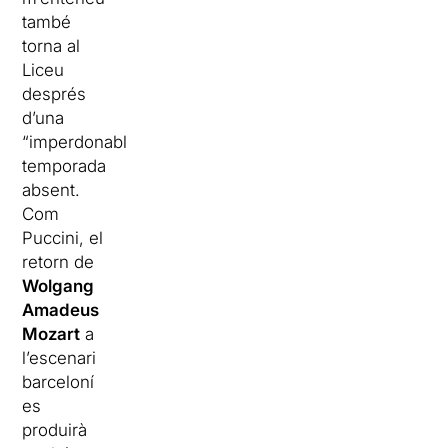
també
torna al
Liceu
després
d’una
“imperdonable”
temporada
absent.
Com
Puccini, el
retorn de
Wolgang
Amadeus
Mozart
a
l’escenari
barceloní
es
produirà