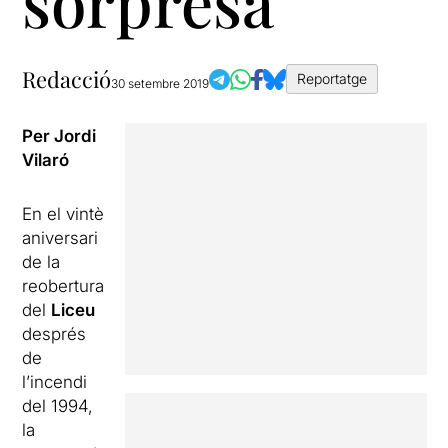
sorpresa
Redacció
Reportatge
30 setembre 2019
Per Jordi
Vilaró
En el vintè
aniversari
de la
reobertura
del
Liceu
després
de
l’incendi
del 1994,
la