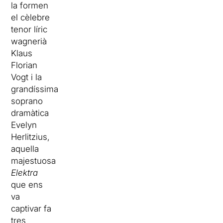
la formen
el cèlebre
tenor líric
wagnerià
Klaus
Florian
Vogt i la
grandíssima
soprano
dramàtica
Evelyn
Herlitzius,
aquella
majestuosa
Elektra
que ens
va
captivar fa
tres