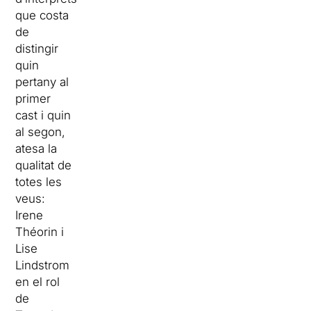
que costa
de
distingir
quin
pertany al
primer
cast i quin
al segon,
atesa la
qualitat de
totes les
veus:
Irene
Théorin i
Lise
Lindstrom
en el rol
de