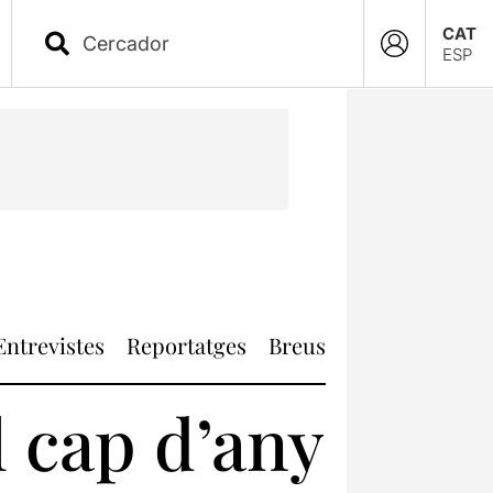
CAT
ESP
Entrevistes
Reportatges
Breus
l cap d’any