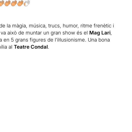
de la màgia, música, trucs, humor, ritme frenètic i
è va això de muntar un gran show és el
Mag Lari
,
en 5 grans figures de l’il·lusionisme. Una bona
lia al
Teatre Condal
.