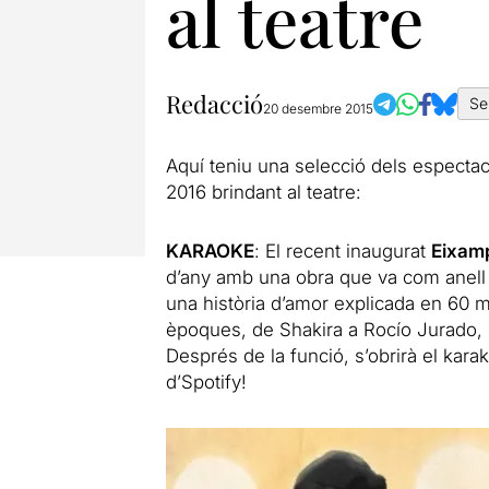
al teatre
Redacció
Se
20 desembre 2015
Aquí teniu una selecció dels espectac
2016 brindant al teatre:
KARAOKE
: El recent inaugurat
Eixamp
d’any amb una obra que va com anell 
una història d’amor explicada en 60 mi
èpoques, de Shakira a Rocío Jurado,
Després de la funció, s’obrirà el kar
d’Spotify
!