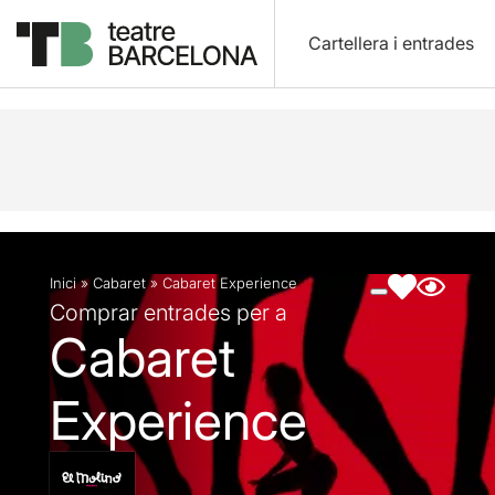
Cartellera i entrades
Descripció
Fitxa artística
Fotos i vídeos
Inici
»
Cabaret
»
Cabaret Experience
Comprar entrades per a
Cabaret
Experience