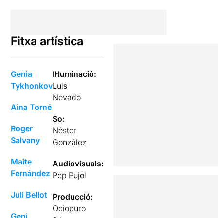
Fitxa artística
Genia
Il·luminació:
Tykhonkov
Luis
Nevado
Aina Torné
So:
Roger
Néstor
Salvany
González
Maite
Audiovisuals:
Fernández
Pep Pujol
Juli Bellot
Producció:
Ociopuro
Geni