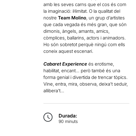
amb les seves carns que el cos és com
la imaginació: il·limitat. O la qualitat del
nostre
Team Molino
, un grup d’artistes
que cada vegada és més gran, que són
dimonis, àngels, amants, amics,
còmplices, ballarins, actors i animadors.
Ho són sobretot perquè ningú com ells
coneix aquest escenari.
Cabaret Experience
és erotisme,
habilitat, encant… però també és una
forma genial i divertida de trencar tòpics.
Vine, entra, mira, observa, deixa’t seduir,
allibera’t…
Durada:
90 minuts