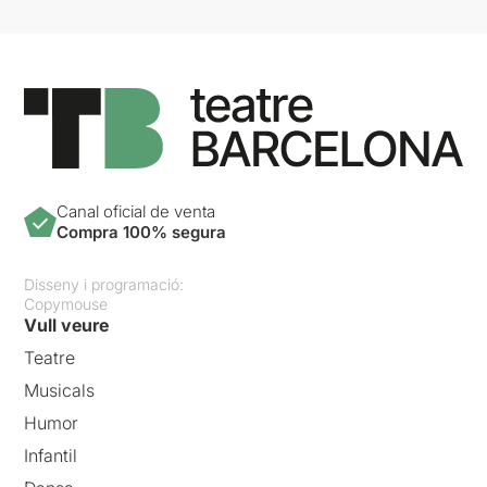
Canal oficial de venta
Compra 100% segura
Disseny i programació:
Copymouse
Vull veure
Teatre
Musicals
Humor
Infantil