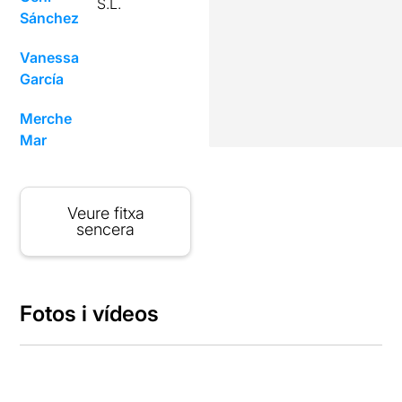
S.L.
Sánchez
Vanessa
García
Merche
Mar
Veure fitxa
sencera
Fotos i vídeos