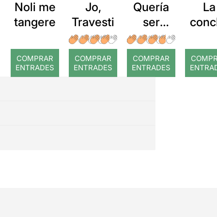
Noli me
Jo,
Quería
La
tangere
Travesti
ser
conc
maricón
de 
pero
mad
COMPRAR
COMPRAR
COMPRAR
COMP
nací
Caba
ENTRADES
ENTRADES
ENTRADES
ENTRA
sudaca