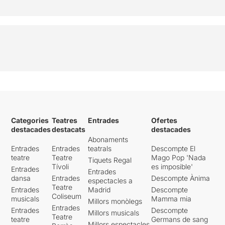
Categories
Teatres
Entrades
Ofertes
destacades
destacats
destacades
Abonaments
Entrades
Entrades
teatrals
Descompte El
teatre
Teatre
Mago Pop 'Nada
Tiquets Regal
Tívoli
es imposible'
Entrades
Entrades
dansa
Entrades
Descompte Ànima
espectacles a
Teatre
Entrades
Madrid
Descompte
Coliseum
musicals
Mamma mia
Millors monòlegs
Entrades
Entrades
Descompte
Millors musicals
Teatre
teatre
Germans de sang
Millors espectacles