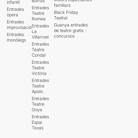
Borràs
infantil
familiars
Entrades
Entrades
Black Friday
Teatre
òpera
Teatral
Romea
Entrades
Guanya entrades
Entrades
improvisació
de teatre gratis -
La
Entrades
concursos
Villarroel
monòlegs
Entrades
Teatre
Condal
Entrades
Teatre
Victòria
Entrades
Teatre
Apolo
Entrades
Teatre
Goya
Entrades
Espai
Texas