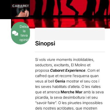
Deixa
la
teva
opinió
Sinopsi
Si vols viure moments inoblidables,
seductors, excitants, El Molino et
proposa
Cabaret Experience
. Com el
calfred que et recorre l’esquena quan
veus al bell
Genia
mostrar el seu cos i
les seves habilitats d’atleta. O les rialles
que et arrenca
Merche Mar
amb la seva
picardia, la seva desimboltura i el seu
“savoir faire”. O les piruetes impossibles
dels nostres acròbates, que mostren