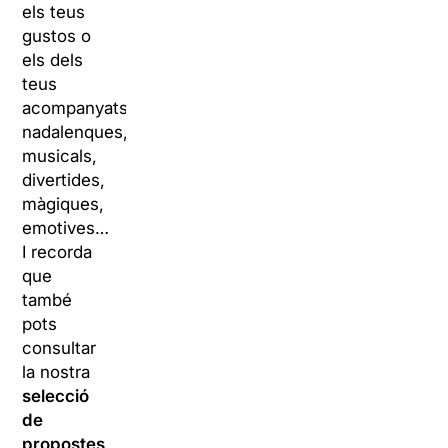
els teus
gustos o
els dels
teus
acompanyats:
nadalenques,
musicals,
divertides,
màgiques,
emotives…
I recorda
que
també
pots
consultar
la nostra
selecció
de
propostes