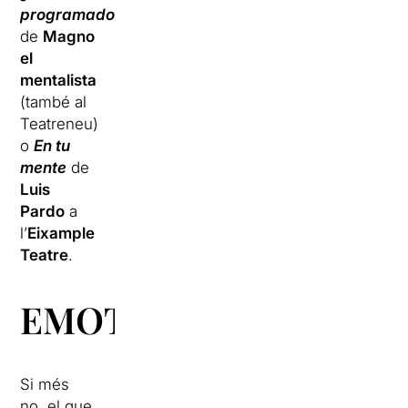
programados?
de
Magno
el
mentalista
(també al
Teatreneu)
o
En tu
mente
de
Luis
Pardo
a
l’
Eixample
Teatre
.
EMOTIVES
Si més
no, el que