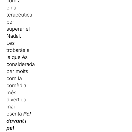
com a
eina
terapèutica
per
superar el
Nadal.
Les
trobaràs a
la que és
considerada
per molts
com la
comèdia
més
divertida
mai
escrita
Pel
davant i
pel