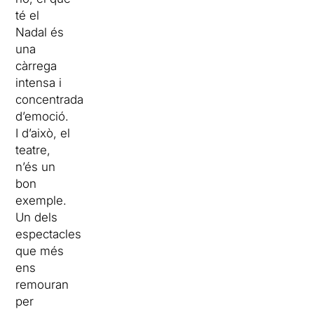
té el
Nadal és
una
càrrega
intensa i
concentrada
d’emoció.
I d’això, el
teatre,
n’és un
bon
exemple.
Un dels
espectacles
que més
ens
remouran
per