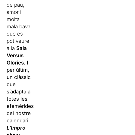
de pau,
amor i
molta
mala bava
que es
pot veure
a la
Sala
Versus
Glòries
.
I
per últim,
un clàssic
que
s’adapta a
totes les
efemèrides
del nostre
calendari:
L’Impro