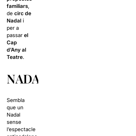
familiars
,
de
circ de
Nadal
i
per a
passar
el
Cap
d’Any al
Teatre
.
NADALENQUES
Sembla
que un
Nadal
sense
l’espectacle