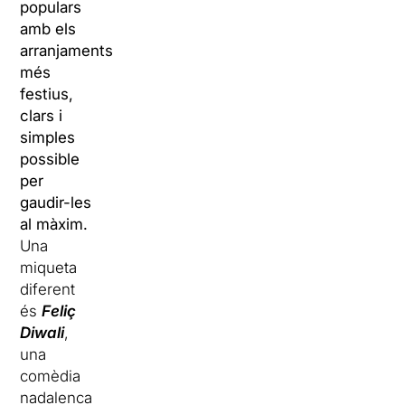
populars
amb els
arranjaments
més
festius,
clars i
simples
possible
per
gaudir-les
al màxim.
Una
miqueta
diferent
és
Feliç
Diwali
,
una
comèdia
nadalenca