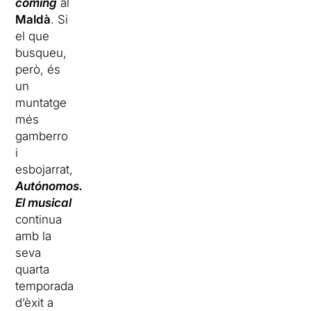
coming
al
Maldà
. Si
el que
busqueu,
però, és
un
muntatge
més
gamberro
i
esbojarrat,
Autónomos.
El musical
continua
amb la
seva
quarta
temporada
d’èxit a