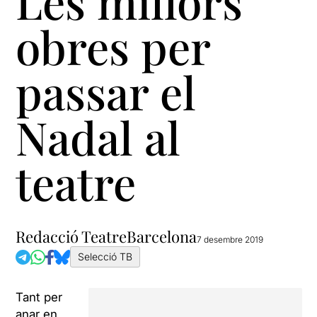
Les millors
obres per
passar el
Nadal al
teatre
Redacció TeatreBarcelona
7 desembre 2019
Selecció TB
Tant per
anar en