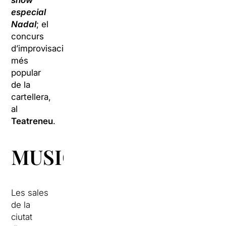
show
especial
Nadal
; el
concurs
d’improvisació
més
popular
de la
cartellera,
al
Teatreneu
.
MUSICALS
Les sales
de la
ciutat