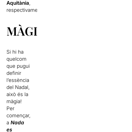
Aquitània
,
respectivament.
MÀGIQUES
Si hi ha
quelcom
que pugui
definir
l’essència
del Nadal,
això és la
màgia!
Per
començar,
a
Nada
es