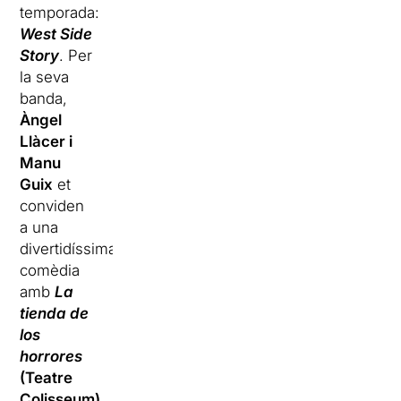
temporada:
West Side
Story
. Per
la seva
banda,
Àngel
Llàcer i
Manu
Guix
et
conviden
a una
divertidíssima
comèdia
amb
La
tienda de
los
horrores
(Teatre
Colisseum)
,