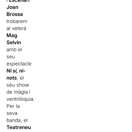
l’
Escenari
Joan
Brossa
trobarem
al veterà
Mag
Selvin
amb el
seu
espectacle
Ni sí, ni-
nots
, el
seu show
de màgia i
ventrilòquia.
Per la
seva
banda, el
Teatreneu