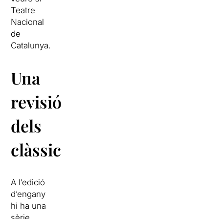
Teatre
Nacional
de
Catalunya.
Una
revisió
dels
clàssics
A l’edició
d’engany
hi ha una
sèrie