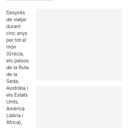
Després
de viatjar
durant
cinc anys
per tot el
món
(Grècia,
els països
de la Ruta
de la
Seda,
Austràlia i
els Estats
Units,
Amèrica
Llatina i
Àfrica),