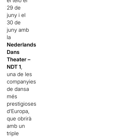
el teló el
29 de
juny i el
30 de
juny amb
la
Nederlands
Dans
Theater –
NDT 1
,
una de les
companyies
de dansa
més
prestigioses
d’Europa,
que obrirà
amb un
triple