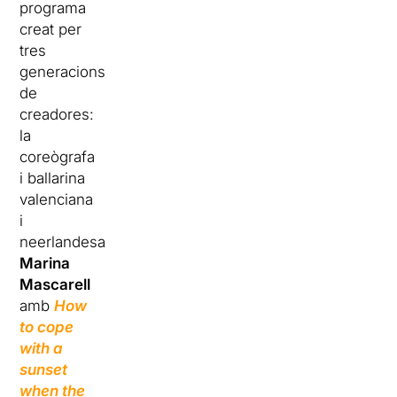
programa
creat per
tres
generacions
de
creadores:
la
coreògrafa
i ballarina
valenciana
i
neerlandesa
Marina
Mascarell
amb
How
to cope
with a
sunset
when the