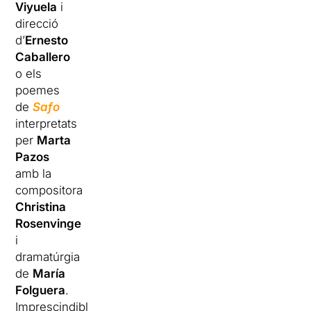
Viyuela
i
direcció
d’
Ernesto
Caballero
o els
poemes
de
Safo
interpretats
per
Marta
Pazos
amb la
compositora
Christina
Rosenvinge
i
dramatúrgia
de
María
Folguera
.
Imprescindible