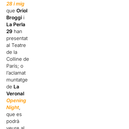
28 i mig
que
Oriol
Broggi
i
La Perla
29
han
presentat
al Teatre
de la
Colline de
París; o
l’aclamat
muntatge
de
La
Veronal
Opening
Night
,
que es
podrà
veure al