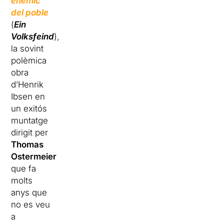
enemic
del poble
(
Ein
Volksfeind
),
la sovint
polèmica
obra
d’Henrik
Ibsen en
un exitós
muntatge
dirigit per
Thomas
Ostermeier
que fa
molts
anys que
no es veu
a