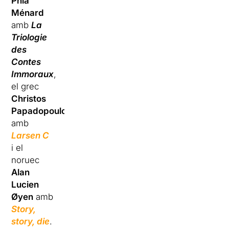
Phia
Ménard
amb
La
Triologie
des
Contes
Immoraux
,
el grec
Christos
Papadopoulos
amb
Larsen C
i el
noruec
Alan
Lucien
Øyen
amb
Story,
story, die
.