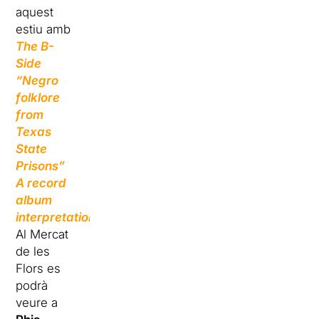
aquest
estiu amb
The B-
Side
“Negro
folklore
from
Texas
State
Prisons”
A record
album
interpretation
.
Al Mercat
de les
Flors es
podrà
veure a