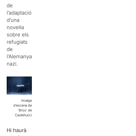
de
l’adaptació
d’una
novel·la
sobre els
refugiats
de
l’Alemanya
nazi.
Imatge
d’escena de
‘Bros’ de
Castellucci
Hi haurà