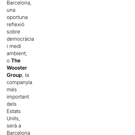
Barcelona,
una
oportuna
reflexió
sobre
democràcia
i medi
ambient;
o
The
Wooster
Group
, la
companyia
més
important
dels
Estats
Units,
serà a
Barcelona