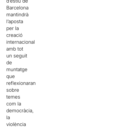
d’estiu de
Barcelona
mantindrà
l’aposta
per la
creació
internacional
amb tot
un seguit
de
muntatge
que
reflexionaran
sobre
temes
com la
democràcia,
la
violència