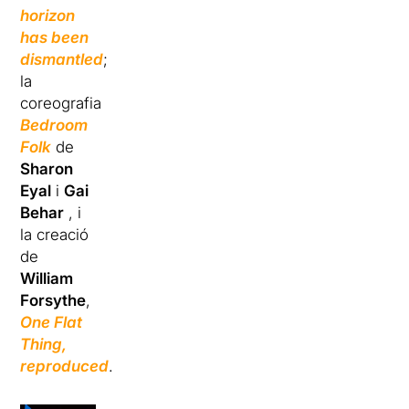
horizon
has been
dismantled
;
la
coreografia
Bedroom
Folk
de
Sharon
Eyal
i
Gai
Behar
, i
la creació
de
William
Forsythe
,
One Flat
Thing,
reproduced
.