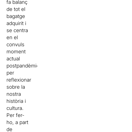
fa balanç
de tot el
bagatge
adquirit i
se centra
en el
convuls
moment
actual
postpandèmic
per
reflexionar
sobre la
nostra
història i
cultura.
Per fer-
ho, a part
de