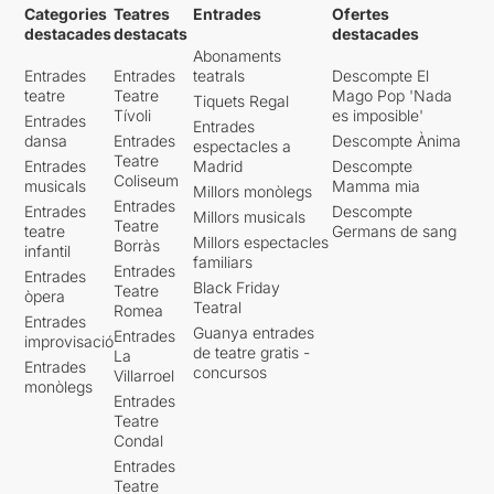
Categories
Teatres
Entrades
Ofertes
destacades
destacats
destacades
Abonaments
Entrades
Entrades
teatrals
Descompte El
teatre
Teatre
Mago Pop 'Nada
Tiquets Regal
Tívoli
es imposible'
Entrades
Entrades
dansa
Entrades
Descompte Ànima
espectacles a
Teatre
Entrades
Madrid
Descompte
Coliseum
musicals
Mamma mia
Millors monòlegs
Entrades
Entrades
Descompte
Millors musicals
Teatre
teatre
Germans de sang
Millors espectacles
Borràs
infantil
familiars
Entrades
Entrades
Black Friday
Teatre
òpera
Teatral
Romea
Entrades
Guanya entrades
Entrades
improvisació
de teatre gratis -
La
Entrades
concursos
Villarroel
monòlegs
Entrades
Teatre
Condal
Entrades
Teatre