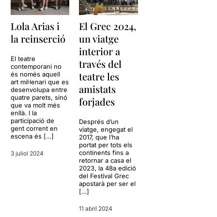
Lola Arias i
El Grec 2024,
la reinserció
un viatge
interior a
El teatre
través del
contemporani no
teatre les
és només aquell
art mil·lenari que es
amistats
desenvolupa entre
quatre parets, sinó
forjades
que va molt més
enllà. I la
participació de
Després d’un
gent corrent en
viatge, engegat el
escena és […]
2017, que l’ha
portat per tots els
continents fins a
3 juliol 2024
retornar a casa el
2023, la 48a edició
del Festival Grec
apostarà per ser el
[…]
11 abril 2024