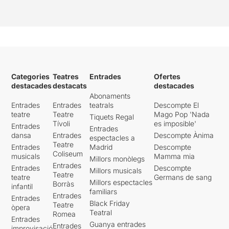
Categories
Teatres
Entrades
Ofertes
destacades
destacats
destacades
Abonaments
Entrades
Entrades
teatrals
Descompte El
teatre
Teatre
Mago Pop 'Nada
Tiquets Regal
Tívoli
es imposible'
Entrades
Entrades
dansa
Entrades
Descompte Ànima
espectacles a
Teatre
Entrades
Madrid
Descompte
Coliseum
musicals
Mamma mia
Millors monòlegs
Entrades
Entrades
Descompte
Millors musicals
Teatre
teatre
Germans de sang
Millors espectacles
Borràs
infantil
familiars
Entrades
Entrades
Black Friday
Teatre
òpera
Teatral
Romea
Entrades
Guanya entrades
Entrades
improvisació