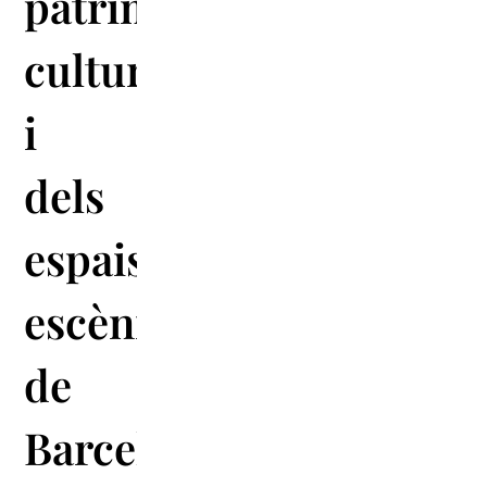
patrimoni
cultural
i
dels
espais
escènics
de
Barcelona