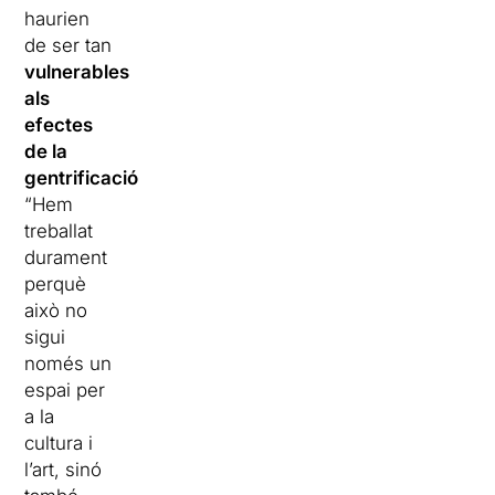
haurien
de ser tan
vulnerables
als
efectes
de la
gentrificació
.
“Hem
treballat
durament
perquè
això no
sigui
només un
espai per
a la
cultura i
l’art, sinó