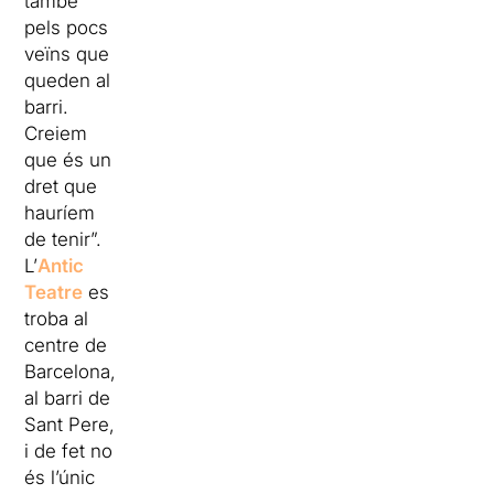
també
pels pocs
veïns que
queden al
barri.
Creiem
que és un
dret que
hauríem
de tenir”.
L’
Antic
Teatre
es
troba al
centre de
Barcelona,
al barri de
Sant Pere,
i de fet no
és l’únic