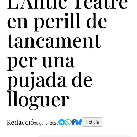
L’Antic Teatre
en perill de
tancament
per una
pujada de
lloguer
Redacció
Notícia
30 gener 2020