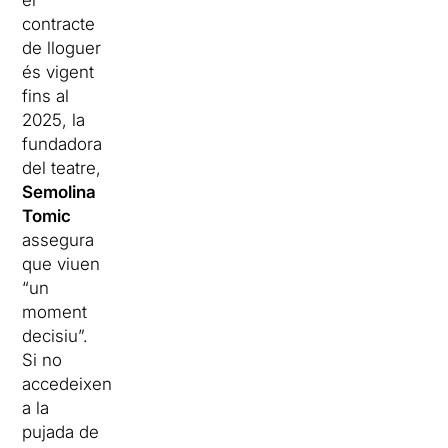
el
contracte
de lloguer
és vigent
fins al
2025, la
fundadora
del teatre,
Semolina
Tomic
assegura
que viuen
“un
moment
decisiu”.
Si no
accedeixen
a la
pujada de