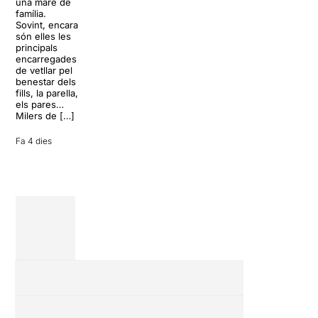
L’escenari
una mare de
clàssics de la
sembla perfecte
família.
història del
per
Sovint, encara
teatre musical,
desconnectar
són elles les
arribarà al
de la rutina,
principals
Teatre Apolo
però una
encarregades
del 17 al […]
conversa
de vetllar pel
inoportuna pot
benestar dels
27 juliol 2026
convertir unes
fills, la parella,
vacances entre
els pares…
amics en una
Milers de […]
revisió completa
de […]
Fa 4 dies
28 juliol 2026