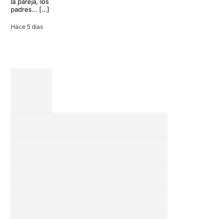
la pareja, los
vacaciones
padres… […]
entre amigos
en una revisión
Hace 5 dias
completa […]
28 julio 2026