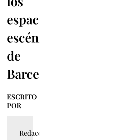
los
espacios
escénicos
de
Barcelona
ESCRITO
POR
Redacció