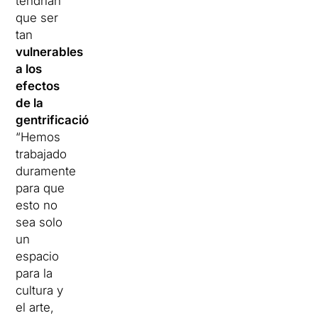
tendrían
que ser
tan
vulnerables
a los
efectos
de la
gentrificación
.
“Hemos
trabajado
duramente
para que
esto no
sea solo
un
espacio
para la
cultura y
el arte,