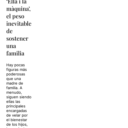
‘Ella i la
'Sonrisas
Unas
màquina’,
y
vacaciones
el peso
lágrimas'
en
inevitable
vuelve a
'Cancun'
de
Barcelona
para
sostener
replantear
La música
una
toda una
volverá a
familia
llenar la casa
vida
de los Von
Trapp.
Hay pocas
Sonrisas y
Sol, playa,
figuras más
lágrimas, uno
cócteles y un
poderosas
de los
resort
que una
grandes
paradisíaco. El
madre de
clásicos de la
escenario
familia. A
historia del
parece
menudo,
teatro musical,
perfecto para
siguen siendo
llegará al
desconectar de
ellas las
Teatre Apolo
la rutina, pero
principales
del […]
una
encargadas
conversación
de velar por
inoportuna
27 julio 2026
el bienestar
puede
de los hijos,
convertir unas