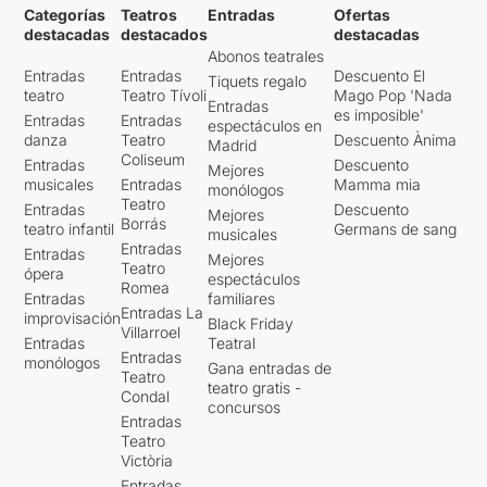
Categorías
Teatros
Entradas
Ofertas
destacadas
destacados
destacadas
Abonos teatrales
Entradas
Entradas
Descuento El
Tiquets regalo
teatro
Teatro Tívoli
Mago Pop 'Nada
Entradas
es imposible'
Entradas
Entradas
espectáculos en
danza
Teatro
Descuento Ànima
Madrid
Coliseum
Entradas
Descuento
Mejores
musicales
Entradas
Mamma mia
monólogos
Teatro
Entradas
Descuento
Mejores
Borrás
teatro infantil
Germans de sang
musicales
Entradas
Entradas
Mejores
Teatro
ópera
espectáculos
Romea
Entradas
familiares
Entradas La
improvisación
Black Friday
Villarroel
Entradas
Teatral
Entradas
monólogos
Gana entradas de
Teatro
teatro gratis -
Condal
concursos
Entradas
Teatro
Victòria
Entradas