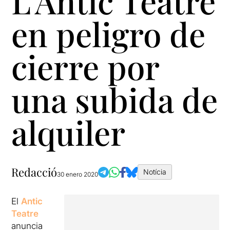
L'Antic Teatre
en peligro de
cierre por
una subida de
alquiler
Redacció
Notícia
30 enero 2020
El
Antic
Teatre
anuncia