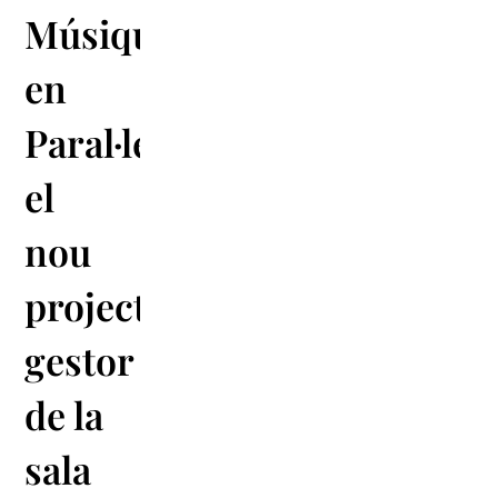
Músiques
en
Paral·lel,
el
nou
projecte
gestor
de la
sala