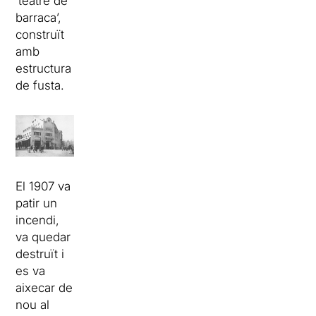
‘teatre de
barraca’,
construït
amb
estructura
de fusta.
El 1907 va
patir un
incendi,
va quedar
destruït i
es va
aixecar de
nou al