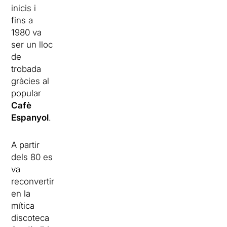
inicis i
fins a
1980 va
ser un lloc
de
trobada
gràcies al
popular
Cafè
Espanyol
.
A partir
dels 80 es
va
reconvertir
en la
mítica
discoteca