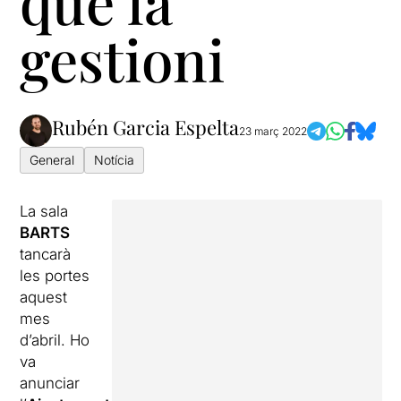
que la
gestioni
Rubén Garcia Espelta
23 març 2022
General
Notícia
La sala
BARTS
tancarà
les portes
aquest
mes
d’abril. Ho
va
anunciar