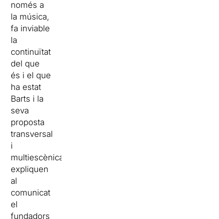
només a
la música,
fa inviable
la
continuïtat
del que
és i el que
ha estat
Barts i la
seva
proposta
transversal
i
multiescènica”,
expliquen
al
comunicat
el
fundadors