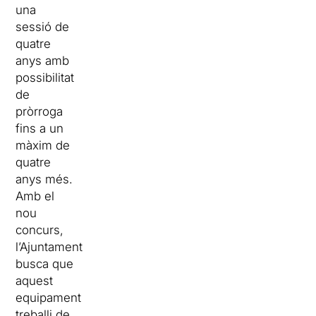
una
sessió de
quatre
anys amb
possibilitat
de
pròrroga
fins a un
màxim de
quatre
anys més.
Amb el
nou
concurs,
l’Ajuntament
busca que
aquest
equipament
treballi de