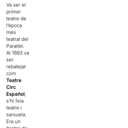
Va ser el
primer
teatre de
l’època
més
teatral del
Paral·lel.
Al 1893 va
ser
rebatejat
com
Teatre
Circ
Español
,
s’hi feia
teatre i
sarsuela.
Era un