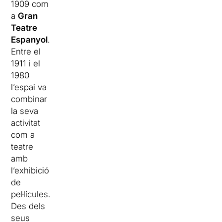
1909 com
a
Gran
Teatre
Espanyol
.
Entre el
1911 i el
1980
l’espai va
combinar
la seva
activitat
com a
teatre
amb
l’exhibició
de
pel·lícules.
Des dels
seus