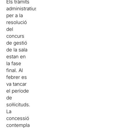
Els tràmits
administratius
per a la
resolució
del
concurs
de gestió
de la sala
estan en
la fase
final. Al
febrer es
va tancar
el període
de
sol·licituds.
La
concessió
contempla