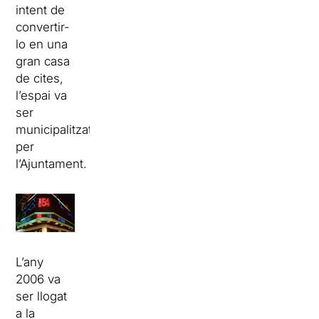
intent de
convertir-
lo en una
gran casa
de cites,
l’espai va
ser
municipalitzat
per
l’Ajuntament.
L’any
2006 va
ser llogat
a la