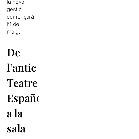
la nova
gestió
començarà
l’1 de
maig.
De
l’antic
Teatre
Español
a la
sala