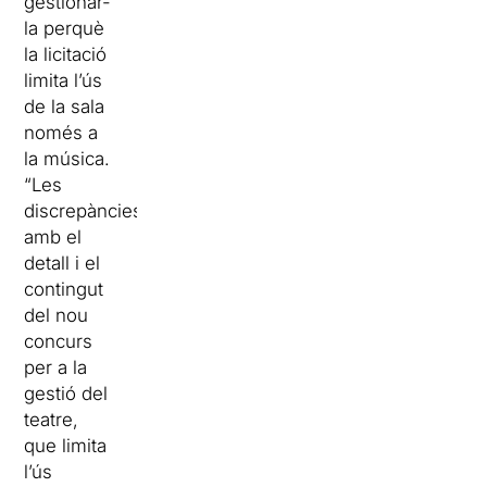
gestionar-
la perquè
la licitació
limita l’ús
de la sala
només a
la música.
“Les
discrepàncies
amb el
detall i el
contingut
del nou
concurs
per a la
gestió del
teatre,
que limita
l’ús