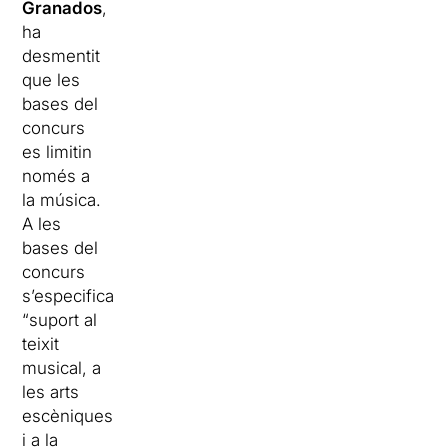
Granados
,
ha
desmentit
que les
bases del
concurs
es limitin
només a
la música.
A les
bases del
concurs
s’especifica
“suport al
teixit
musical, a
les arts
escèniques
i a la