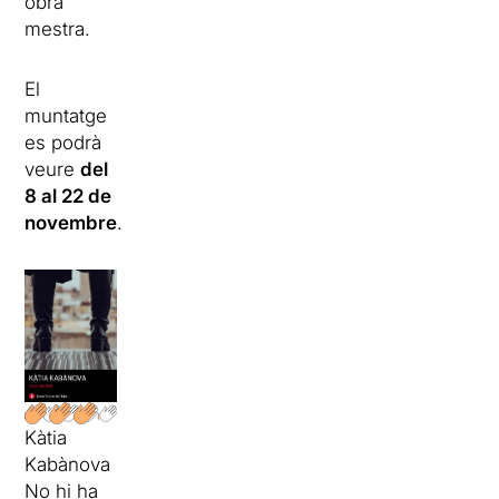
obra
mestra.
El
muntatge
es podrà
veure
del
8 al 22 de
novembre
.
Kàtia
Kabànova
No hi ha