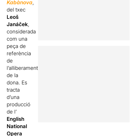
Kabànova
,
del txec
Leoš
Janáček
,
considerada
com una
peça de
referència
de
l’alliberament
de la
dona. Es
tracta
d’una
producció
de l’
English
National
Opera