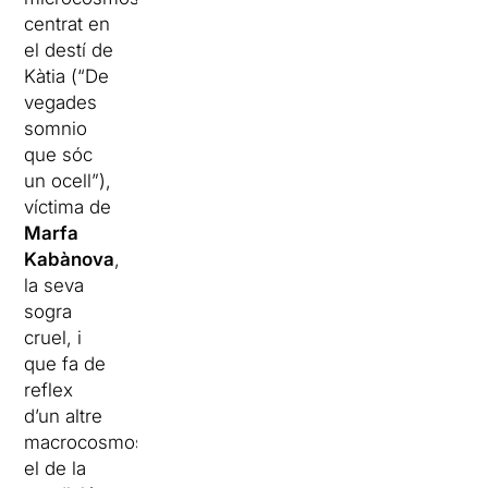
centrat en
el destí de
Kàtia (“De
vegades
somnio
que sóc
un ocell”),
víctima de
Marfa
Kabànova
,
la seva
sogra
cruel, i
que fa de
reflex
d’un altre
macrocosmos,
el de la