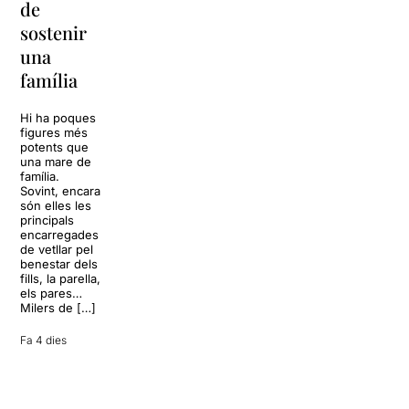
de
Barcelona
replantejar
sostenir
tota una
La música
una
vida
tornarà a
família
omplir la casa
dels Von
Sol, platja,
Trapp.
còctels i un
Hi ha poques
Sonrisas y
resort
figures més
lágrimas, un
paradisíac.
potents que
dels grans
L’escenari
una mare de
clàssics de la
sembla perfecte
família.
història del
per
Sovint, encara
teatre musical,
desconnectar
són elles les
arribarà al
de la rutina,
principals
Teatre Apolo
però una
encarregades
del 17 al […]
conversa
de vetllar pel
inoportuna pot
benestar dels
27 juliol 2026
convertir unes
fills, la parella,
vacances entre
els pares…
amics en una
Milers de […]
revisió completa
de […]
Fa 4 dies
28 juliol 2026