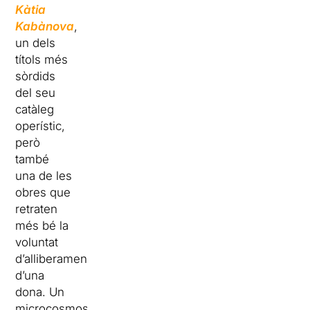
Kàtia
Kabànova
,
un dels
títols més
sòrdids
del seu
catàleg
operístic,
però
també
una de les
obres que
retraten
més bé la
voluntat
d’alliberament
d’una
dona. Un
microcosmos