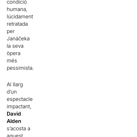
condició
humana,
lúcidament
retratada
per
Janáčeka
la seva
òpera
més
pessimista.
Al llarg
d’un
espectacle
impactant,
David
Alden
s’acosta a
aquest