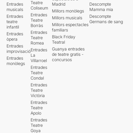
Teatre
Entrades
Madrid
Descompte
Coliseum
musicals
Mamma mia
Millors monòlegs
Entrades
Entrades
Descompte
Millors musicals
Teatre
teatre
Germans de sang
Millors espectacles
Borràs
infantil
familiars
Entrades
Entrades
Black Friday
Teatre
òpera
Teatral
Romea
Entrades
Guanya entrades
Entrades
improvisació
de teatre gratis -
La
Entrades
concursos
Villarroel
monòlegs
Entrades
Teatre
Condal
Entrades
Teatre
Victòria
Entrades
Teatre
Apolo
Entrades
Teatre
Goya