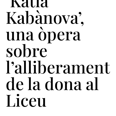
‘Kàtia
Kabànova’,
una òpera
sobre
l’alliberament
de la dona al
Liceu