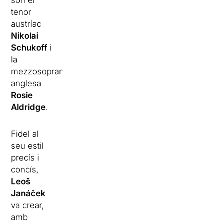
són el
tenor
austríac
Nikolai
Schukoff
i
la
mezzosoprano
anglesa
Rosie
Aldridge
.
Fidel al
seu estil
precís i
concís,
Leoš
Janáček
va crear,
amb