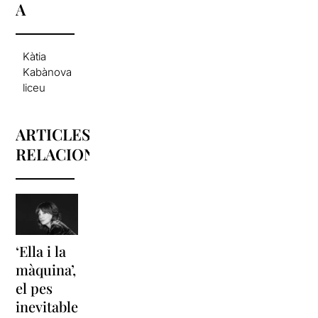
A
Kàtia
Kabànova
liceu
ARTICLES
RELACIONATS
‘Ella i la
‘Sonrisas
Unes
màquina’,
y
vacances a
el pes
lágrimas’
‘Cancun’
inevitable
torna a
per