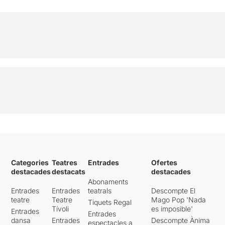
Categories
Teatres
Entrades
Ofertes
destacades
destacats
destacades
Abonaments
Entrades
Entrades
teatrals
Descompte El
teatre
Teatre
Mago Pop 'Nada
Tiquets Regal
Tívoli
es imposible'
Entrades
Entrades
dansa
Entrades
Descompte Ànima
espectacles a