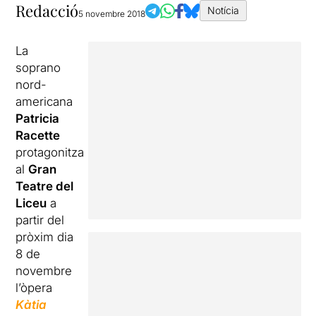
Redacció
Notícia
5 novembre 2018
La
soprano
nord-
americana
Patricia
Racette
protagonitza
al
Gran
Teatre del
Liceu
a
partir del
pròxim dia
8 de
novembre
l’òpera
Kàtia