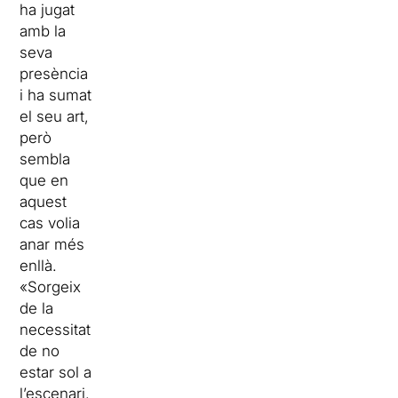
ha jugat
amb la
seva
presència
i ha sumat
el seu art,
però
sembla
que en
aquest
cas volia
anar més
enllà.
«Sorgeix
de la
necessitat
de no
estar sol a
l’escenari.