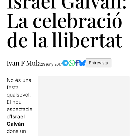
Israel Galván:
La celebració
de la llibertat
Ivan F Mula
Entrevista
29 juny 2017
No és una
festa
qualsevol.
El nou
espectacle
d’
Israel
Galván
dona un