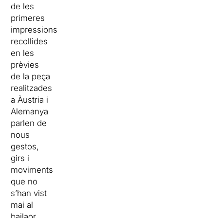
de les
primeres
impressions
recollides
en les
prèvies
de la peça
realitzades
a Àustria i
Alemanya
parlen de
nous
gestos,
girs i
moviments
que no
s’han vist
mai al
bailaor,