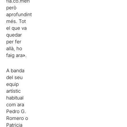
fla.co.men
però
aprofundint
més. Tot
el que va
quedar
per fer
allà, ho
faig ara».
A banda
del seu
equip
artístic
habitual
com ara
Pedro G.
Romero o
Patricia