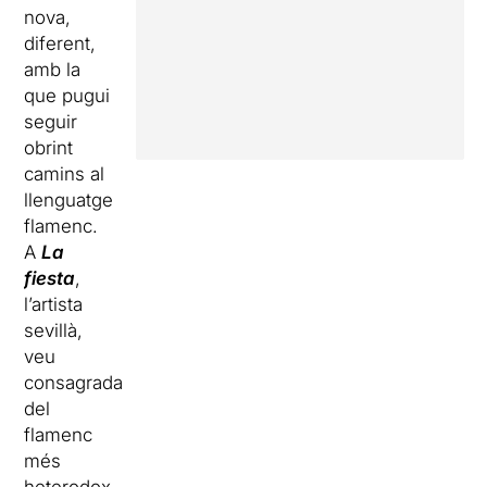
nova,
diferent,
amb la
que pugui
seguir
obrint
camins al
llenguatge
flamenc.
A
La
fiesta
,
l’artista
sevillà,
veu
consagrada
del
flamenc
més