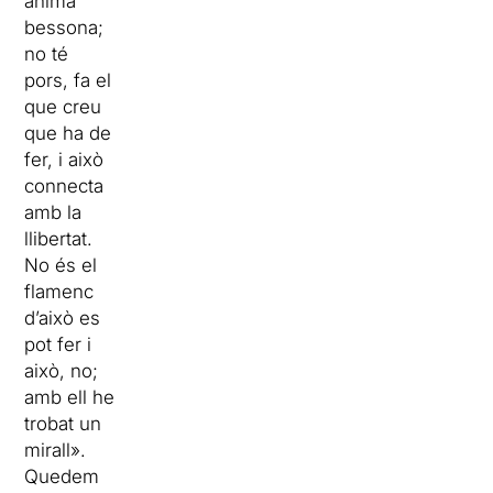
ànima
bessona;
no té
pors, fa el
que creu
que ha de
fer, i això
connecta
amb la
llibertat.
No és el
flamenc
d’això es
pot fer i
això, no;
amb ell he
trobat un
mirall».
Quedem