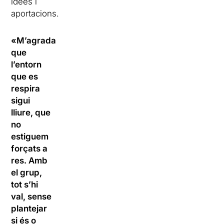
idees i
aportacions.
«M’agrada
que
l’entorn
que es
respira
sigui
lliure, que
no
estiguem
forçats a
res. Amb
el grup,
tot s’hi
val, sense
plantejar
si és o