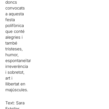
doncs
convocats
a aquesta
festa
polifònica
que conté
alegries i
també
tristeses,
humor,
espontaneïtat,
irreverència
i sobretot,
art i
llibertat en
majúscules.
Text: Sara
Esteller