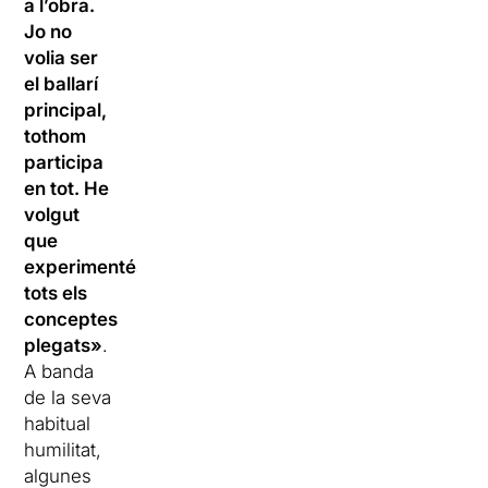
a l’obra.
Jo no
volia ser
el ballarí
principal,
tothom
participa
en tot. He
volgut
que
experimentéssim
tots els
conceptes
plegats»
.
A banda
de la seva
habitual
humilitat,
algunes