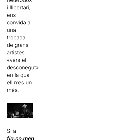
heterodox
i llibertari,
ens
convida a
una
trobada
de grans
artistes
«vers el
desconegut»
en la qual
ell n’és un
més.
Si a
fla.co.men