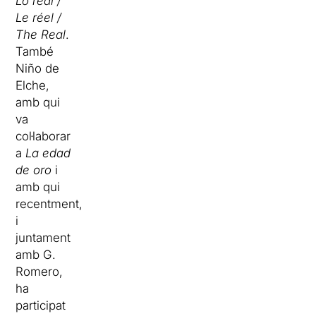
Lo real /
Le réel /
The Real
.
També
Niño de
Elche,
amb qui
va
col·laborar
a
La edad
de oro
i
amb qui
recentment,
i
juntament
amb G.
Romero,
ha
participat