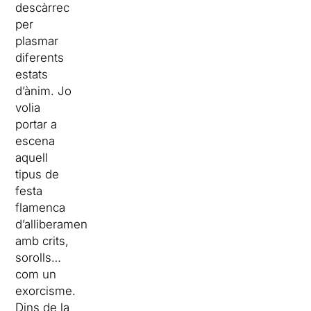
descàrrec
per
plasmar
diferents
estats
d’ànim. Jo
volia
portar a
escena
aquell
tipus de
festa
flamenca
d’alliberament,
amb crits,
sorolls…
com un
exorcisme.
Dins de la