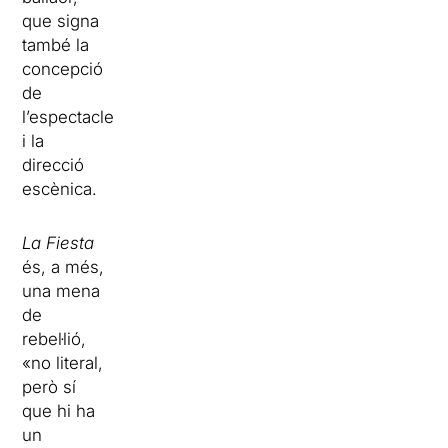
que signa
també la
concepció
de
l’espectacle
i la
direcció
escènica.
La Fiesta
és, a més,
una mena
de
rebel·lió,
«no literal,
però sí
que hi ha
un