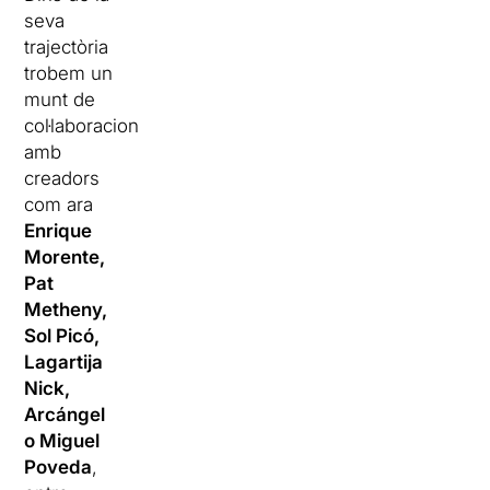
seva
trajectòria
trobem un
munt de
col·laboracions
amb
creadors
com ara
Enrique
Morente,
Pat
Metheny,
Sol Picó,
Lagartija
Nick,
Arcángel
o Miguel
Poveda
,