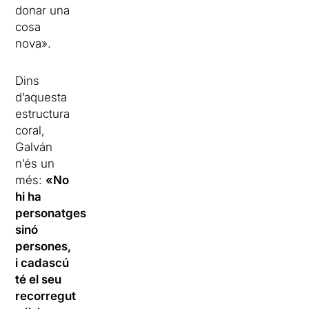
donar una
cosa
nova».
Dins
d’aquesta
estructura
coral,
Galván
n’és un
més:
«No
hi ha
personatges
sinó
persones,
i cadascú
té el seu
recorregut