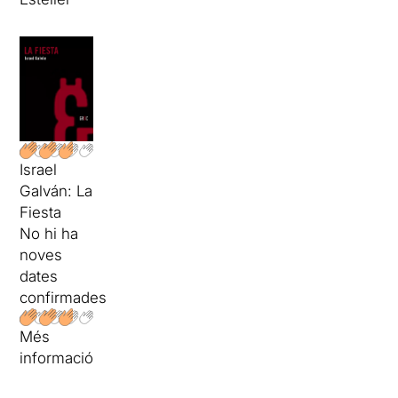
Israel
Galván: La
Fiesta
No hi ha
noves
dates
confirmades
Més
informació