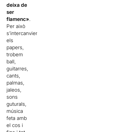
deixa de
ser
flamenc»
.
Per això
s’intercanvien
els
papers,
trobem
ball,
guitarres,
cants,
palmas,
jaleos,
sons
guturals,
música
feta amb
el cos i