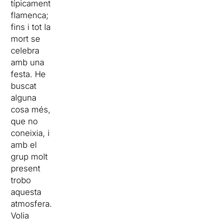
típicament
flamenca;
fins i tot la
mort se
celebra
amb una
festa. He
buscat
alguna
cosa més,
que no
coneixia, i
amb el
grup molt
present
trobo
aquesta
atmosfera.
Volia