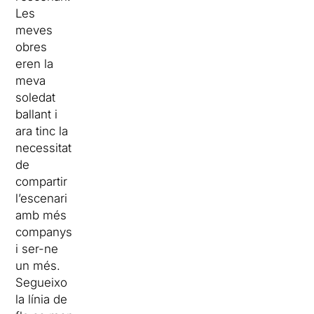
Les
meves
obres
eren la
meva
soledat
ballant i
ara tinc la
necessitat
de
compartir
l’escenari
amb més
companys
i ser-ne
un més.
Segueixo
la línia de