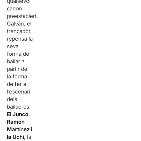
qualsevol
cànon
preestablert.
Galván, el
trencador,
repensa la
seva
forma de
ballar a
partir de
la forma
de fer a
l’escenari
dels
bailaores
El Junco,
Ramón
Martínez i
la Uchi
, la