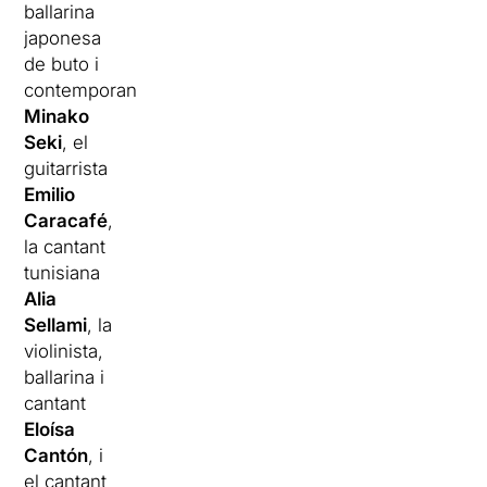
ballarina
japonesa
de buto i
contemporani
Minako
Seki
, el
guitarrista
Emilio
Caracafé
,
la cantant
tunisiana
Alia
Sellami
, la
violinista,
ballarina i
cantant
Eloísa
Cantón
, i
el cantant