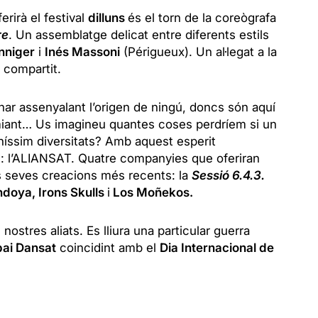
rirà el festival
dilluns
és el torn de la coreògrafa
re
. Un assemblatge delicat entre diferents estils
nniger
i
Inés Massoni
(Périgueux). Un al·legat a la
i compartit.
ar assenyalant l’origen de ningú, doncs són aquí
omiant… Us imagineu quantes coses perdríem si un
níssim diversitats? Amb aquest esperit
al: l’ALIANSAT. Quatre companyies que oferiran
s seves creacions més recents: la
Sessió 6.4.3.
doya, Irons Skulls
i
Los Moñekos.
 nostres aliats. Es lliura una particular guerra
pai Dansat
coincidint amb el
Dia Internacional de