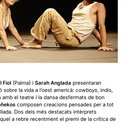
 Fiol
(Palma) i
Sarah Anglada
presentaran
ó sobre la vida a l’oest americà:
cowboys
, indis,
n amb el teatre i la dansa desfermats de bon
oñekos
composen creacions pensades per a tot
llada. Dos dels més destacats intèrprets
uel a rebre recentment el premi de la crítica de