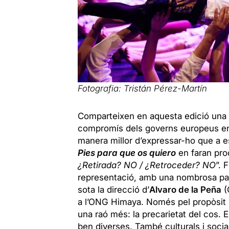
Fotografia:
Tristán Pérez-Martín
Comparteixen en aquesta edició una 
compromís dels governs europeus enve
manera millor d’expressar-ho que a 
Pies para que os quiero
en faran proc
¿Retirada? NO / ¿Retroceder? NO
”. 
representació, amb una nombrosa parti
sota la direcció d’
Alvaro de la Peña
(
a l’ONG Himaya. Només pel propòsit se
una raó més: la precarietat del cos. E
ben diverses. També culturals i socia