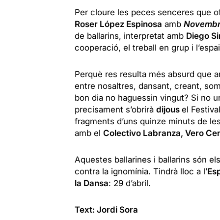
Per cloure les peces senceres que ofe
Roser López Espinosa
amb
Novemb
de ballarins, interpretat amb
Diego Si
cooperació, el treball en grup i l’espa
Perquè res resulta més absurd que an
entre nosaltres, dansant, creant, s
bon dia no haguessin vingut? Si no u
precisament s’obrirà
dijous
el Festiv
fragments d’uns quinze minuts de le
amb el
Colectivo Labranza, Vero Cen
Aquestes ballarines i ballarins són els
contra la ignomínia. Tindrà lloc a l’
Es
la Dansa
: 29 d’abril.
Text: Jordi Sora