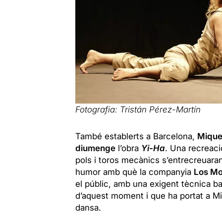
Fotografia:
Tristán Pérez-Martín
També establerts a Barcelona,
Miquel
diumenge
l’obra
Yi-Ha
. Una recreaci
pols i toros mecànics s’entrecreuara
humor amb què la companyia
Los M
el públic, amb una exigent tècnica ba
d’aquest moment i que ha portat a Miq
dansa.