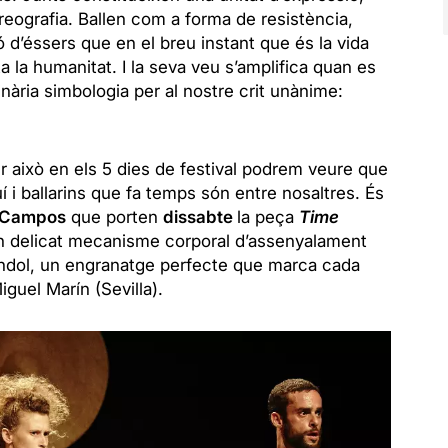
reografia. Ballen com a forma de resistència,
 d’éssers que en el breu instant que és la vida
a la humanitat. I la seva veu s’amplifica quan es
dinària simbologia per al nostre crit unànime:
r això en els 5 dies de festival podrem veure que
uí i ballarins que fa temps són entre nosaltres. És
 Campos
que porten
dissabte
la peça
Time
un delicat mecanisme corporal d’assenyalament
èndol, un engranatge perfecte que marca cada
guel Marín (Sevilla).