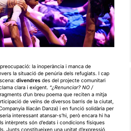
preocupació: la inoperància i manca de
rs la situació de penúria dels refugiats. I cap
escena:
divendres
des del projecte comunitari
lama clara i exigent. “
¿Renunciar? NO /
Fragments d’un breu poema que reciten a mitja
cipació de veïns de diversos barris de la ciutat,
Companyia Iliacán Danza) i en funció solidària per
ria interessant atansar-s’hi, però encara hi ha
ls intèrprets són d’edats i condicions físiques
ls. Junts constitueixen una unitat d’expressió,