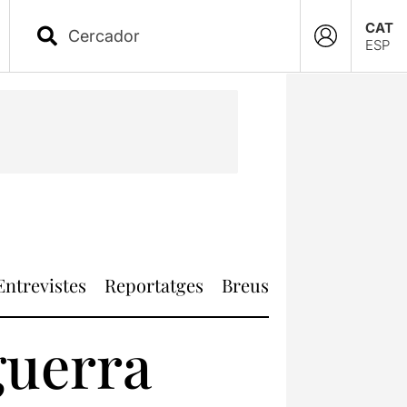
CAT
ESP
Entrevistes
Reportatges
Breus
guerra