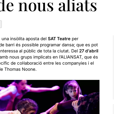
de nous aliats
: una insòlita aposta del
SAT Teatre
per
de barri és possible programar dansa; que es pot
nteressa al públic de tota la ciutat. Del
27 d’abril
ó, amb nous grups implicats en l’ALIANSAT, que és
fic de col·laboració entre les companyies i el
c de Thomas Noone.