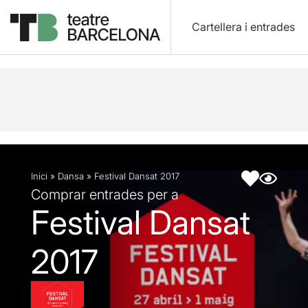
Cartellera i entrades
Descripció
Fitxa artística
Articles
Inici
»
Dansa
»
Festival Dansat 2017
Comprar entrades per a
Festival Dansat
2017