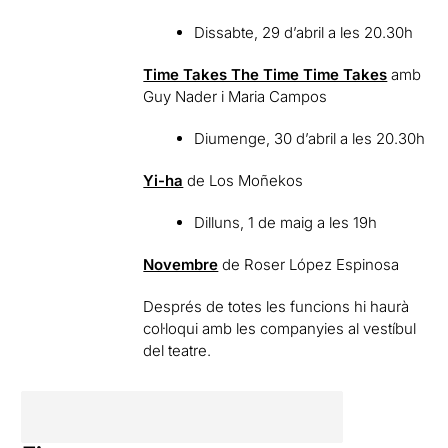
Dissabte, 29 d’abril a les 20.30h
Time Takes The Time Time Takes
amb
Guy Nader i Maria Campos
Diumenge, 30 d’abril a les 20.30h
Yi-ha
de Los Moñekos
Dilluns, 1 de maig a les 19h
Novembre
de Roser López Espinosa
Després de totes les funcions hi haurà
col·loqui amb les companyies al vestíbul
del teatre.