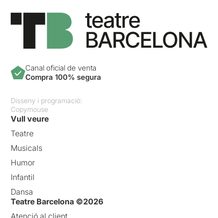
Canal oficial de venta
Compra 100% segura
Disseny i programació:
Copymouse
Vull veure
Teatre
Musicals
Humor
Infantil
Dansa
Teatre Barcelona ©2026
Atenció al client