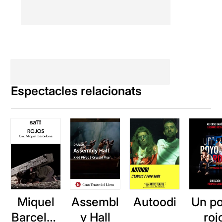
Espectacles relacionats
Miquel
Assembl
Autoodi
Un p
Barcelon
y Hall
roj