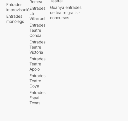
Teatral
Romea
Entrades
Guanya entrades
Entrades
improvisació
de teatre gratis -
La
Entrades
concursos
Villarroel
monòlegs
Entrades
Teatre
Condal
Entrades
Teatre
Victòria
Entrades
Teatre
Apolo
Entrades
Teatre
Goya
Entrades
Espai
Texas