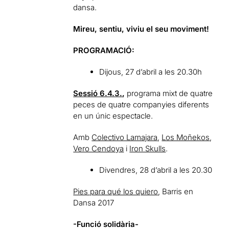
dansa.
Mireu, sentiu, viviu el seu moviment!
PROGRAMACIÓ:
Dijous, 27 d’abril a les 20.30h
Sessió 6.4.3.
,
programa mixt de quatre
peces de quatre companyies diferents
en un únic espectacle.
Amb
Colectivo Lamajara
,
Los Moñekos
,
Vero Cendoya
i
Iron Skulls
.
Divendres, 28 d’abril a les 20.30
Pies para qué los quiero
, Barris en
Dansa 2017
-Funció solidària-