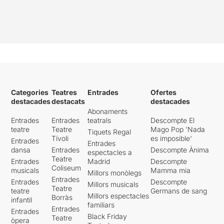
Categories
Teatres
Entrades
Ofertes
destacades
destacats
destacades
Abonaments
Entrades
Entrades
teatrals
Descompte El
teatre
Teatre
Mago Pop 'Nada
Tiquets Regal
Tívoli
es imposible'
Entrades
Entrades
dansa
Entrades
Descompte Ànima
espectacles a
Teatre
Entrades
Madrid
Descompte
Coliseum
musicals
Mamma mia
Millors monòlegs
Entrades
Entrades
Descompte
Millors musicals
Teatre
teatre
Germans de sang
Millors espectacles
Borràs
infantil
familiars
Entrades
Entrades
Black Friday
Teatre
òpera