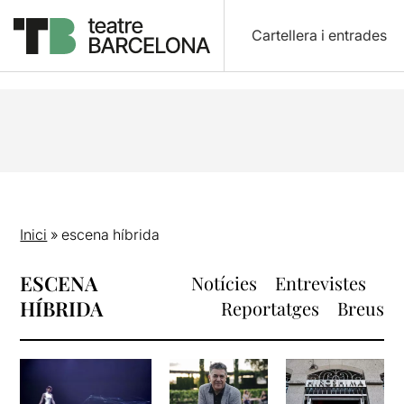
Cartellera i entrades
Inici
»
escena híbrida
ESCENA
Notícies
Entrevistes
HÍBRIDA
Reportatges
Breus