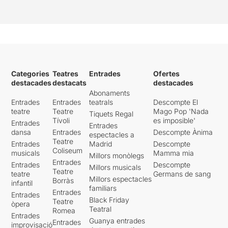
Categories
Teatres
Entrades
Ofertes
destacades
destacats
destacades
Abonaments
Entrades
Entrades
teatrals
Descompte El
teatre
Teatre
Mago Pop 'Nada
Tiquets Regal
Tívoli
es imposible'
Entrades
Entrades
dansa
Entrades
Descompte Ànima
espectacles a
Teatre
Entrades
Madrid
Descompte
Coliseum
musicals
Mamma mia
Millors monòlegs
Entrades
Entrades
Descompte
Millors musicals
Teatre
teatre
Germans de sang
Millors espectacles
Borràs
infantil
familiars
Entrades
Entrades
Black Friday
Teatre
òpera
Teatral
Romea
Entrades
Guanya entrades
Entrades
improvisació