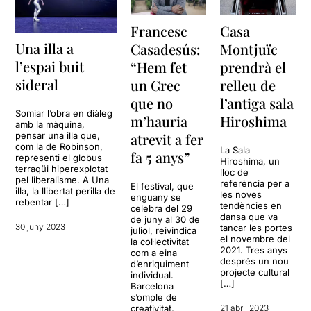
Francesc
Casa
Una illa a
Casadesús:
Montjuïc
l’espai buit
“Hem fet
prendrà el
sideral
un Grec
relleu de
que no
l’antiga sala
Somiar l’obra en diàleg
m’hauria
Hiroshima
amb la màquina,
pensar una illa que,
atrevit a fer
com la de Robinson,
La Sala
fa 5 anys”
representi el globus
Hiroshima, un
terraqüi hiperexplotat
lloc de
pel liberalisme. A Una
referència per a
El festival, que
illa, la llibertat perilla de
les noves
enguany se
rebentar […]
tendències en
celebra del 29
dansa que va
de juny al 30 de
30 juny 2023
tancar les portes
juliol, reivindica
el novembre del
la col·lectivitat
2021. Tres anys
com a eina
després un nou
d’enriquiment
projecte cultural
individual.
[…]
Barcelona
s’omple de
creativitat,
21 abril 2023