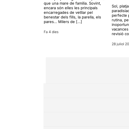
que una mare de família. Sovint,
Sol, platj
encara són elles les principals
paradisía
encarregades de vetllar pel
perfecte 
benestar dels fills, la parella, els
rutina, p
pares… Milers de […]
inoportun
vacances 
Fa 4 dies
revisió c
28 juliol 2