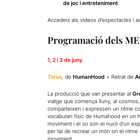
de joc i entreteniment
.
Accedeix als videos d’espectacles i ac
Programació dels 
1, 2 i 3 de juny
Torus
,
de
HumanHood
+ Retrat de
A
La producció que van presentar al
Gr
viatge que comença lluny, al cosmos, 
comparteixen i expressen un ritme com
vocabulari físic de Humahood en un hu
moviment i el so són el nucli d’un esp
per tal de recrear un món on el ritme 
moviment.