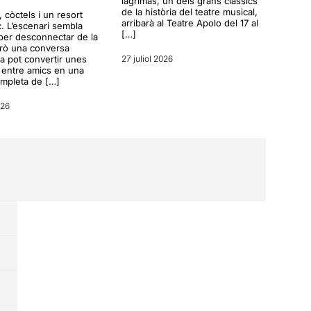
lágrimas, un dels grans clàssics
de la història del teatre musical,
a, còctels i un resort
arribarà al Teatre Apolo del 17 al
c. L’escenari sembla
[…]
per desconnectar de la
erò una conversa
a pot convertir unes
27 juliol 2026
entre amics en una
ompleta de […]
026