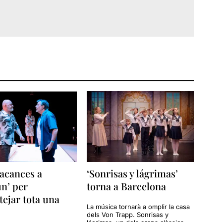
acances a
‘Sonrisas y lágrimas’
n’ per
torna a Barcelona
tejar tota una
La música tornarà a omplir la casa
dels Von Trapp. Sonrisas y