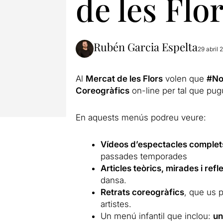
de les Flo
Rubén Garcia Espelta
29 abril 
Al
Mercat de les Flors
volen que
#No
Coreogràfics
on-line per tal que pug
En aquests menús podreu veure:
Vídeos d’espectacles complet
passades temporades
Articles teòrics, mirades i refl
dansa.
Retrats coreogràfics
, que us p
artistes.
Un menú infantil que inclou:
un