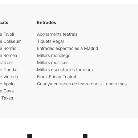
cats
Entrades
e Tívoli
Abonaments teatrals
re Coliseum
Tiquets Regal
e Borràs
Entrades espectacles a Madrid
re Romea
Millors monòlegs
larroel
Millors musicals
re Condal
Millors espectacles familiars
e Victòria
Black Friday Teatral
e Apolo
Guanya entrades de teatre gratis - concursos
re Goya
i Texas