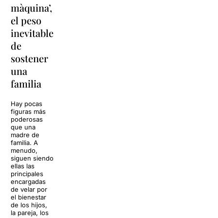
màquina’,
y
vacaciones
el peso
lágrimas'
en
inevitable
vuelve a
'Cancun'
de
Barcelona
para
sostener
replantear
La música
una
toda una
volverá a
familia
llenar la casa
vida
de los Von
Trapp.
Hay pocas
Sonrisas y
Sol, playa,
figuras más
lágrimas, uno
cócteles y un
poderosas
de los
resort
que una
grandes
paradisíaco. El
madre de
clásicos de la
escenario
familia. A
historia del
parece
menudo,
teatro musical,
perfecto para
siguen siendo
llegará al
desconectar de
ellas las
Teatre Apolo
la rutina, pero
principales
del […]
una
encargadas
conversación
de velar por
inoportuna
27 julio 2026
el bienestar
puede
de los hijos,
convertir unas
la pareja, los
vacaciones