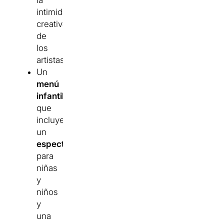
la
intimidad
creativa
de
los
artistas.
Un
menú
infantil
que
incluye:
un
espectáculo
para
niñas
y
niños
y
una