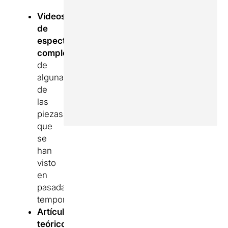
Vídeos
de
espectáculos
completos
de
algunas
de
las
piezas
que
se
han
visto
en
pasadas
temporadas
Artículos
teóricos,