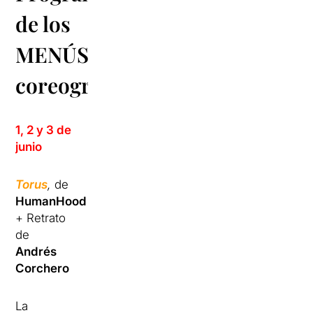
de los
MENÚS
coreográfico
1, 2 y 3 de
junio
Torus
,
de
HumanHood
+ Retrato
de
Andrés
Corchero
La