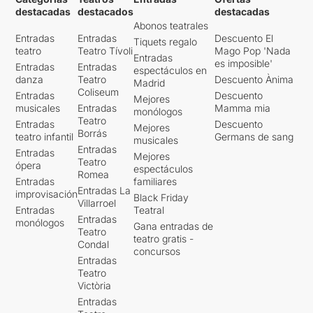
destacadas
destacados
destacadas
Abonos teatrales
Entradas
Entradas
Descuento El
Tiquets regalo
teatro
Teatro Tívoli
Mago Pop 'Nada
Entradas
es imposible'
Entradas
Entradas
espectáculos en
danza
Teatro
Descuento Ànima
Madrid
Coliseum
Entradas
Descuento
Mejores
musicales
Entradas
Mamma mia
monólogos
Teatro
Entradas
Descuento
Mejores
Borrás
teatro infantil
Germans de sang
musicales
Entradas
Entradas
Mejores
Teatro
ópera
espectáculos
Romea
Entradas
familiares
Entradas La
improvisación
Black Friday
Villarroel
Entradas
Teatral
Entradas
monólogos
Gana entradas de
Teatro
teatro gratis -
Condal
concursos
Entradas
Teatro
Victòria
Entradas