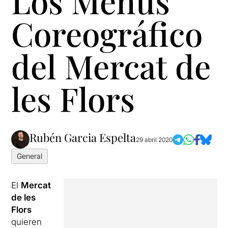
Los Menús
Coreográfico
del Mercat de
les Flors
Rubén Garcia Espelta
29 abril 2020
General
El
Mercat
de les
Flors
quieren