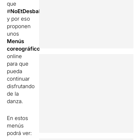
que
#
NoEtDesballis
,
y por eso
proponen
unos
Menús
coreográficos
online
para que
pueda
continuar
disfrutando
de la
danza.
En estos
menús
podrá ver: