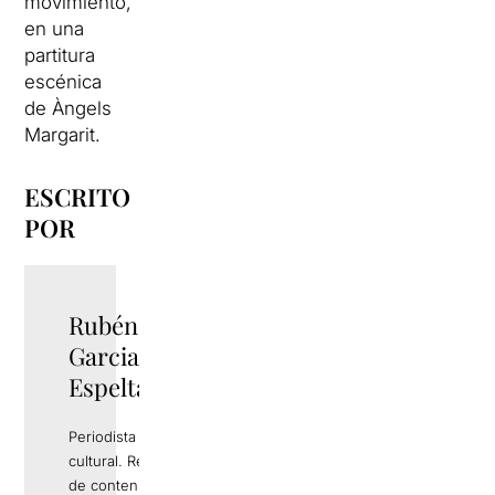
movimiento,
en una
partitura
escénica
de Àngels
Margarit.
ESCRITO
POR
Rubén
TWITTER
Garcia
Espelta
Periodista y gestor
cultural. Responsable
de contenidos