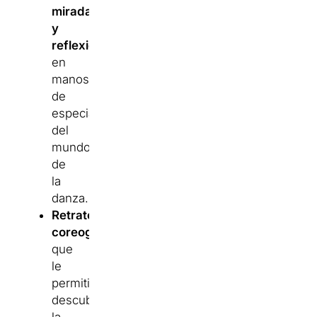
miradas
y
reflexiones
en
manos
de
especialistas
del
mundo
de
la
danza.
Retratos
coreográficos
,
que
le
permitirán
descubrir