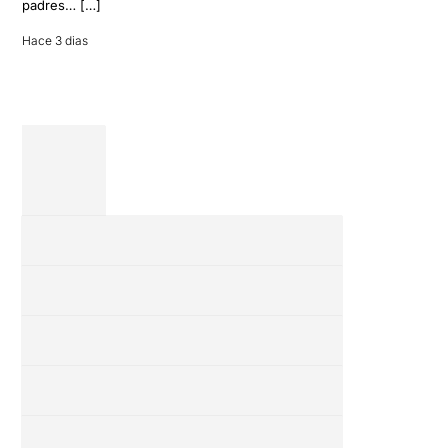
padres… […]
entre amigos
en una revisión
Hace 3 dias
completa […]
28 julio 2026