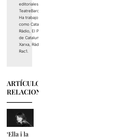
editoriales de
TeatreBarcelona.com.
Ha trabajo en medios
como Catalunya
Ràdio, El Periódico
de Catalunya, La
Xarxa, Ràdio 4 o
Rac1.
ARTÍCULOS
RELACIONADOS
‘Ella i la
'Sonrisas
Unas