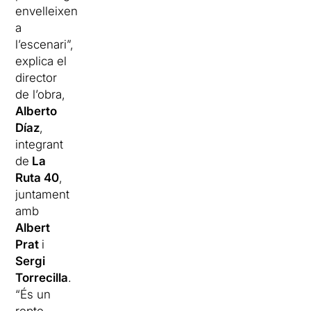
envelleixen
a
l’escenari”,
explica el
director
de l’obra,
Alberto
Díaz
,
integrant
de
La
Ruta 40
,
juntament
amb
Albert
Prat
i
Sergi
Torrecilla
.
“És un