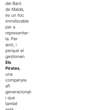
del Baró
de Maldà,
és un lloc
immillorable
per a
representar-
la. Per
això, i
perquè el
gestionen
Els
Pirates
,
una
companyia
afí
generacionalment
i que
també
està