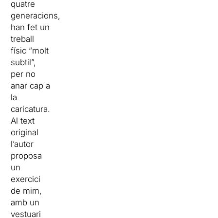
quatre
generacions,
han fet un
treball
físic “molt
subtil”,
per no
anar cap a
la
caricatura.
Al text
original
l’autor
proposa
un
exercici
de mim,
amb un
vestuari