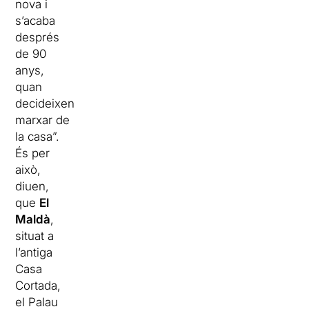
nova i
s’acaba
després
de 90
anys,
quan
decideixen
marxar de
la casa”.
És per
això,
diuen,
que
El
Maldà
,
situat a
l’antiga
Casa
Cortada,
el Palau