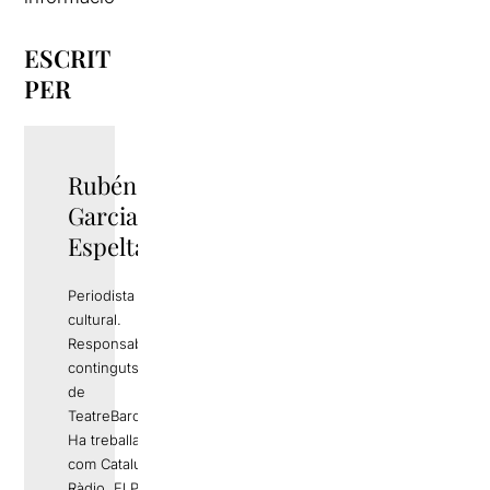
ESCRIT
PER
Rubén
TWITTER
Garcia
Espelta
Periodista i gestor
cultural.
Responsable de
continguts editorials
de
TeatreBarcelona.com
Ha treballat a mitjans
com Catalunya
Ràdio, El Periódico