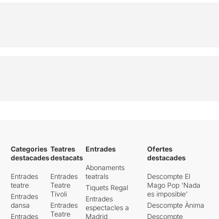
Categories
Teatres
Entrades
Ofertes
destacades
destacats
destacades
Abonaments
Entrades
Entrades
teatrals
Descompte El
teatre
Teatre
Mago Pop 'Nada
Tiquets Regal
Tívoli
es imposible'
Entrades
Entrades
dansa
Entrades
Descompte Ànima
espectacles a
Teatre
Entrades
Madrid
Descompte