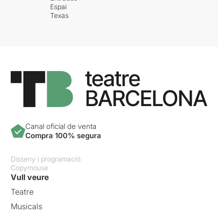
Espai
Texas
Canal oficial de venta
Compra 100% segura
Disseny i programació:
Copymouse
Vull veure
Teatre
Musicals