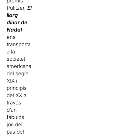
premis
Pulitzer,
El
llarg
dinar de
Nadal
ens
transporta
a la
societat
americana
del segle
XIX i
principis
del XX a
través
d’un
fabulós
joc del
pas del