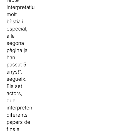
repte
interpretatiu
molt
bèstia i
especial,
a la
segona
pàgina ja
han
passat 5
anys!”,
segueix.
Els set
actors,
que
interpreten
diferents
papers de
fins a