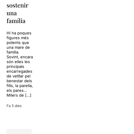
sostenir
tota una
La música
una
vida
tornarà a
família
omplir la casa
dels Von
Sol, platja,
Trapp.
còctels i un
Hi ha poques
Sonrisas y
resort
figures més
lágrimas, un
paradisíac.
potents que
dels grans
L’escenari
una mare de
clàssics de la
sembla perfecte
família.
història del
per
Sovint, encara
teatre musical,
desconnectar
són elles les
arribarà al
de la rutina,
principals
Teatre Apolo
però una
encarregades
del 17 al […]
conversa
de vetllar pel
inoportuna pot
benestar dels
27 juliol 2026
convertir unes
fills, la parella,
vacances entre
els pares…
amics en una
Milers de […]
revisió completa
de […]
Fa 5 dies
28 juliol 2026