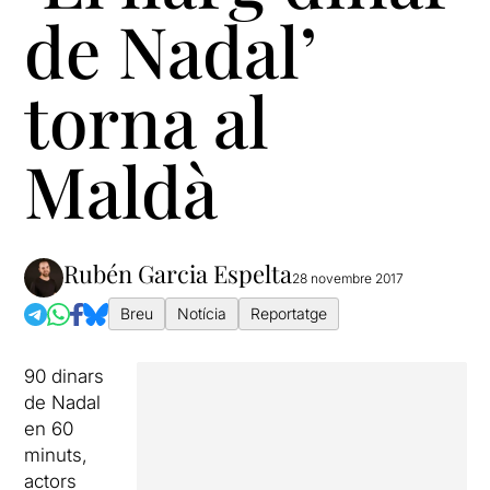
de Nadal’
torna al
Maldà
Rubén Garcia Espelta
28 novembre 2017
Breu
Notícia
Reportatge
90 dinars
de Nadal
en 60
minuts,
actors