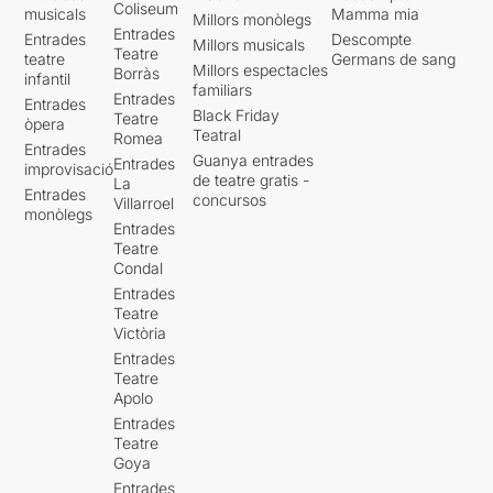
Coliseum
musicals
Mamma mia
Millors monòlegs
Entrades
Entrades
Descompte
Millors musicals
Teatre
teatre
Germans de sang
Millors espectacles
Borràs
infantil
familiars
Entrades
Entrades
Black Friday
Teatre
òpera
Teatral
Romea
Entrades
Guanya entrades
Entrades
improvisació
de teatre gratis -
La
Entrades
concursos
Villarroel
monòlegs
Entrades
Teatre
Condal
Entrades
Teatre
Victòria
Entrades
Teatre
Apolo
Entrades
Teatre
Goya
Entrades