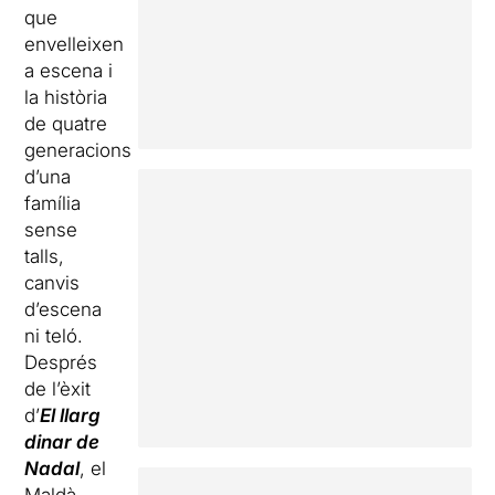
que
envelleixen
a escena i
la història
de quatre
generacions
d’una
família
sense
talls,
canvis
d’escena
ni teló.
Després
de l’èxit
d’
El llarg
dinar de
Nadal
, el