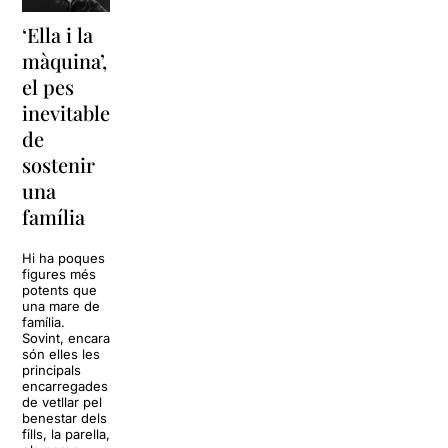
‘Ella i la
‘Sonrisas
Unes
màquina’,
y
vacances a
el pes
lágrimas’
‘Cancun’
inevitable
torna a
per
de
Barcelona
replantejar
sostenir
tota una
La música
una
vida
tornarà a
família
omplir la casa
dels Von
Sol, platja,
Trapp.
còctels i un
Hi ha poques
Sonrisas y
resort
figures més
lágrimas, un
paradisíac.
potents que
dels grans
L’escenari
una mare de
clàssics de la
sembla perfecte
família.
història del
per
Sovint, encara
teatre musical,
desconnectar
són elles les
arribarà al
de la rutina,
principals
Teatre Apolo
però una
encarregades
del 17 al […]
conversa
de vetllar pel
inoportuna pot
benestar dels
27 juliol 2026
convertir unes
fills, la parella,