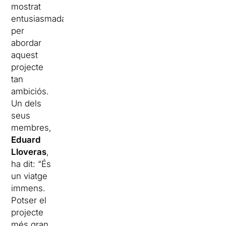
mostrat
entusiasmada
per
abordar
aquest
projecte
tan
ambiciós.
Un dels
seus
membres,
Eduard
Lloveras
,
ha dit: “És
un viatge
immens.
Potser el
projecte
més gran