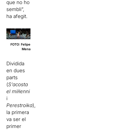
que no ho
sembli”,
ha afegit.
FOTO: Felipe
Mena
Dividida
en dues
parts
(
S’acosta
el mil·lenni
i
Perestroika
),
la primera
va ser el
primer