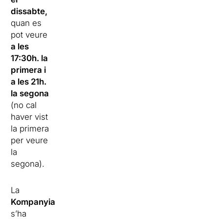
dissabte,
quan es
pot veure
a les
17:30h. la
primera i
a les 21h.
la segona
(no cal
haver vist
la primera
per veure
la
segona).
La
Kompanyia
s’ha