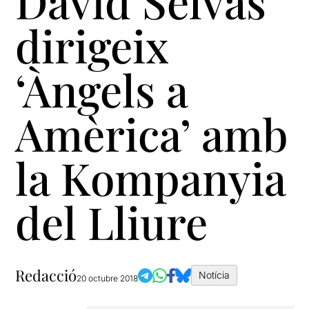
David Selvas
dirigeix
‘Àngels a
Amèrica’ amb
la Kompanyia
del Lliure
Redacció
Notícia
20 octubre 2018