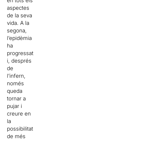
en tots els
aspectes
de la seva
vida. A la
segona,
l’epidèmia
ha
progressat
i, després
de
l’infern,
només
queda
tornar a
pujar i
creure en
la
possibilitat
de més