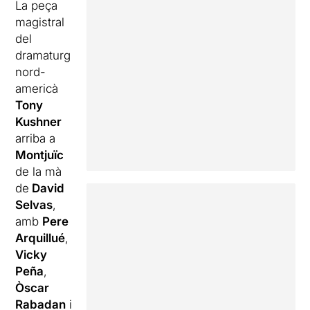
La peça
magistral
del
dramaturg
nord-
americà
Tony
Kushner
arriba a
Montjuïc
de la mà
de
David
Selvas
,
amb
Pere
Arquillué
,
Vicky
Peña
,
Òscar
Rabadan
i