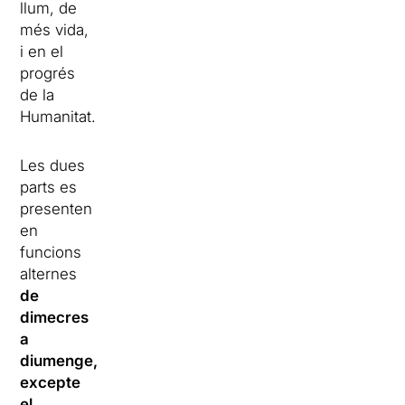
llum, de
més vida,
i en el
progrés
de la
Humanitat.
Les dues
parts es
presenten
en
funcions
alternes
de
dimecres
a
diumenge,
excepte
el