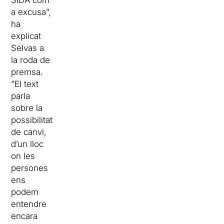
SIDA com
a excusa”,
ha
explicat
Selvas a
la roda de
premsa.
“El text
parla
sobre la
possibilitat
de canvi,
d’un lloc
on les
persones
ens
podem
entendre
encara