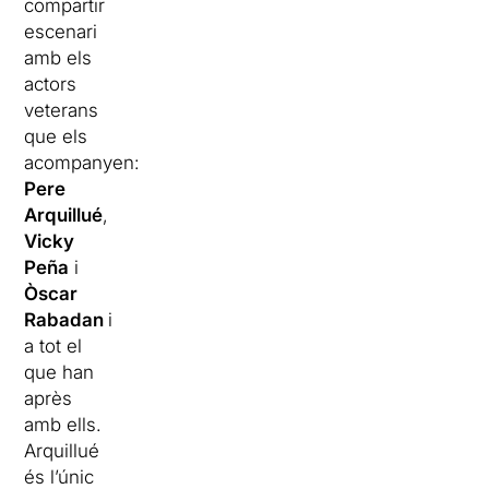
compartir
escenari
amb els
actors
veterans
que els
acompanyen:
Pere
Arquillué
,
Vicky
Peña
i
Òscar
Rabadan
i
a tot el
que han
après
amb ells.
Arquillué
és l’únic