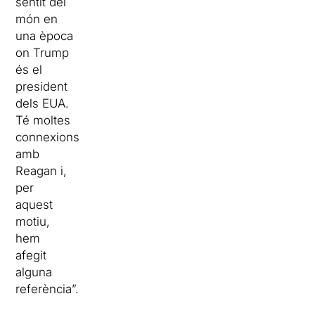
sentit del
món en
una època
on Trump
és el
president
dels EUA.
Té moltes
connexions
amb
Reagan i,
per
aquest
motiu,
hem
afegit
alguna
referència”.