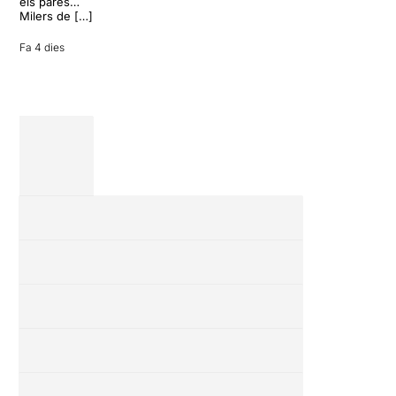
vacances entre
els pares…
amics en una
Milers de […]
revisió completa
de […]
Fa 4 dies
28 juliol 2026