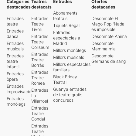
Categories
Teatres
Entrades
Ofertes
destacades
destacats
destacades
Abonaments
Entrades
Entrades
teatrals
Descompte El
teatre
Teatre
Mago Pop 'Nada
Tiquets Regal
Tívoli
es imposible'
Entrades
Entrades
dansa
Entrades
Descompte Ànima
espectacles a
Teatre
Entrades
Madrid
Descompte
Coliseum
musicals
Mamma mia
Millors monòlegs
Entrades
Entrades
Descompte
Millors musicals
Teatre
teatre
Germans de sang
Millors espectacles
Borràs
infantil
familiars
Entrades
Entrades
Black Friday
Teatre
òpera
Teatral
Romea
Entrades
Guanya entrades
Entrades
improvisació
de teatre gratis -
La
Entrades
concursos
Villarroel
monòlegs
Entrades
Teatre
Condal
Entrades
Teatre