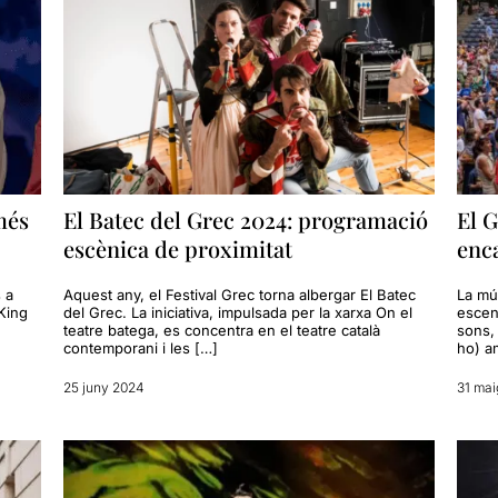
més
El Batec del Grec 2024: programació
El G
escènica de proximitat
enc
 a
Aquest any, el Festival Grec torna albergar El Batec
La mús
King
del Grec. La iniciativa, impulsada per la xarxa On el
escena
teatre batega, es concentra en el teatre català
sons, 
contemporani i les […]
ho) a
25 juny 2024
31 mai