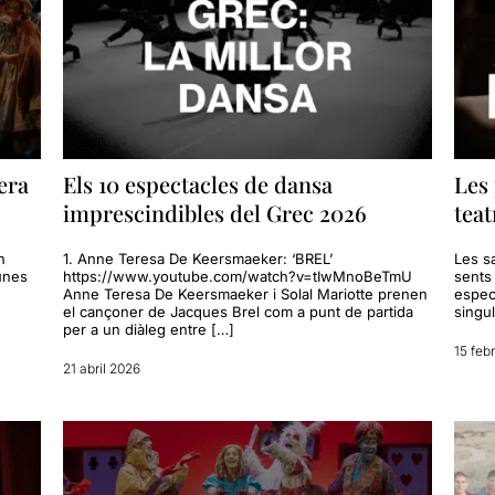
era
Els 10 espectacles de dansa
Les
imprescindibles del Grec 2026
teat
n
1. Anne Teresa De Keersmaeker: ‘BREL’
Les sa
 unes
https://www.youtube.com/watch?v=tIwMnoBeTmU
sents 
Anne Teresa De Keersmaeker i Solal Mariotte prenen
espec
el cançoner de Jacques Brel com a punt de partida
singul
per a un diàleg entre […]
15 feb
21 abril 2026