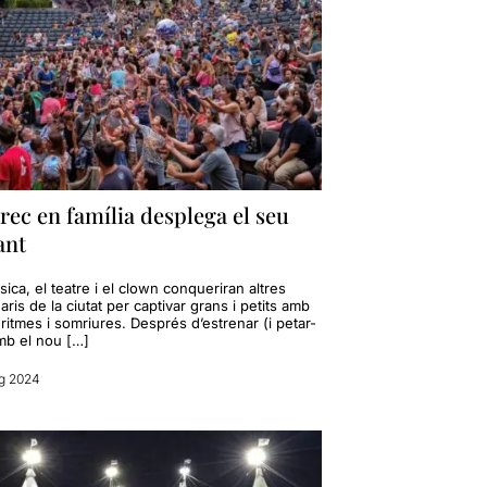
rec en família desplega el seu
ant
ica, el teatre i el clown conqueriran altres
ris de la ciutat per captivar grans i petits amb
ritmes i somriures. Després d’estrenar (i petar-
mb el nou […]
g 2024