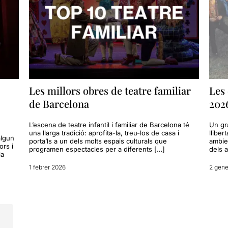
Les millors obres de teatre familiar
Les 
de Barcelona
202
L’escena de teatre infantil i familiar de Barcelona té
Un gra
una llarga tradició: aprofita-la, treu-los de casa i
lliber
algun
porta’ls a un dels molts espais culturals que
ambien
rs i
programen espectacles per a diferents […]
dels a
la
1 febrer 2026
2 gene