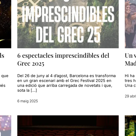
ls
6 espectacles imprescindibles del
Un v
Grec 2025
Madr
m que
Del 26 de juny al 4 d’agost, Barcelona es transforma
Hi ha 
en un gran escenari amb el Grec Festival 2025 en
tres 
més
una edició que arriba carregada de novetats i que,
Una c
sota la […]
29 abr
6 maig 2025