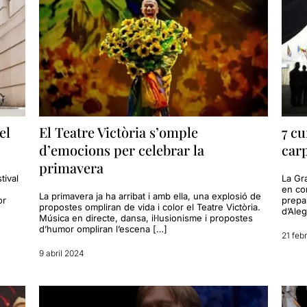
el
El Teatre Victòria s’omple
7 cu
d’emocions per celebrar la
carp
primavera
tival
La Gra
en con
La primavera ja ha arribat i amb ella, una explosió de
or
prepa
propostes ompliran de vida i color el Teatre Victòria.
d’Aleg
Música en directe, dansa, il·lusionisme i propostes
d’humor ompliran l’escena […]
21 feb
9 abril 2024