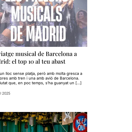
iatge musical de Barcelona a
id: el top 10 al teu abast
un lloc sense platja, però amb molta gresca a
hores amb tren i una amb avió de Barcelona.
iutat que, en poc temps, s’ha guanyat un […]
il 2025