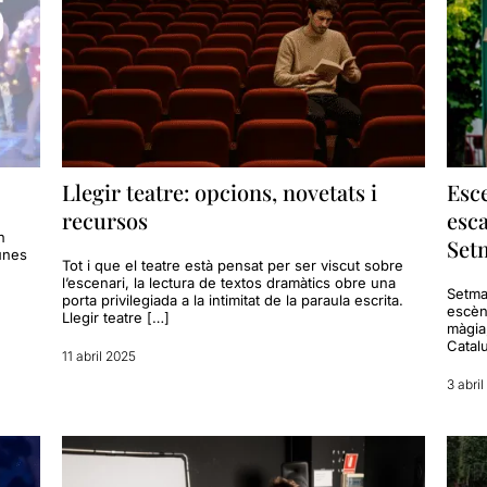
Llegir teatre: opcions, novetats i
Esce
recursos
esca
n
Set
 unes
Tot i que el teatre està pensat per ser viscut sobre
l’escenari, la lectura de textos dramàtics obre una
Setma
porta privilegiada a la intimitat de la paraula escrita.
escèni
Llegir teatre […]
màgia,
Catal
11 abril 2025
3 abri