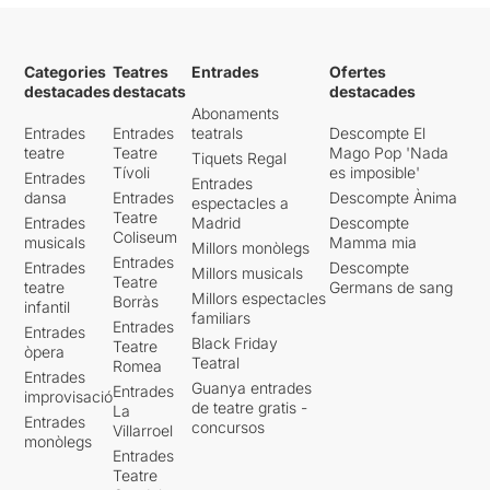
Categories
Teatres
Entrades
Ofertes
destacades
destacats
destacades
Abonaments
Entrades
Entrades
teatrals
Descompte El
teatre
Teatre
Mago Pop 'Nada
Tiquets Regal
Tívoli
es imposible'
Entrades
Entrades
dansa
Entrades
Descompte Ànima
espectacles a
Teatre
Entrades
Madrid
Descompte
Coliseum
musicals
Mamma mia
Millors monòlegs
Entrades
Entrades
Descompte
Millors musicals
Teatre
teatre
Germans de sang
Millors espectacles
Borràs
infantil
familiars
Entrades
Entrades
Black Friday
Teatre
òpera
Teatral
Romea
Entrades
Guanya entrades
Entrades
improvisació
de teatre gratis -
La
Entrades
concursos
Villarroel
monòlegs
Entrades
Teatre