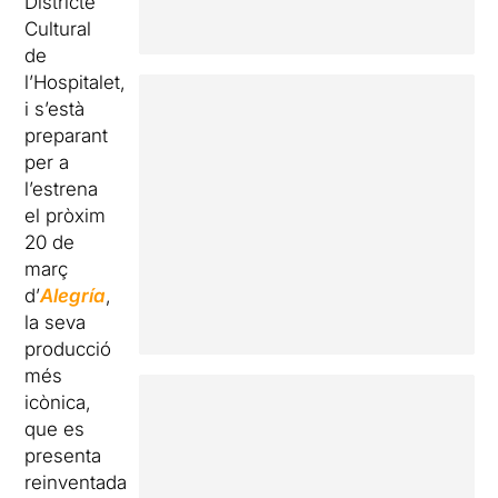
Districte
Cultural
de
l’Hospitalet,
i s’està
preparant
per a
l’estrena
el pròxim
20 de
març
d’
Alegría
,
la seva
producció
més
icònica,
que es
presenta
reinventada