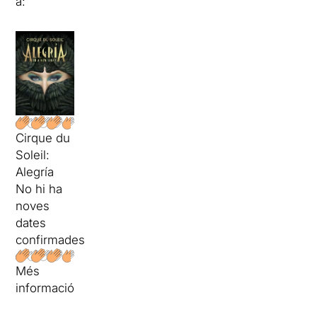
a:
Cirque du
Soleil:
Alegría
No hi ha
noves
dates
confirmades
Més
informació