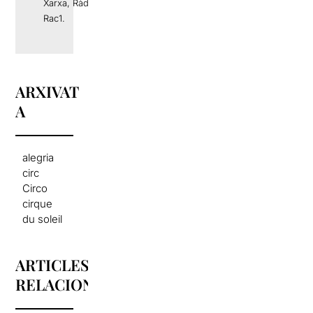
Xarxa, Ràdio 4 o
Rac1.
ARXIVAT
A
alegria
circ
Circo
cirque
du soleil
ARTICLES
RELACIONATS