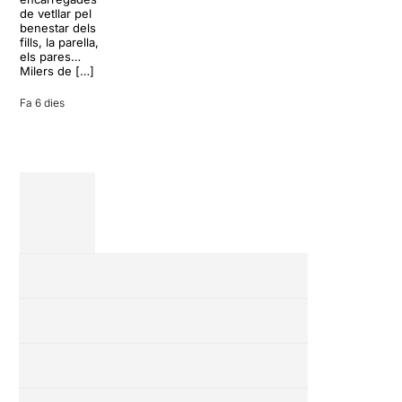
del 17 al […]
conversa
de vetllar pel
inoportuna pot
benestar dels
27 juliol 2026
convertir unes
fills, la parella,
vacances entre
els pares…
amics en una
Milers de […]
revisió completa
de […]
Fa 6 dies
28 juliol 2026