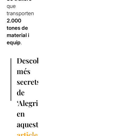
que
transporten
2.000
tones de
material i
equip
.
Descobreix
més
secrets
de
‘Alegria’
en
aquest
article