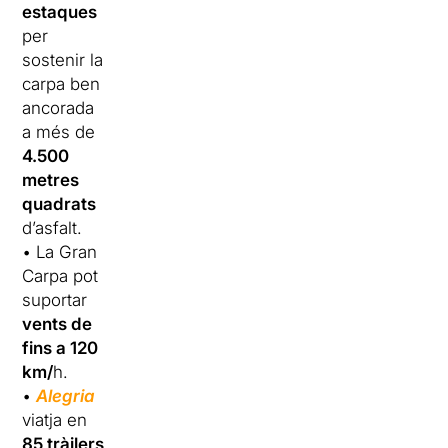
estaques
per
sostenir la
carpa ben
ancorada
a més de
4.500
metres
quadrats
d’asfalt.
• La Gran
Carpa pot
suportar
vents de
fins a 120
km/
h.
•
Alegria
viatja en
85 tràilers