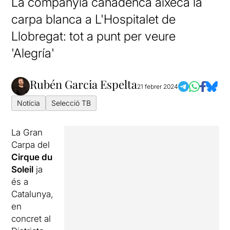
La companyia canadenca aixeca la
carpa blanca a L'Hospitalet de
Llobregat: tot a punt per veure
'Alegría'
Rubén Garcia Espelta
21 febrer 2024
Notícia
Selecció TB
La Gran
Carpa del
Cirque du
Soleil
ja
és a
Catalunya,
en
concret al