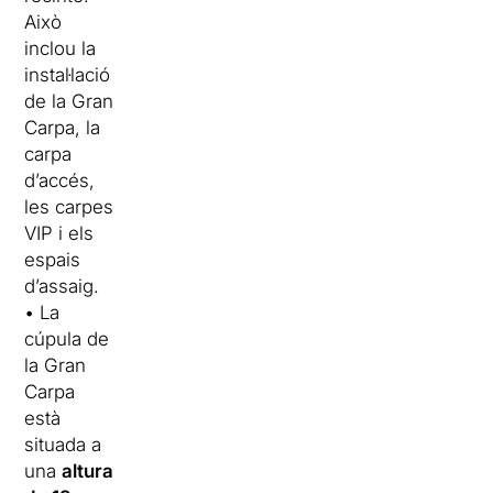
Això
inclou la
instal·lació
de la Gran
Carpa, la
carpa
d’accés,
les carpes
VIP i els
espais
d’assaig.
• La
cúpula de
la Gran
Carpa
està
situada a
una
altura