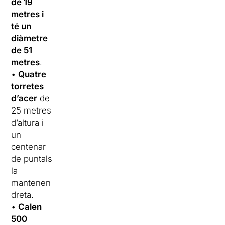
de 19
metres i
té un
diàmetre
de 51
metres
.
•
Quatre
torretes
d’acer
de
25 metres
d’altura i
un
centenar
de puntals
la
mantenen
dreta.
•
Calen
500