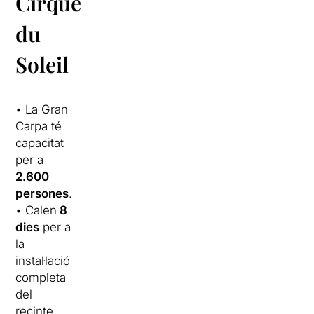
Cirque
du
Soleil
• La Gran
Carpa té
capacitat
per a
2.600
persones
.
• Calen
8
dies
per a
la
instal·lació
completa
del
recinte.