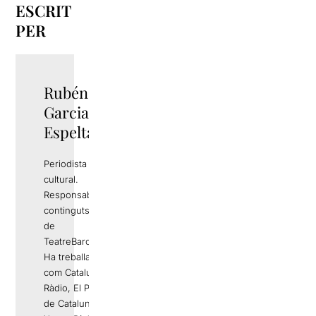
ESCRIT
PER
Rubén
TWITTER
Garcia
Espelta
Periodista i gestor
cultural.
Responsable de
continguts editorials
de
TeatreBarcelona.com
Ha treballat a mitjans
com Catalunya
Ràdio, El Periódico
de Catalunya, La