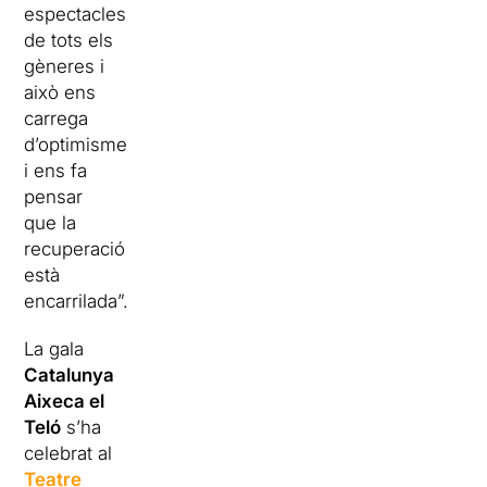
espectacles
de tots els
gèneres i
això ens
carrega
d’optimisme
i ens fa
pensar
que la
recuperació
està
encarrilada”.
La gala
Catalunya
Aixeca el
Teló
s’ha
celebrat al
Teatre