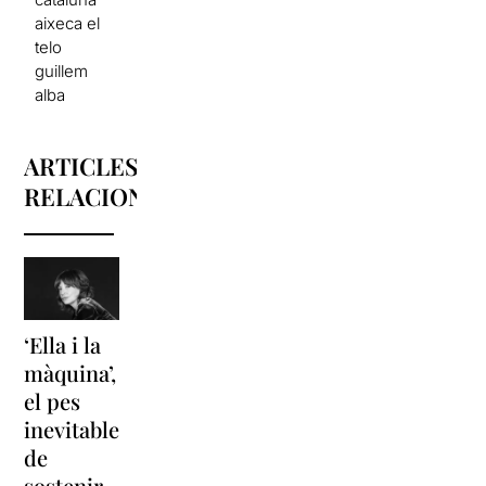
aixeca el
telo
guillem
alba
ARTICLES
RELACIONATS
‘Ella i la
‘Sonrisas
Unes
màquina’,
y
vacances a
el pes
lágrimas’
‘Cancun’
inevitable
torna a
per
de
Barcelona
replantejar
sostenir