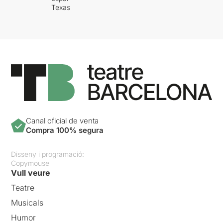
Texas
Canal oficial de venta
Compra 100% segura
Disseny i programació:
Copymouse
Vull veure
Teatre
Musicals
Humor