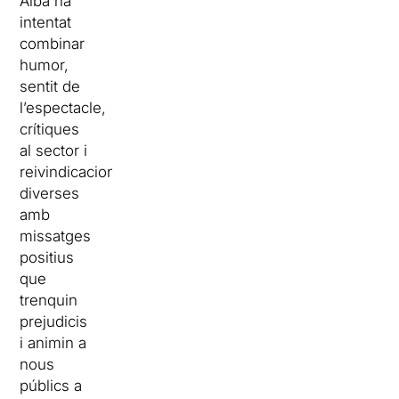
Albà ha
intentat
combinar
humor,
sentit de
l’espectacle,
crítiques
al sector i
reivindicacions
diverses
amb
missatges
positius
que
trenquin
prejudicis
i animin a
nous
públics a