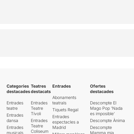
Categories
Teatres
Entrades
Ofertes
destacades
destacats
destacades
Abonaments
Entrades
Entrades
teatrals
Descompte El
teatre
Teatre
Mago Pop 'Nada
Tiquets Regal
Tívoli
es imposible'
Entrades
Entrades
dansa
Entrades
Descompte Ànima
espectacles a
Teatre
Entrades
Madrid
Descompte
Coliseum
musicals
Mamma mia