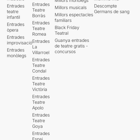
Millors monòlegs
Entrades
Entrades
Descompte
Millors musicals
Teatre
teatre
Germans de sang
Millors espectacles
Borràs
infantil
familiars
Entrades
Entrades
Black Friday
Teatre
òpera
Teatral
Romea
Entrades
Guanya entrades
Entrades
improvisació
de teatre gratis -
La
Entrades
concursos
Villarroel
monòlegs
Entrades
Teatre
Condal
Entrades
Teatre
Victòria
Entrades
Teatre
Apolo
Entrades
Teatre
Goya
Entrades
Espai