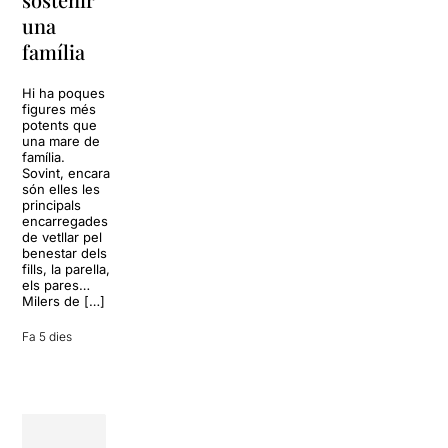
tota una
La música
una
vida
tornarà a
família
omplir la casa
dels Von
Sol, platja,
Trapp.
còctels i un
Hi ha poques
Sonrisas y
resort
figures més
lágrimas, un
paradisíac.
potents que
dels grans
L’escenari
una mare de
clàssics de la
sembla perfecte
família.
història del
per
Sovint, encara
teatre musical,
desconnectar
són elles les
arribarà al
de la rutina,
principals
Teatre Apolo
però una
encarregades
del 17 al […]
conversa
de vetllar pel
inoportuna pot
benestar dels
27 juliol 2026
convertir unes
fills, la parella,
vacances entre
els pares…
amics en una
Milers de […]
revisió completa
de […]
Fa 5 dies
28 juliol 2026