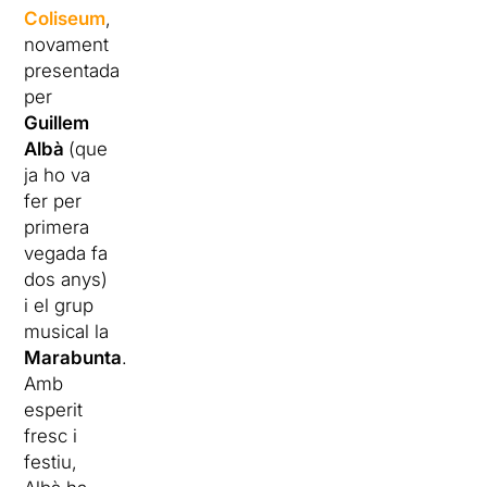
Coliseum
,
novament
presentada
per
Guillem
Albà
(que
ja ho va
fer per
primera
vegada fa
dos anys)
i el grup
musical la
Marabunta
.
Amb
esperit
fresc i
festiu,