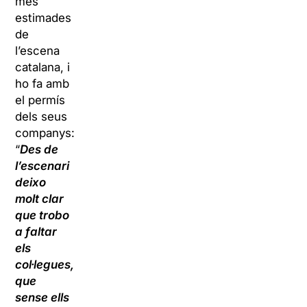
més
estimades
de
l’escena
catalana, i
ho fa amb
el permís
dels seus
companys:
“
Des de
l’escenari
deixo
molt clar
que trobo
a faltar
els
col·legues,
que
sense ells