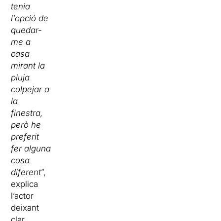
tenia
l’opció de
quedar-
me a
casa
mirant la
pluja
colpejar a
la
finestra,
però he
preferit
fer alguna
cosa
diferent
”,
explica
l’actor
deixant
clar