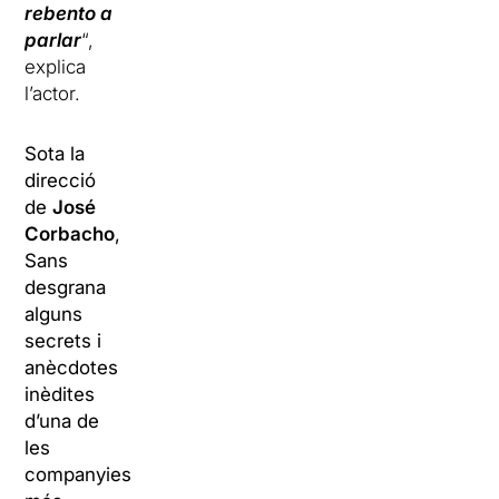
rebento a
parlar
“,
explica
l’actor.
Sota la
direcció
de
José
Corbacho
,
Sans
desgrana
alguns
secrets i
anècdotes
inèdites
d’una de
les
companyies