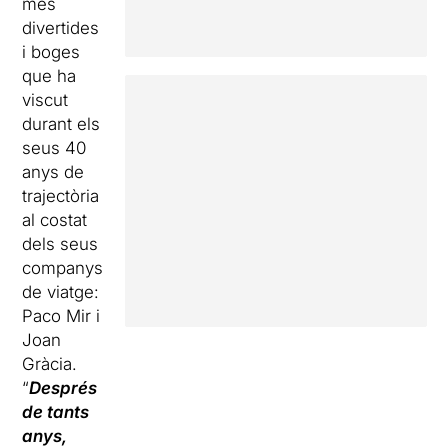
més
divertides
i boges
que ha
viscut
durant els
seus 40
anys de
trajectòria
al costat
dels seus
companys
de viatge:
Paco Mir i
Joan
Gràcia.
“
Després
de tants
anys,