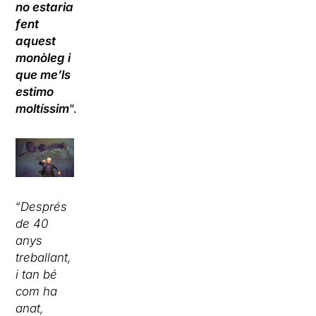
no estaria
fent
aquest
monòleg i
que me’ls
estimo
moltíssim
“.
“
Després
de 40
anys
treballant,
i tan bé
com ha
anat,