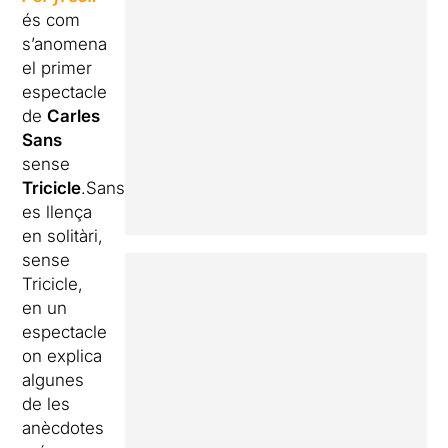
és com
s’anomena
el primer
espectacle
de
Carles
Sans
sense
Tricicle
.Sans
es llença
en solitàri,
sense
Tricicle,
en un
espectacle
on explica
algunes
de les
anècdotes