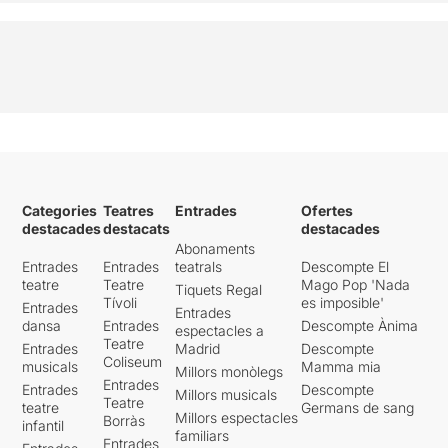
Categories
Teatres
Entrades
Ofertes
destacades
destacats
destacades
Abonaments
Entrades
Entrades
teatrals
Descompte El
teatre
Teatre
Mago Pop 'Nada
Tiquets Regal
Tívoli
es imposible'
Entrades
Entrades
dansa
Entrades
Descompte Ànima
espectacles a
Teatre
Entrades
Madrid
Descompte
Coliseum
musicals
Mamma mia
Millors monòlegs
Entrades
Entrades
Descompte
Millors musicals
Teatre
teatre
Germans de sang
Millors espectacles
Borràs
infantil
familiars
Entrades