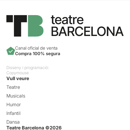
Canal oficial de venta
Compra 100% segura
Disseny i programació:
Copymouse
Vull veure
Teatre
Musicals
Humor
Infantil
Dansa
Teatre Barcelona ©2026