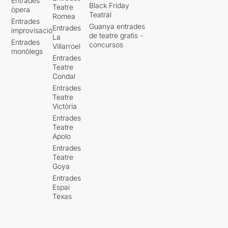
Entrades
Black Friday
Teatre
òpera
Teatral
Romea
Entrades
Guanya entrades
Entrades
improvisació
de teatre gratis -
La
Entrades
concursos
Villarroel
monòlegs
Entrades
Teatre
Condal
Entrades
Teatre
Victòria
Entrades
Teatre
Apolo
Entrades
Teatre
Goya
Entrades
Espai
Texas