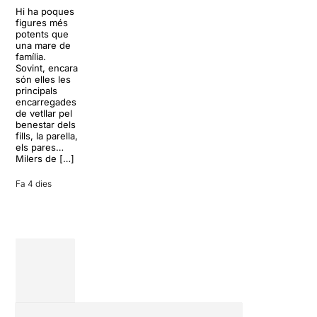
Trapp.
còctels i un
Hi ha poques
Sonrisas y
resort
figures més
lágrimas, un
paradisíac.
potents que
dels grans
L’escenari
una mare de
clàssics de la
sembla perfecte
família.
història del
per
Sovint, encara
teatre musical,
desconnectar
són elles les
arribarà al
de la rutina,
principals
Teatre Apolo
però una
encarregades
del 17 al […]
conversa
de vetllar pel
inoportuna pot
benestar dels
27 juliol 2026
convertir unes
fills, la parella,
vacances entre
els pares…
amics en una
Milers de […]
revisió completa
de […]
Fa 4 dies
28 juliol 2026