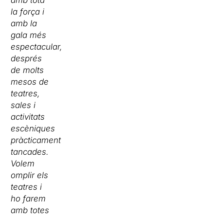
amb tota
la força i
amb la
gala més
espectacular,
després
de molts
mesos de
teatres,
sales i
activitats
escèniques
pràcticament
tancades.
Volem
omplir els
teatres i
ho farem
amb totes