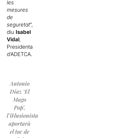
les
mesures
de
seguretat
”,
diu
Isabel
Vidal
,
Presidenta
d’ADETCA.
Antonio
Díaz ‘El
Mago
Pop’,
l’il·lusionista
aportarà
el toc de