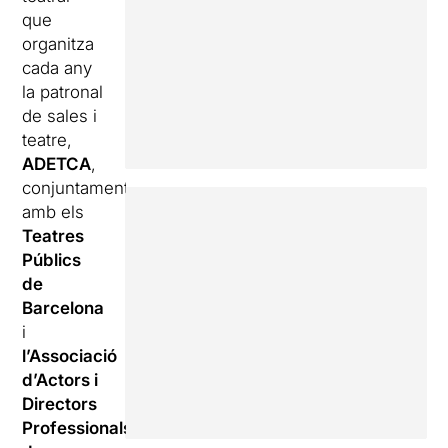
que
organitza
cada any
la patronal
de sales i
teatre,
ADETCA
,
conjuntament
amb els
Teatres
Públics
de
Barcelona
i
l’Associació
d’
Actors i
Directors
Professionals