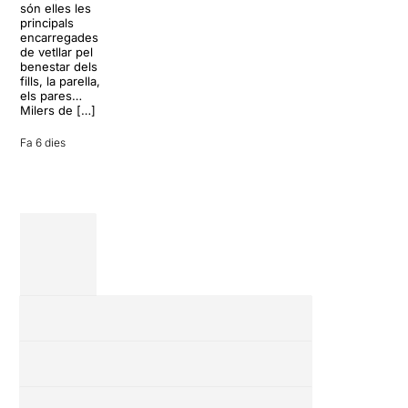
desconnectar
són elles les
arribarà al
de la rutina,
principals
Teatre Apolo
però una
encarregades
del 17 al […]
conversa
de vetllar pel
inoportuna pot
benestar dels
27 juliol 2026
convertir unes
fills, la parella,
vacances entre
els pares…
amics en una
Milers de […]
revisió completa
de […]
Fa 6 dies
28 juliol 2026