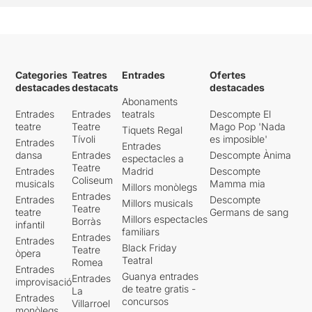
Categories
Teatres
Entrades
Ofertes
destacades
destacats
destacades
Abonaments
Entrades
Entrades
teatrals
Descompte El
teatre
Teatre
Mago Pop 'Nada
Tiquets Regal
Tívoli
es imposible'
Entrades
Entrades
dansa
Entrades
Descompte Ànima
espectacles a
Teatre
Entrades
Madrid
Descompte
Coliseum
musicals
Mamma mia
Millors monòlegs
Entrades
Entrades
Descompte
Millors musicals
Teatre
teatre
Germans de sang
Millors espectacles
Borràs
infantil
familiars
Entrades
Entrades
Black Friday
Teatre
òpera
Teatral
Romea
Entrades
Guanya entrades
Entrades
improvisació
de teatre gratis -
La
Entrades
concursos
Villarroel
monòlegs