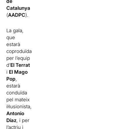
de
Catalunya
(
AADPC
).
La gala,
que
estarà
coproduïda
per l’equip
d’
El Terrat
i
El Mago
Pop
,
estarà
conduïda
pel mateix
il·lusionista,
Antonio
Díaz
, i per
l’actriu i