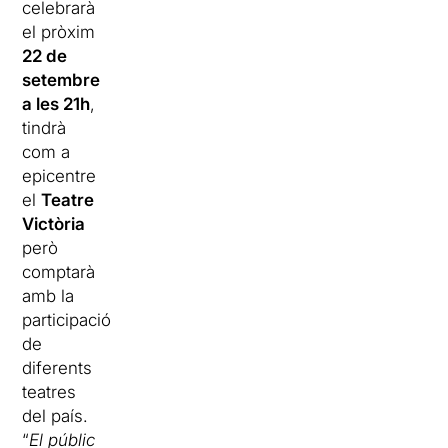
celebrarà
el pròxim
22 de
setembre
a les 21h
,
tindrà
com a
epicentre
el
Teatre
Victòria
però
comptarà
amb la
participació
de
diferents
teatres
del país.
“
El públic