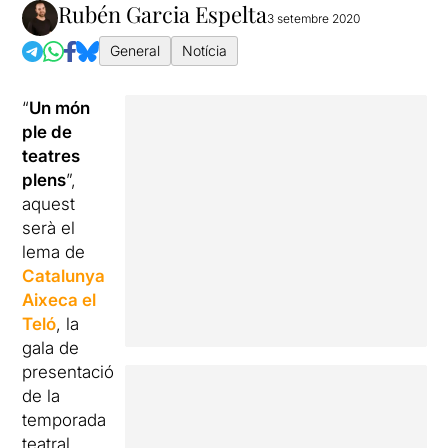
Rubén Garcia Espelta
3 setembre 2020
General
Notícia
“
Un món
ple de
teatres
plens
”,
aquest
serà el
lema de
Catalunya
Aixeca el
Teló
, la
gala de
presentació
de la
temporada
teatral