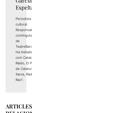
Garcia
Espelta
Periodista i gestor
cultural.
Responsable de
continguts editorials
de
TeatreBarcelona.com
Ha treballat a mitjans
com Catalunya
Ràdio, El Periódico
de Catalunya, La
Xarxa, Ràdio 4 o
Rac1.
ARTICLES