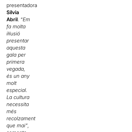
presentadora
Sílvia
Abril
. “
Em
fa molta
il·lusió
presentar
aquesta
gala per
primera
vegada,
és un any
molt
especial.
La cultura
necessita
més
recolzament
que mai”
,