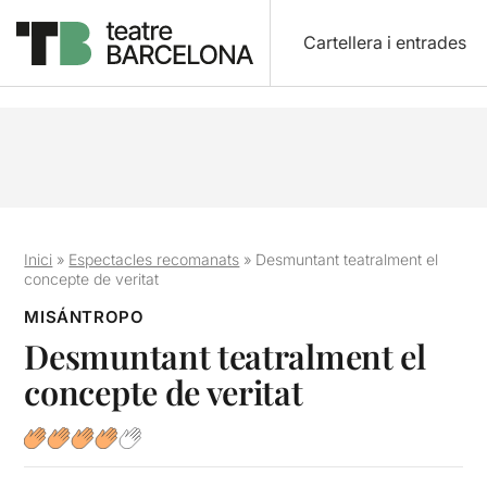
Cartellera i entrades
Inici
»
Espectacles recomanats
»
Desmuntant teatralment el
concepte de veritat
MISÁNTROPO
Desmuntant teatralment el
concepte de veritat