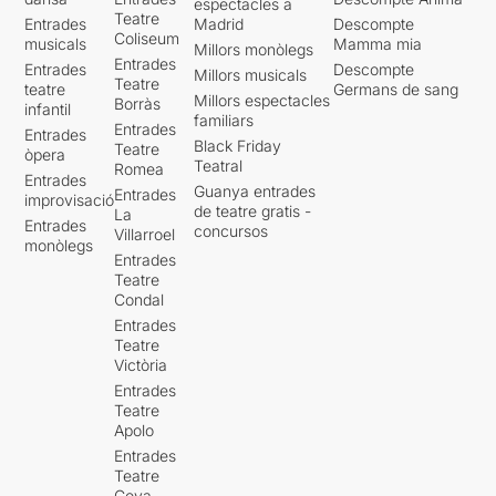
espectacles a
Teatre
Entrades
Madrid
Descompte
Coliseum
musicals
Mamma mia
Millors monòlegs
Entrades
Entrades
Descompte
Millors musicals
Teatre
teatre
Germans de sang
Millors espectacles
Borràs
infantil
familiars
Entrades
Entrades
Black Friday
Teatre
òpera
Teatral
Romea
Entrades
Guanya entrades
Entrades
improvisació
de teatre gratis -
La
Entrades
concursos
Villarroel
monòlegs
Entrades
Teatre
Condal
Entrades
Teatre
Victòria
Entrades
Teatre
Apolo
Entrades
Teatre
Goya