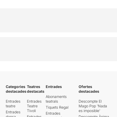
Categories
Teatres
Entrades
Ofertes
destacades
destacats
destacades
Abonaments
Entrades
Entrades
teatrals
Descompte El
teatre
Teatre
Mago Pop 'Nada
Tiquets Regal
Tívoli
es imposible'
Entrades
Entrades
dansa
Entrades
Descompte Ànima