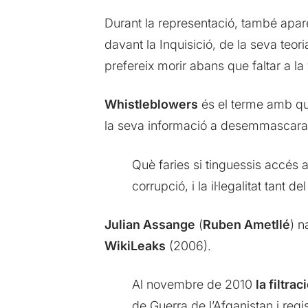
Durant la representació, també apar
davant la Inquisició, de la seva teori
prefereix morir abans que faltar a la 
Whistleblowers
és el terme amb qu
la seva informació a desemmascarar
Què faries si tinguessis accés a
corrupció, i la il·legalitat tan
Julian Assange
(
Ruben Ametllé
) n
WikiLeaks
(2006).
Al novembre de 2010
la filtr
de Guerra de l’Afganistan i regi