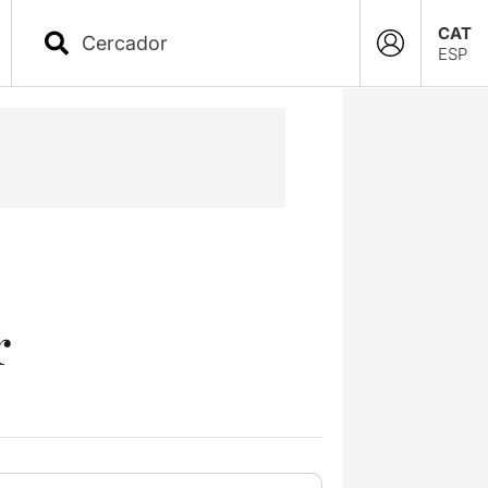
CAT
ESP
r