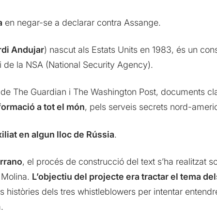
a
en negar-se a declarar contra Assange.
rdi Andujar
) nascut als Estats Units en 1983, és un con
 i de la NSA (National Security Agency).
 de The Guardian i The Washington Post, documents clas
ormació a tot el món
, pels serveis secrets nord-ameri
iliat en algun lloc de Rússia
.
rrano
, el procés de construcció del text s’ha realitzat
 Molina.
L’objectiu del projecte era tractar el tema de
es històries dels tres whistleblowers per intentar entendr
.