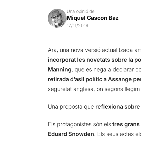
Una opinió de
Miquel Gascon Baz
17/11/2019
Ara, una nova versió actualitzada 
incorporat les novetats sobre la 
Manning,
que es nega a declarar c
retirada d’asil polític a Assange p
seguretat anglesa, on segons llegim a
Una proposta que
reflexiona sobre 
Els protagonistes són els
tres grans
Eduard Snowden
. Els seus actes els