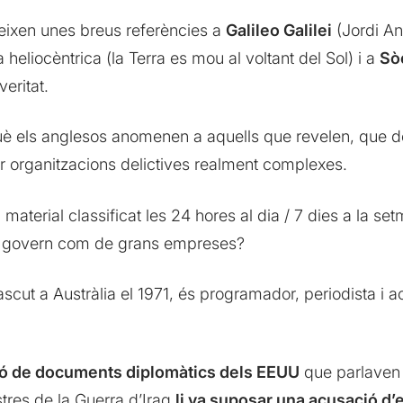
eixen unes breus referències a
Galileo Galilei
(Jordi An
a heliocèntrica (la Terra es mou al voltant del Sol) i a
Sò
veritat.
è els anglesos anomenen a aquells que revelen, que d
 organitzacions delictives realment complexes.
 material classificat les 24 hores al dia / 7 dies a la s
t del govern com de grans empreses?
ascut a Austràlia el 1971, és programador, periodista i a
ació de documents diplomàtics dels EEUU
que parlaven 
stres de la Guerra d’Iraq
li va suposar una acusació d’