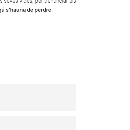
les seves vides, per denunciar els
gú s’hauria de perdre
.