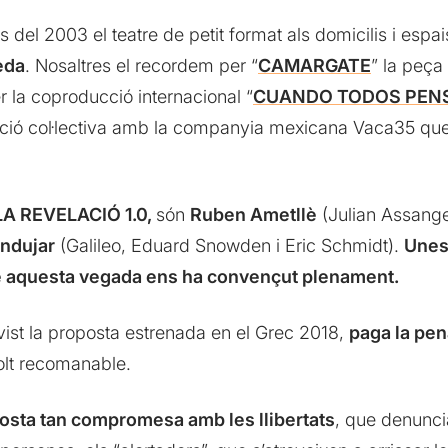
s del 2003 el teatre de petit format als domicilis i esp
eda
. Nosaltres el recordem per “
CAMARGATE
” la peç
r la coproducció internacional “
CUANDO TODOS PEN
ació col·lectiva amb la companyia mexicana Vaca35 que
LA REVELACIÓ 1.0,
són
Ruben Ametllè
(Julian Assange
Andujar
(Galileo, Eduard Snowden i Eric Schmidt).
Unes
e aquesta vegada ens ha convençut plenament.
vist la proposta estrenada en el Grec 2018,
paga la pen
olt recomanable.
osta tan compromesa amb les llibertats
, que denuncia