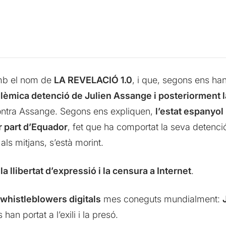
amb el nom de
LA REVELACIÓ 1.0
, i que, segons ens ha
polèmica detenció de Julien Assange i posteriorment 
ontra Assange. Segons ens expliquen,
l’estat espanyol 
er part d’Equador
, fet que ha comportat la seva detenció
ls mitjans, s’està morint.
la llibertat d’expressió i la censura a Internet
.
 whistleblowers digitals
mes coneguts mundialment:
 han portat a l’exili i la presó.