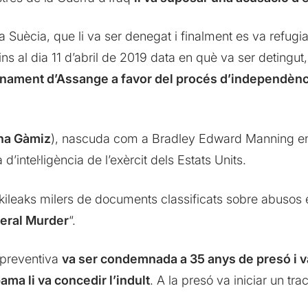
 a Suècia, que li va ser denegat i finalment es va refug
ns al dia 11 d’abril de 2019 data en què va ser detingut,
nament d’Assange a favor del procés d’independència
ina Gàmiz
), nascuda com a Bradley Edward Manning en 
d’intel·ligència de l’exèrcit dels Estats Units.
kileaks milers de documents classificats sobre abusos e
teral Murder
“.
 preventiva
va ser condemnada a 35 anys de presó i va
ma li va concedir l’indult
. A la presó va iniciar un tr