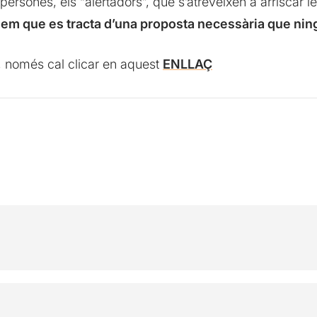
 persones, els “alertadors”, que s’atreveixen a arriscar 
iem que es tracta d’una proposta necessària que nin
, només cal clicar en aquest
ENLLAÇ