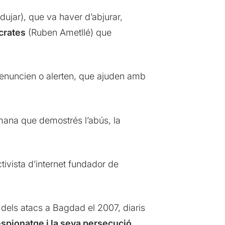
dujar), que va haver d’abjurar,
crates
(Ruben Ametllé) que
enuncien o alerten, que ajuden amb
etmana que demostrés l’abús, la
ctivista d’internet fundador de
dels atacs a Bagdad el 2007, diaris
espionatge i la seva persecució
.