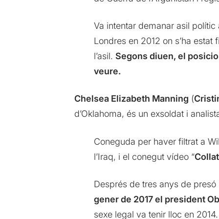
Va intentar demanar asil polític
Londres en 2012 on s’ha estat fi
l’asil.
Segons diuen, el posicio
veure.
Chelsea Elizabeth Manning
(
Crist
d’Oklahoma, és un exsoldat i analista 
Coneguda per haver filtrat a Wi
l’Iraq, i el conegut vídeo “
Colla
Després de tres anys de presó
gener de 2017 el president Oba
sexe legal va tenir lloc en 2014.