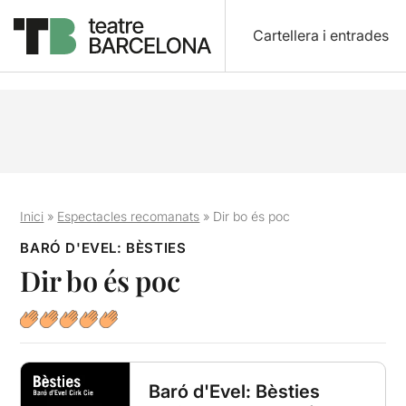
Cartellera i entrades
Inici
»
Espectacles recomanats
»
Dir bo és poc
BARÓ D'EVEL: BÈSTIES
Dir bo és poc
Baró d'Evel: Bèsties