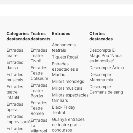
Categories
Teatres
Entrades
Ofertes
destacades
destacats
destacades
Abonaments
Entrades
Entrades
teatrals
Descompte El
teatre
Teatre
Mago Pop 'Nada
Tiquets Regal
Tívoli
es imposible'
Entrades
Entrades
dansa
Entrades
Descompte Ànima
espectacles a
Teatre
Entrades
Madrid
Descompte
Coliseum
musicals
Mamma mia
Millors monòlegs
Entrades
Entrades
Descompte
Millors musicals
Teatre
teatre
Germans de sang
Millors espectacles
Borràs
infantil
familiars
Entrades
Entrades
Black Friday
Teatre
òpera
Teatral
Romea
Entrades
Guanya entrades
Entrades
improvisació
de teatre gratis -
La
Entrades
concursos
Villarroel