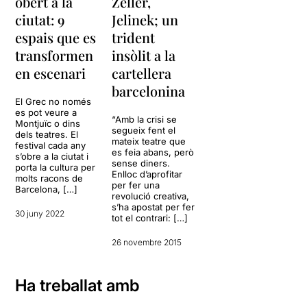
obert a la
Zeller,
ciutat: 9
Jelinek; un
espais que es
trident
transformen
insòlit a la
en escenari
cartellera
barcelonina
El Grec no només
es pot veure a
“Amb la crisi se
Montjuïc o dins
segueix fent el
dels teatres. El
mateix teatre que
festival cada any
es feia abans, però
s’obre a la ciutat i
sense diners.
porta la cultura per
Enlloc d’aprofitar
molts racons de
per fer una
Barcelona, […]
revolució creativa,
s’ha apostat per fer
30 juny 2022
tot el contrari: […]
26 novembre 2015
Ha treballat amb