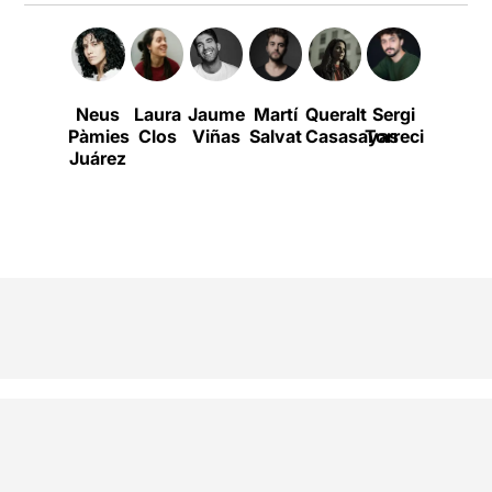
Neus
Laura
Jaume
Martí
Queralt
Sergi
Anna
Pàmies
Clos
Viñas
Salvat
Casasayas
Torrecilla
Maria
Juárez
Ricart
Codina