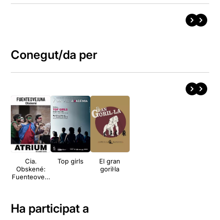
Conegut/da per
Cia.
Top girls
El gran
Obskené:
goril·la
Fuenteoveju
na
Ha participat a