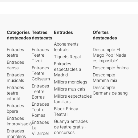
Categories
Teatres
Entrades
Ofertes
destacades
destacats
destacades
Abonaments
Entrades
Entrades
teatrals
Descompte El
teatre
Teatre
Mago Pop 'Nada
Tiquets Regal
Tívoli
es imposible'
Entrades
Entrades
dansa
Entrades
Descompte Ànima
espectacles a
Teatre
Entrades
Madrid
Descompte
Coliseum
musicals
Mamma mia
Millors monòlegs
Entrades
Entrades
Descompte
Millors musicals
Teatre
teatre
Germans de sang
Millors espectacles
Borràs
infantil
familiars
Entrades
Entrades
Black Friday
Teatre
òpera
Teatral
Romea
Entrades
Guanya entrades
Entrades
improvisació
de teatre gratis -
La
Entrades
concursos
Villarroel
monòlegs