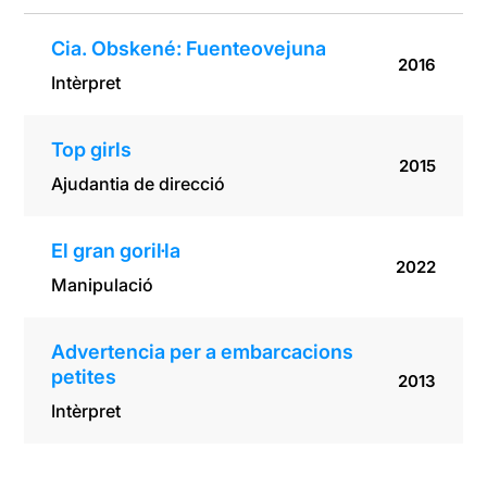
Cia. Obskené: Fuenteovejuna
2016
Intèrpret
Top girls
2015
Ajudantia de direcció
El gran goril·la
2022
Manipulació
Advertencia per a embarcacions
petites
2013
Intèrpret