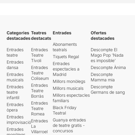
Categories
Teatres
Entrades
Ofertes
destacades
destacats
destacades
Abonaments
Entrades
Entrades
teatrals
Descompte El
teatre
Teatre
Mago Pop 'Nada
Tiquets Regal
Tívoli
es imposible'
Entrades
Entrades
dansa
Entrades
Descompte Ànima
espectacles a
Teatre
Entrades
Madrid
Descompte
Coliseum
musicals
Mamma mia
Millors monòlegs
Entrades
Entrades
Descompte
Millors musicals
Teatre
teatre
Germans de sang
Millors espectacles
Borràs
infantil
familiars
Entrades
Entrades
Black Friday
Teatre
òpera
Teatral
Romea
Entrades
Guanya entrades
Entrades
improvisació
de teatre gratis -
La
Entrades
concursos
Villarroel
monòlegs