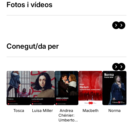
Fotos i vídeos
Conegut/da per
Tosca
Luisa Miller
Andrea
Macbeth
Norma
C
Chénier:
Umberto
an
Giordano
d
Te