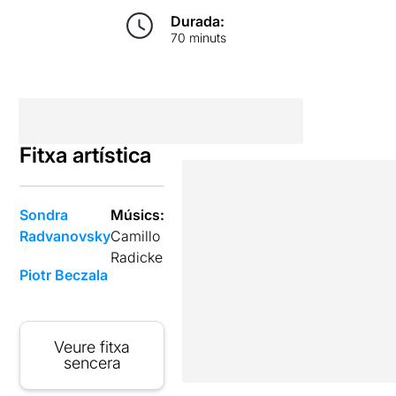
Durada:
70 minuts
Fitxa artística
Sondra
Músics:
Radvanovsky
Camillo
Radicke
Piotr Beczala
Veure fitxa
sencera