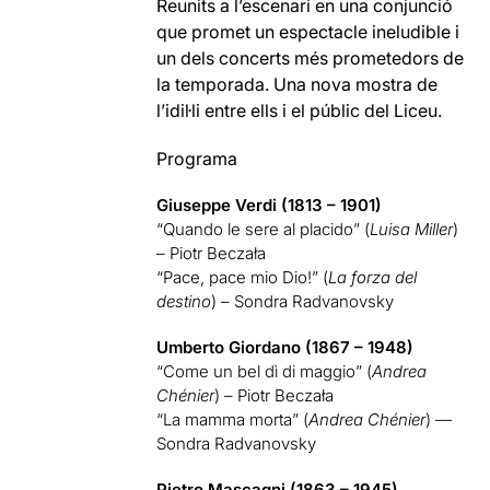
Reunits a l’escenari en una conjunció
que promet un espectacle ineludible i
un dels concerts més prometedors de
la temporada. Una nova mostra de
l’idil·li entre ells i el públic del Liceu.
Programa
Giuseppe Verdi (1813 – 1901)
“Quando le sere al placido” (
Luisa Miller
)
– Piotr Beczała
“Pace, pace mio Dio!” (
La forza del
destino
) – Sondra Radvanovsky
Umberto Giordano (1867 – 1948)
“Come un bel dì di maggio” (
Andrea
Chénier
) – Piotr Beczała
“La mamma morta” (
Andrea Chénier
) —
Sondra Radvanovsky
Pietro Mascagni (1863 – 1945)