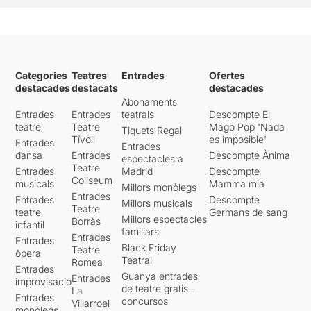
Categories
Teatres
Entrades
Ofertes
destacades
destacats
destacades
Abonaments
Entrades
Entrades
teatrals
Descompte El
teatre
Teatre
Mago Pop 'Nada
Tiquets Regal
Tívoli
es imposible'
Entrades
Entrades
dansa
Entrades
Descompte Ànima
espectacles a
Teatre
Entrades
Madrid
Descompte
Coliseum
musicals
Mamma mia
Millors monòlegs
Entrades
Entrades
Descompte
Millors musicals
Teatre
teatre
Germans de sang
Millors espectacles
Borràs
infantil
familiars
Entrades
Entrades
Black Friday
Teatre
òpera
Teatral
Romea
Entrades
Guanya entrades
Entrades
improvisació
de teatre gratis -
La
Entrades
concursos
Villarroel
monòlegs