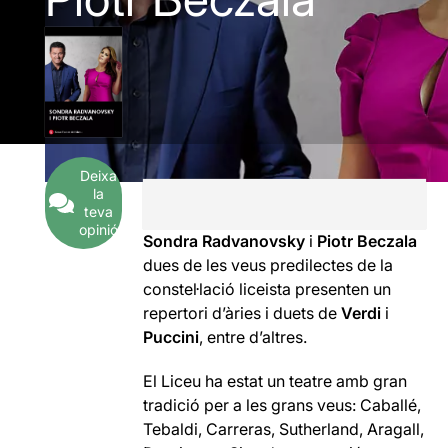
Deixa
la
teva
opinió
Sondra Radvanovsky
i
Piotr Beczala
dues de les veus predilectes de la
constel·lació liceista presenten un
repertori d’àries i duets de
Verdi
i
Puccini
, entre d’altres.
El Liceu ha estat un teatre amb gran
tradició per a les grans veus: Caballé,
Tebaldi, Carreras, Sutherland, Aragall,