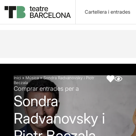
Cartellera i entrades
Descripció
Fitxa artística
Inici
»
Música
»
Sondra Radvanovsky i Piotr
Beczala
Comprar entrades per a
Sondra
Radvanovsky i
Piotr Beczala