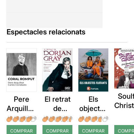
Espectacles relacionats
Soul
Pere
El retrat
Els
Chris
Arquillué
de
objectes
s
: Coral
Dorian
flotants
romput
Gray
(després
COMPRAR
COMPRAR
COMPRAR
COMP