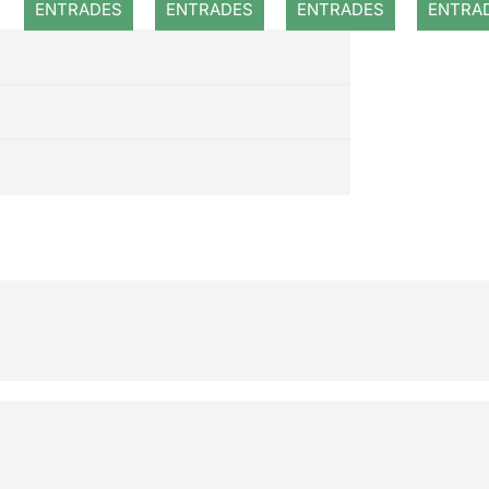
de la
ENTRADES
ENTRADES
ENTRADES
ENTRA
tempest
a)