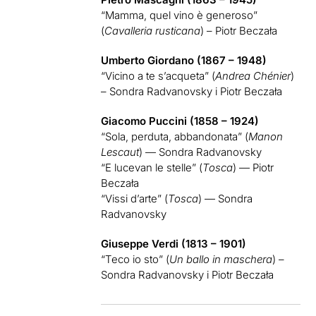
“Mamma, quel vino è generoso”
(
Cavalleria rusticana
) – Piotr Beczała
Umberto Giordano (1867 – 1948)
“Vicino a te s’acqueta” (
Andrea Chénier
)
– Sondra Radvanovsky i Piotr Beczała
Giacomo Puccini (1858 – 1924)
“Sola, perduta, abbandonata” (
Manon
Lescaut
) — Sondra Radvanovsky
“E lucevan le stelle” (
Tosca
) — Piotr
Beczała
“Vissi d’arte” (
Tosca
) — Sondra
Radvanovsky
Giuseppe Verdi (1813 – 1901)
“Teco io sto” (
Un ballo in maschera
) –
Sondra Radvanovsky i Piotr Beczała